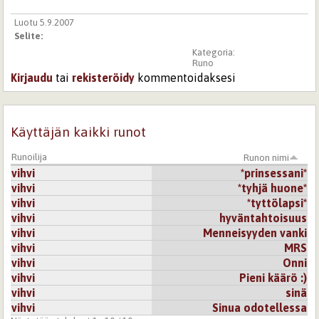
Luotu 5.9.2007
Selite:
Kategoria:
Runo
Kirjaudu
tai
rekisteröidy
kommentoidaksesi
Käyttäjän kaikki runot
Runoilija
Runon nimi
vihvi
*prinsessani*
vihvi
*tyhjä huone*
vihvi
*tyttölapsi*
vihvi
hyväntahtoisuus
vihvi
Menneisyyden vanki
vihvi
MRS
vihvi
Onni
vihvi
Pieni käärö :)
vihvi
sinä
vihvi
Sinua odotellessa