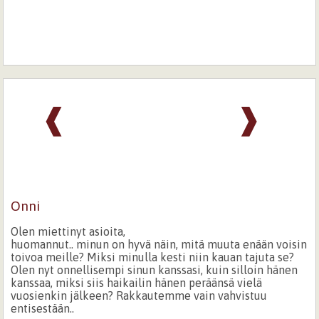
❰
❱
Onni
Olen miettinyt asioita,
huomannut.. minun on hyvä näin, mitä muuta enään voisin
toivoa meille? Miksi minulla kesti niin kauan tajuta se?
Olen nyt onnellisempi sinun kanssasi, kuin silloin hänen
kanssaa, miksi siis haikailin hänen peräänsä vielä
vuosienkin jälkeen? Rakkautemme vain vahvistuu
entisestään..