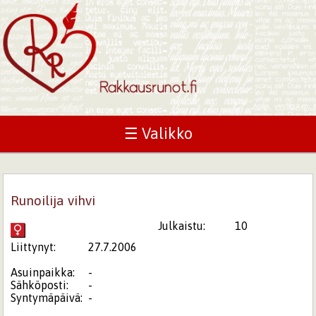
☰ Valikko
Runoilija vihvi
Julkaistu:
10
Liittynyt:
27.7.2006
Asuinpaikka:
-
Sähköposti:
-
Syntymäpäivä:
-