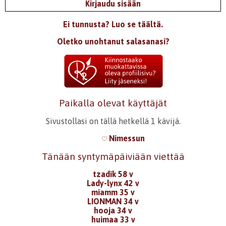
Kirjaudu sisään
Ei tunnusta? Luo se täältä.
Oletko unohtanut salasanasi?
Paikalla olevat käyttäjät
Sivustollasi on tällä hetkellä 1 kävijä.
Nimessun
Tänään syntymäpäiviään viettää
tzadik 58 v
Lady-lynx 42 v
miamm 35 v
LIONMAN 34 v
hooja 34 v
huimaa 33 v