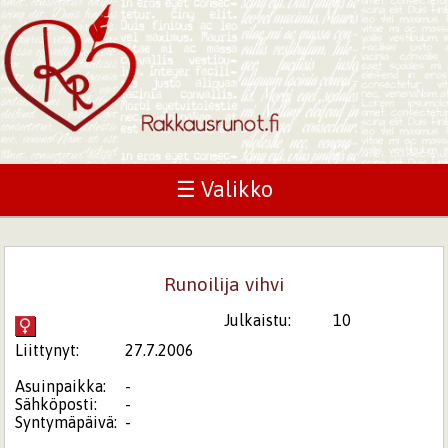
☰ Valikko
Runoilija vihvi
Julkaistu:
10
Liittynyt:
27.7.2006
Asuinpaikka:
-
Sähköposti:
-
Syntymäpäivä:
-