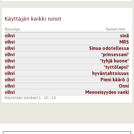
Käyttäjän kaikki runot
Runoilija
Runon nimi
vihvi
sinä
vihvi
MRS
vihvi
Sinua odotellessa
vihvi
*prinsessani*
vihvi
*tyhjä huone*
vihvi
*tyttölapsi*
vihvi
hyväntahtoisuus
vihvi
Pieni käärö :)
vihvi
Onni
vihvi
Menneisyyden vanki
Näytetään tulokset 1 - 10 / 10