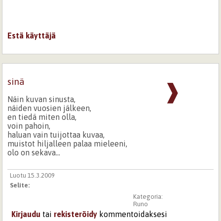
Estä käyttäjä
sinä
❱
Näin kuvan sinusta,
näiden vuosien jälkeen,
en tiedä miten olla,
voin pahoin,
haluan vain tuijottaa kuvaa,
muistot hiljalleen palaa mieleeni,
olo on sekava...
Luotu 15.3.2009
Selite:
Kategoria:
Runo
Kirjaudu
tai
rekisteröidy
kommentoidaksesi