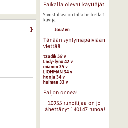
Paikalla olevat käyttäjät
Sivustollasi on tällä hetkellä 1
kävijä.
❱
JouZen
Tänään syntymäpäiviään
viettää
tzadik 58 v
Lady-lynx 42 v
miamm 35 v
LIONMAN 34 v
hooja 34 v
huimaa 33 v
Paljon onnea!
10955 runoilijaa on jo
lähettänyt 140147 runoa!