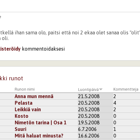
e
tkellä ihan sama olo, paitsi että noi 2 ekaa olet sanaa olis "olit
 oli.
kisteröidy
kommentoidaksesi
kki runot
Runon nimi
Kommentteja
Luontipäivä
Anna mun mennä
21.5.2008
2
Pelasta
20.5.2008
4
Leikkiä vain
20.5.2008
2
Kosto
20.5.2008
0
Nimetön tarina | Osa 1
19.5.2008
0
Suuri
6.7.2006
1
Mitä haluat minusta?
16.6.2006
0