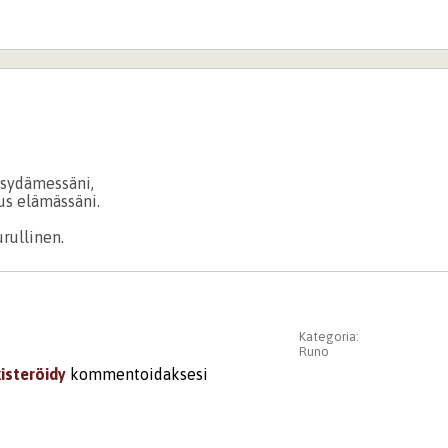
e sydämessäni,
us elämässäni.
rullinen.
Kategoria:
Runo
kisteröidy
kommentoidaksesi