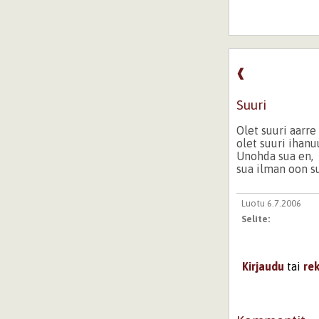
❰
Suuri
Olet suuri aarr
olet suuri ihanu
Unohda sua en,
sua ilman oon su
Luotu 6.7.2006
Selite:
Kirjaudu
tai
re