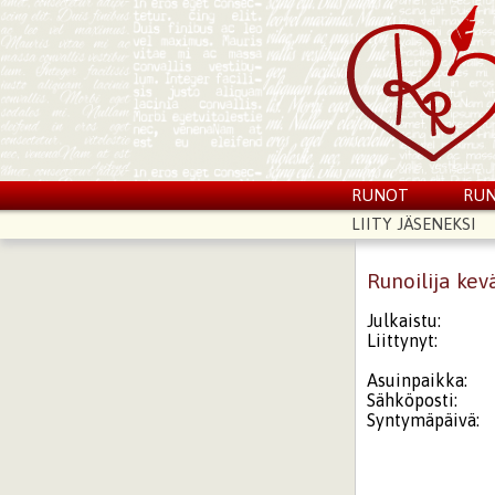
RUNOT
RUN
LIITY JÄSENEKSI
Runoilija kev
Julkaistu:
Liittynyt:
Asuinpaikka:
Sähköposti:
Syntymäpäivä: