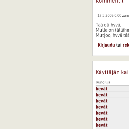
Kommentit
19.5.2008 0:00
zan
Tää oli hyvä.
Mulla on tällähe
Mutjoo, hyvä tää
Kirjaudu
tai
re
Käyttäjän kai
Runoilija
kevät
kevät
kevät
kevät
kevät
kevät
kevät