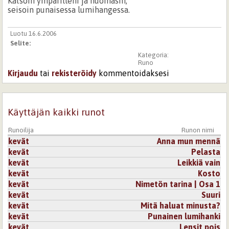
Katsoin ympärilleni ja huomasin,
seisoin punaisessa lumihangessa.
Luotu 16.6.2006
Selite:
Kategoria:
Runo
Kirjaudu
tai
rekisteröidy
kommentoidaksesi
Käyttäjän kaikki runot
Runoilija
Runon nimi
kevät
Anna mun mennä
kevät
Pelasta
kevät
Leikkiä vain
kevät
Kosto
kevät
Nimetön tarina | Osa 1
kevät
Suuri
kevät
Mitä haluat minusta?
kevät
Punainen lumihanki
kevät
Lensit pois