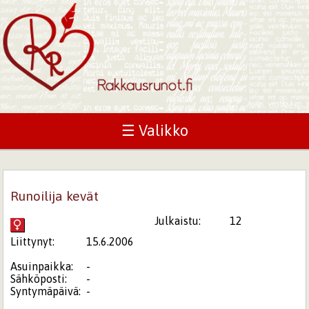
☰ Valikko
Runoilija kevät
Julkaistu:
12
Liittynyt:
15.6.2006
Asuinpaikka:
-
Sähköposti:
-
Syntymäpäivä:
-