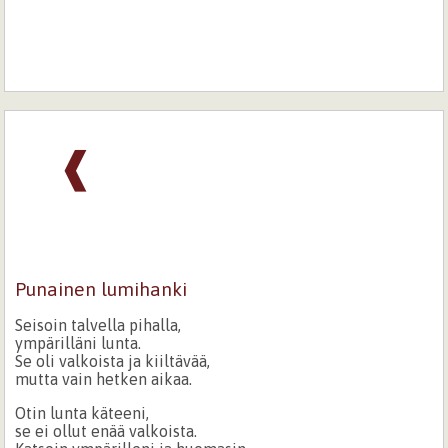
❰
Punainen lumihanki
Seisoin talvella pihalla,
ympärilläni lunta.
Se oli valkoista ja kiiltävää,
mutta vain hetken aikaa.
Otin lunta käteeni,
se ei ollut enää valkoista.