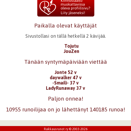
Paikalla olevat käyttäjät
Sivustollasi on tällä hetkellä 2 kävijää.
Tojutu
JouZen
Tänään syntymäpäiviään viettää
Jonte 52 v
daywalker 47 v
-Smaili- 37 v
LadyRunaway 37 v
Paljon onnea!
10955 runoilijaa on jo lähettänyt 140185 runoa!
Rakkausrunot ry © 2003-2026