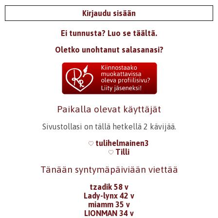
Kirjaudu sisään
Ei tunnusta? Luo se täältä.
Oletko unohtanut salasanasi?
Paikalla olevat käyttäjät
Sivustollasi on tällä hetkellä 2 kävijää.
tulihelmainen3
Tilli
Tänään syntymäpäiviään viettää
tzadik 58 v
Lady-lynx 42 v
miamm 35 v
LIONMAN 34 v