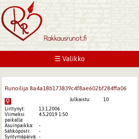
☰ Valikko
Runoilija 8a4a18b173839c4f8ae602bf284ffa06
Julkaistu:
10
Liittynyt:
13.1.2006
Viimeksi
4.5.2019 1:50
paikalla:
Asuinpaikka:
-
Sähköposti:
-
Syntymäpäivä:
-