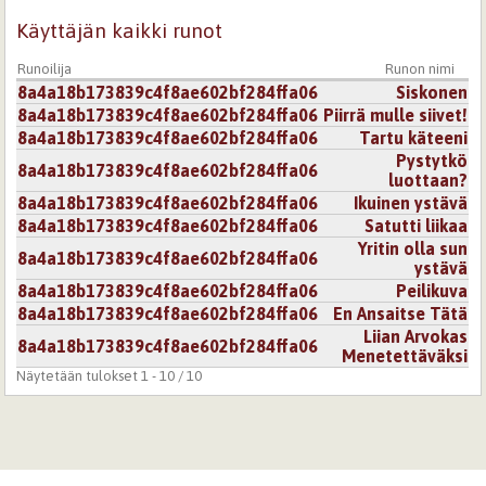
Käyttäjän kaikki runot
Runoilija
Runon nimi
8a4a18b173839c4f8ae602bf284ffa06
Siskonen
8a4a18b173839c4f8ae602bf284ffa06
Piirrä mulle siivet!
8a4a18b173839c4f8ae602bf284ffa06
Tartu käteeni
Pystytkö
8a4a18b173839c4f8ae602bf284ffa06
luottaan?
8a4a18b173839c4f8ae602bf284ffa06
Ikuinen ystävä
8a4a18b173839c4f8ae602bf284ffa06
Satutti liikaa
Yritin olla sun
8a4a18b173839c4f8ae602bf284ffa06
ystävä
8a4a18b173839c4f8ae602bf284ffa06
Peilikuva
8a4a18b173839c4f8ae602bf284ffa06
En Ansaitse Tätä
Liian Arvokas
8a4a18b173839c4f8ae602bf284ffa06
Menetettäväksi
Näytetään tulokset 1 - 10 / 10