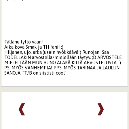
Tälläne tyttö vaan!
Aika kova Smak ja TH fani! :)
Hiljanen, ujo, arka,(usein hyökkäävä!) Runojani Saa
TODELLAKIN arvostella/mielellään täytyy. ;D ARVOSTELE
MIELELLÄÄN MUN RUNO ÄLÄKÄ KIITÄ ARVOSTELUSTA. ;)
PS: MYÖS VANHEMPIA! PPS: MYÖS TARINAA JA LAULUN
SANOJA. "T/B on siististi cool"
❰
❱