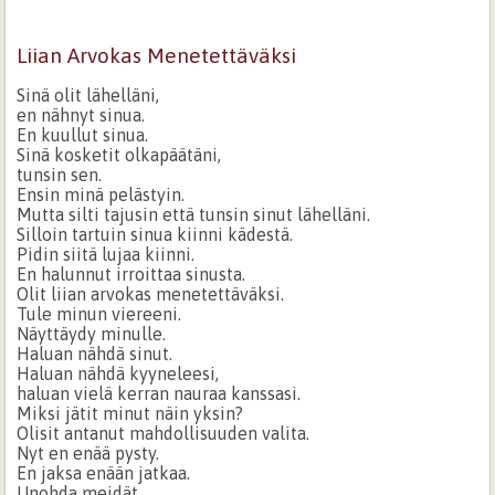
Liian Arvokas Menetettäväksi
Sinä olit lähelläni,
en nähnyt sinua.
En kuullut sinua.
Sinä kosketit olkapäätäni,
tunsin sen.
Ensin minä pelästyin.
Mutta silti tajusin että tunsin sinut lähelläni.
Silloin tartuin sinua kiinni kädestä.
Pidin siitä lujaa kiinni.
En halunnut irroittaa sinusta.
Olit liian arvokas menetettäväksi.
Tule minun viereeni.
Näyttäydy minulle.
Haluan nähdä sinut.
Haluan nähdä kyyneleesi,
haluan vielä kerran nauraa kanssasi.
Miksi jätit minut näin yksin?
Olisit antanut mahdollisuuden valita.
Nyt en enää pysty.
En jaksa enään jatkaa.
Unohda meidät.