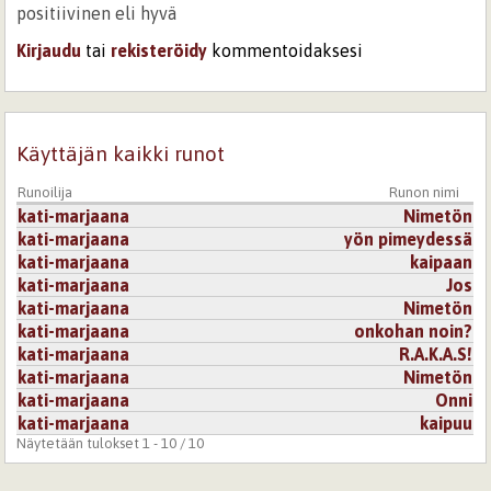
positiivinen eli hyvä
Kirjaudu
tai
rekisteröidy
kommentoidaksesi
Käyttäjän kaikki runot
Runoilija
Runon nimi
kati-marjaana
Nimetön
kati-marjaana
yön pimeydessä
kati-marjaana
kaipaan
kati-marjaana
Jos
kati-marjaana
Nimetön
kati-marjaana
onkohan noin?
kati-marjaana
R.A.K.A.S!
kati-marjaana
Nimetön
kati-marjaana
Onni
kati-marjaana
kaipuu
Näytetään tulokset 1 - 10 / 10