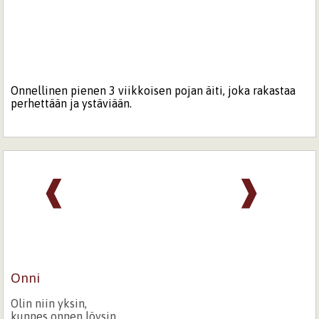
Onnellinen pienen 3 viikkoisen pojan äiti, joka rakastaa
perhettään ja ystäviään.
❰
❱
Onni
Olin niin yksin,
kunnes onnen löysin.