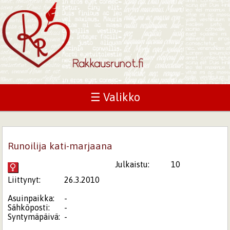
☰ Valikko
Runoilija kati-marjaana
Julkaistu:
10
Liittynyt:
26.3.2010
Asuinpaikka:
-
Sähköposti:
-
Syntymäpäivä:
-