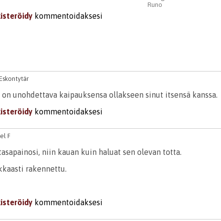
Runo
kisteröidy
kommentoidaksesi
 Eskontytär
n on unohdettava kaipauksensa ollakseen sinut itsensä kanssa.
kisteröidy
kommentoidaksesi
el F
sapainosi, niin kauan kuin haluat sen olevan totta.
kkaasti rakennettu.
kisteröidy
kommentoidaksesi