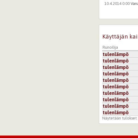
10.4.2014 0:00
Van
Välillä on keski
annettavaa toisel
Kirjaudu
tai
re
Käyttäjän kai
10.11.2014 0:00
Tu
Runoilija
tulenlämpö
*Tykkäys* Tässä j
tulenlämpö
Kirjaudu
tai
re
tulenlämpö
tulenlämpö
tulenlämpö
tulenlämpö
tulenlämpö
tulenlämpö
tulenlämpö
tulenlämpö
Näytetään tulokset 1