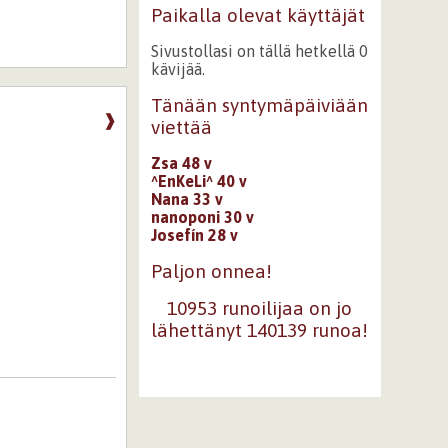
Paikalla olevat käyttäjät
Sivustollasi on tällä hetkellä 0
kävijää.
Tänään syntymäpäiviään
❱
viettää
Zsa 48 v
^EnKeLi^ 40 v
Nana 33 v
nanoponi 30 v
Josefín 28 v
Paljon onnea!
10953 runoilijaa on jo
lähettänyt 140139 runoa!