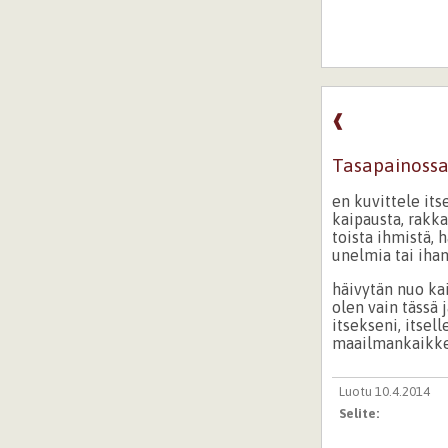
❰
Tasapainoss
en kuvittele its
kaipausta, rakka
toista ihmistä, h
unelmia tai iha
häivytän nuo ka
olen vain tässä 
itsekseni, itsel
maailmankaikk
Luotu 10.4.2014
Selite: