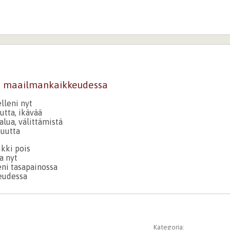
a maailmankaikkeudessa
elleni nyt
utta, ikävää
alua, välittämistä
nuutta
ikki pois
ja nyt
leni tasapainossa
eudessa
Kategoria: