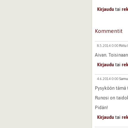
Kirjaudu
tai
re
Kommentit
8.5.2014 0:00
Riitu
Aivan. Toisinaa
Kirjaudu
tai
re
4.6.2014 0:00
Samu
Pysyköön tämä ta
Runosi on taido
Pidän!
Kirjaudu
tai
re