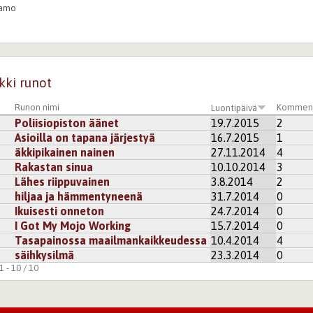
amo
tyttävä terveellä tavallaan itseen ja vasta sitten ehkä joskus
lekin, jos siltä tuntuu.
kisteröidy
kommentoidaksesi
kki runot
uliz
Runon nimi
Komment
Luontipäivä
Poliisiopiston äänet
19.7.2015
2
a nyt on hyvä, riittää toistaiseksi.
Asioilla on tapana järjestyä
16.7.2015
1
kisteröidy
kommentoidaksesi
äkkipikainen nainen
27.11.2014
4
Rakastan sinua
10.10.2014
3
Lähes riippuvainen
3.8.2014
2
hiljaa ja hämmentyneenä
31.7.2014
0
Ikuisesti onneton
24.7.2014
0
I Got My Mojo Working
15.7.2014
0
Tasapainossa maailmankaikkeudessa
10.4.2014
4
säihkysilmä
23.3.2014
0
 - 10 / 10