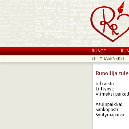
RUNOT
RUN
LIITY JÄSENEKSI
Runoilija tu
Julkaistu:
Liittynyt:
Viimeksi paikall
Asuinpaikka:
Sähköposti:
Syntymäpäivä: