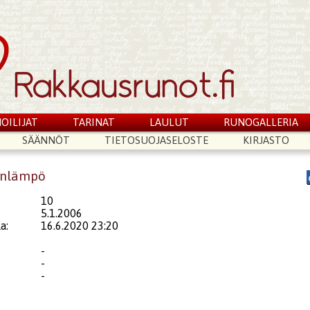
OILIJAT
TARINAT
LAULUT
RUNOGALLERIA
SÄÄNNÖT
TIETOSUOJASELOSTE
KIRJASTO
lenlämpö
10
5.1.2006
a:
16.6.2020 23:20
-
-
-