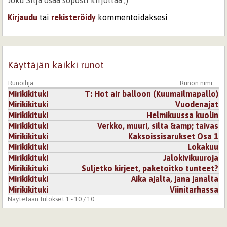
Joku Silja osaa söpösti kirjottaa ;)
Kirjaudu
tai
rekisteröidy
kommentoidaksesi
Käyttäjän kaikki runot
Runoilija
Runon nimi
Mirikikituki
T: Hot air balloon (Kuumailmapallo)
Mirikikituki
Vuodenajat
Mirikikituki
Helmikuussa kuolin
Mirikikituki
Verkko, muuri, silta &amp; taivas
Mirikikituki
Kaksoissisarukset Osa 1
Mirikikituki
Lokakuu
Mirikikituki
Jalokivikuuroja
Mirikikituki
Suljetko kirjeet, paketoitko tunteet?
Mirikikituki
Aika ajalta, jana janalta
Mirikikituki
Viinitarhassa
Näytetään tulokset 1 - 10 / 10