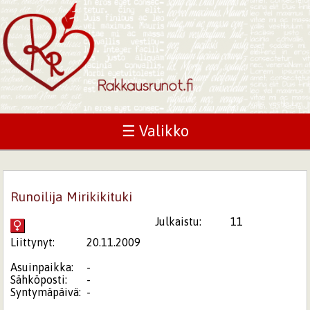
☰ Valikko
Runoilija Mirikikituki
Julkaistu:
11
Liittynyt:
20.11.2009
Asuinpaikka:
-
Sähköposti:
-
Syntymäpäivä:
-