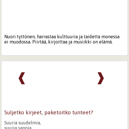
Nuori tyttönen, harrastaa kulttuuria ja taidetta monessa
ei muodossa. Piirtää, kirjoittaa ja musiikki on elämä.
❰
❱
Suljetko kirjeet, paketoitko tunteet?
Suuria suudelmia,
suuria sanoja,