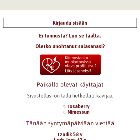
Kirjaudu sisään
Ei tunnusta? Luo se täältä.
Oletko unohtanut salasanasi?
Paikalla olevat käyttäjät
Sivustollasi on tällä hetkellä 2 kävijää.
rosaberry
Nimessun
Tänään syntymäpäiviään viettää
tzadik 58 v
Lady-lynx 42 v