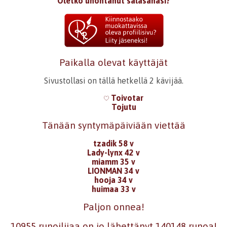
Oletko unohtanut salasanasi?
Paikalla olevat käyttäjät
Sivustollasi on tällä hetkellä 2 kävijää.
Toivotar
Tojutu
Tänään syntymäpäiviään viettää
tzadik 58 v
Lady-lynx 42 v
miamm 35 v
LIONMAN 34 v
hooja 34 v
huimaa 33 v
Paljon onnea!
10955 runoilijaa on jo lähettänyt 140148 runoa!