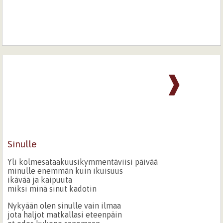
❱
Sinulle
Yli kolmesataakuusikymmentäviisi päivää
minulle enemmän kuin ikuisuus
ikävää ja kaipuuta
miksi minä sinut kadotin
Nykyään olen sinulle vain ilmaa
jota haljot matkallasi eteenpäin