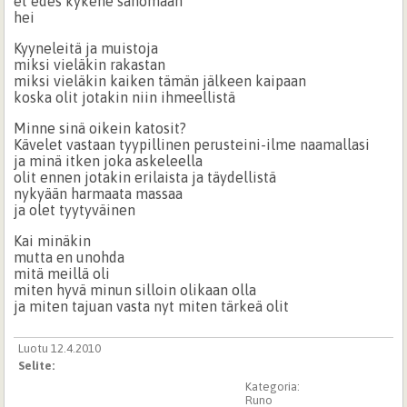
et edes kykene sanomaan
hei
Kyyneleitä ja muistoja
miksi vieläkin rakastan
miksi vieläkin kaiken tämän jälkeen kaipaan
koska olit jotakin niin ihmeellistä
Minne sinä oikein katosit?
Kävelet vastaan tyypillinen perusteini-ilme naamallasi
ja minä itken joka askeleella
olit ennen jotakin erilaista ja täydellistä
nykyään harmaata massaa
ja olet tyytyväinen
Kai minäkin
mutta en unohda
mitä meillä oli
miten hyvä minun silloin olikaan olla
ja miten tajuan vasta nyt miten tärkeä olit
Luotu 12.4.2010
Selite:
Kategoria:
Runo