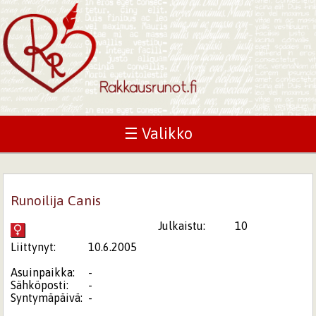
☰ Valikko
Runoilija Canis
Julkaistu:
10
Liittynyt:
10.6.2005
Asuinpaikka:
-
Sähköposti:
-
Syntymäpäivä:
-