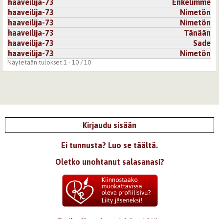
haaveilija-73
Enkelimme
haaveilija-73
Nimetön
haaveilija-73
Nimetön
haaveilija-73
Tänään
haaveilija-73
Sade
haaveilija-73
Nimetön
Näytetään tulokset 1 - 10 / 10
Kirjaudu sisään
Ei tunnusta? Luo se täältä.
Oletko unohtanut salasanasi?