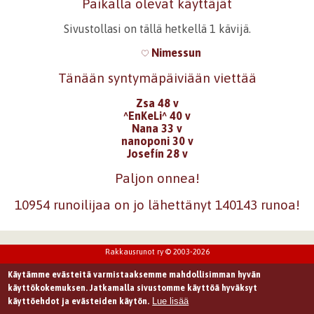
Paikalla olevat käyttäjät
Sivustollasi on tällä hetkellä 1 kävijä.
Nimessun
Tänään syntymäpäiviään viettää
Zsa 48 v
^EnKeLi^ 40 v
Nana 33 v
nanoponi 30 v
Josefín 28 v
Paljon onnea!
10954 runoilijaa on jo lähettänyt 140143 runoa!
Rakkausrunot ry © 2003-2026
Käytämme evästeitä varmistaaksemme mahdollisimman hyvän
käyttökokemuksen. Jatkamalla sivustomme käyttöä hyväksyt
Lue lisää
käyttöehdot ja evästeiden käytön.