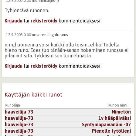
12.9.2005 0:00
menninkäi(nen)
Tyhjentävä runonen.
Kirjaudu
tai
rekisteröidy
kommentoidaksesi
12.9.2005 0:00
neverending dreams
niin..huomenna voisi kaikki olla toisin...ehkä. Todella
hieno runo. Edes tuo tänään-sanan hokeminen runossa ei
pilannut sitä. Tykkäsin sen tunnelmasta.
Kirjaudu
tai
rekisteröidy
kommentoidaksesi
Käyttäjän kaikki runot
Runoilija
Runon nimi
haaveilija-73
Nimetön
haaveilija-73
1v hääpäiväksi
haaveilija-73
Syntymäpäivänäni -07
haaveilija-73
Pienelle tytölleni