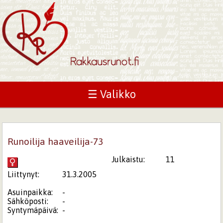
☰ Valikko
Runoilija haaveilija-73
Julkaistu:
11
Liittynyt:
31.3.2005
Asuinpaikka:
-
Sähköposti:
-
Syntymäpäivä:
-