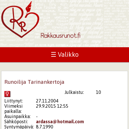
☰ Valikko
Runoilija Tarinankertoja
Julkaistu:
10
Liittynyt:
27.11.2004
Viimeksi
29.9.2015 12:55
paikalla:
Asuinpaikka:
-
Sähköposti:
ardassa@hotmail.com
Syntymäpäivä:
8.7.1990