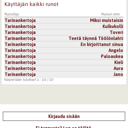
Käyttäjän kaikki runot
Runoilija
Runon nimi
Tarinankertoja
Miksi muistaisin
Tarinankertoja
Kulkukolli
Tarinankertoja
Toveri
Tarinankertoja
Teetä täynnä Töölönlahti
Tarinankertoja
En kirjoittanut sinua
Tarinankertoja
Angelo
Tarinankertoja
Paloaukea
Tarinankertoja
Kieli
Tarinankertoja
Aura
Tarinankertoja
Jano
Näytetään tulokset 1 - 10 / 10
Kirjaudu sisään
Ei tunnusta? Luo se täältä.