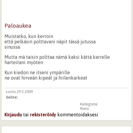
Paloaukea
Muistatko, kun kerroin
että pelkäsin polttavani näpit tässä jutussa
sinussa
Mutta mä taisin polttaa nämä kaksi kättä karrelle
harteitani myöten
Kun kiedon ne itseni ympärille
ne ovat hirveän kipeät ja hiilenkarkeat
Luotu 29.5.2009
Selite:
Kategoria:
Runo
Kirjaudu
tai
rekisteröidy
kommentoidaksesi