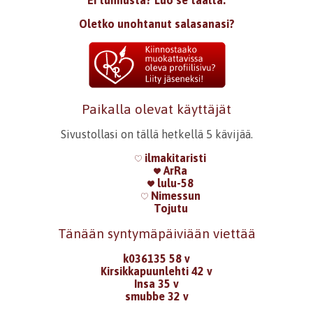
Oletko unohtanut salasanasi?
Paikalla olevat käyttäjät
Sivustollasi on tällä hetkellä 5 kävijää.
ilmakitaristi
ArRa
lulu-58
Nimessun
Tojutu
Tänään syntymäpäiviään viettää
k036135 58 v
Kirsikkapuunlehti 42 v
Insa 35 v
smubbe 32 v