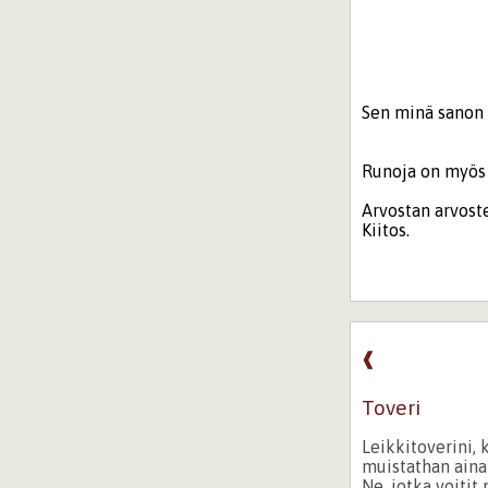
Sen minä sanon e
Runoja on myös 
Arvostan arvoste
Kiitos.
❰
Toveri
Leikkitoverini, 
muistathan ain
Ne, jotka voitit