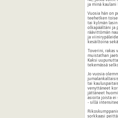
ja minä kaulani 
Vuosia hän on 
teehetken toisel
tai kylmän lasin 
olkapäältäni ja
räävittömän nau
ja viinirypäleid
kesäiltoina sek
Toverini, rakas 
muistathan jaet
Kaksi uupunutta
tekemässä selko
Jo vuosia olem
jumalankaltaisis
tai kauluspaitais
venyttäneet korr
jättäneet huomi
asioita joista e
- sillä intensit
Rikoskumppanin
sorkkaasi peitt