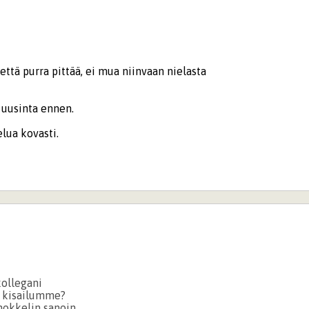
ttä purra pittää, ei mua niinvaan nielasta
uusinta ennen.
lua kovasti.
kollegani
a kisailumme?
 nokkelin sanoin