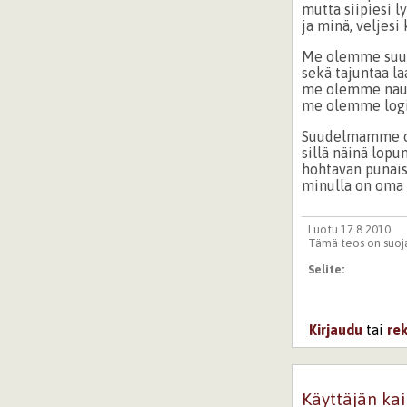
mutta siipiesi l
ja minä, veljesi
Me olemme suur
sekä tajuntaa la
me olemme nau
me olemme logi
Suudelmamme on
sillä näinä lopu
hohtavan punais
minulla on oma
Luotu 17.8.2010
Tämä teos on suoja
Selite:
Kirjaudu
tai
re
Käyttäjän kai