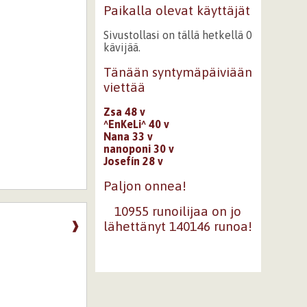
Paikalla olevat käyttäjät
Sivustollasi on tällä hetkellä 0
kävijää.
Tänään syntymäpäiviään
viettää
Zsa 48 v
^EnKeLi^ 40 v
Nana 33 v
nanoponi 30 v
Josefín 28 v
Paljon onnea!
10955 runoilijaa on jo
lähettänyt 140146 runoa!
❱