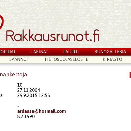
OILIJAT
TARINAT
LAULUT
RUNOGALLERIA
SÄÄNNÖT
TIETOSUOJASELOSTE
KIRJASTO
inankertoja
10
27.11.2004
a:
29.9.2015 12:55
-
ardassa@hotmail.com
8.7.1990