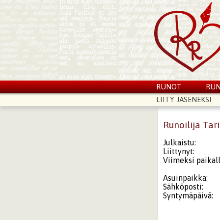
RUNOT
RUN
LIITY JÄSENEKSI
Runoilija Tar
Julkaistu:
Liittynyt:
Viimeksi paikall
Asuinpaikka:
Sähköposti:
Syntymäpäivä: