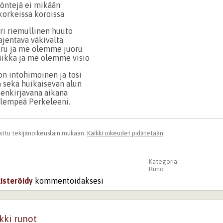
yöntejä ei mikään
 korkeissa koroissa
i riemullinen huuto
ajentava väkivalta
ru ja me olemme juoru
ikka ja me olemme visio
 intohimoinen ja tosi
n sekä huikaisevan alun
enkirjavana aikana
 lempeä Perkeleeni.
ttu tekijänoikeuslain mukaan.
Kaikki oikeudet pidätetään
.
Kategoria:
Runo
kisteröidy
kommentoidaksesi
kki runot