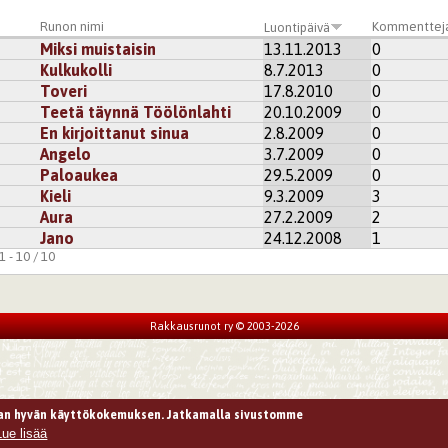
Runon nimi
Kommenttej
Luontipäivä
Miksi muistaisin
13.11.2013
0
Kulkukolli
8.7.2013
0
Toveri
17.8.2010
0
Teetä täynnä Töölönlahti
20.10.2009
0
En kirjoittanut sinua
2.8.2009
0
Angelo
3.7.2009
0
Paloaukea
29.5.2009
0
Kieli
9.3.2009
3
Aura
27.2.2009
2
Jano
24.12.2008
1
 - 10 / 10
Rakkausrunot ry © 2003-2026
n hyvän käyttökokemuksen. Jatkamalla sivustomme
Lue lisää