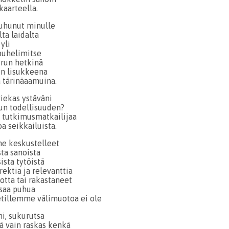
kaarteella.
puhunut minulle
ta laidalta
yli
 puhelimitse
run hetkinä
en lisukkeena
ä tärinäaamuina.
viekas ystäväni
un todellisuuden?
 tutkimusmatkailijaa
a seikkailuista.
me keskustelleet
ta sanoista
ista tytöistä
ektia ja relevanttia
otta tai rakastaneet
i saa puhua
eetillemme välimuotoa ei ole
i, sukurutsa
ää vain raskas kenkä