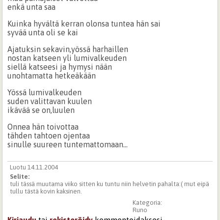
enkä unta saa
Kuinka hyvältä kerran olonsa tuntea hän sai
syvää unta oli se kai
Ajatuksin sekavin,yössä harhaillen
nostan katseen yli lumivalkeuden
siellä katseesi ja hymysi nään
unohtamatta hetkeäkään
Yössä lumivalkeuden
suden valittavan kuulen
ikävää se on,luulen
Onnea hän toivottaa
tähden tahtoen ojentaa
sinulle suureen tuntemattomaan...
Luotu 14.11.2004
Selite:
tuli tässä muutama viiko sitten ku tuntu niin helvetin pahalta:( mut eipä
tullu tästä kovin kaksinen.
Kategoria:
Runo