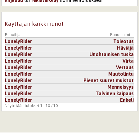
Kirjaudu
tai
rekisteröidy
kommentoidaksesi
Käyttäjän kaikki runot
Runoilija
Runon nimi
LonelyRider
Toivotus
LonelyRider
Häviäjä
LonelyRider
Unohtamisen tuska
LonelyRider
Virta
LonelyRider
Vertaus
LonelyRider
Muutolintu
LonelyRider
Pienet suuret muistot
LonelyRider
Menneisyys
LonelyRider
Talvinen kaipaus
LonelyRider
Enkeli
Näytetään tulokset 1 - 10 / 10