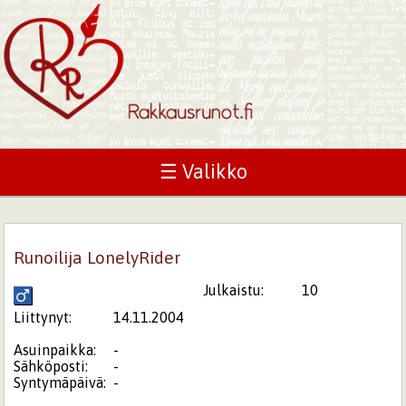
☰ Valikko
Runoilija LonelyRider
Julkaistu:
10
Liittynyt:
14.11.2004
Asuinpaikka:
-
Sähköposti:
-
Syntymäpäivä:
-