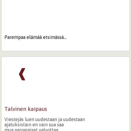
Parempaa elämää etsimässä...
❰
Talvinen kaipaus
Viestejäs luen uudestaan ja uudestaan
ajatuksistain en vain sua saa
mua painajaiset valvottaa