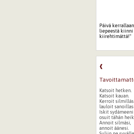
Päivä kerrallaa
liepeestä kiinni
kiirehtimättä!"
❰
Tavoittamatt
Katsoit hetken.
Katsoit kauan.
Kerroit silmilläs
lauloit sanoillasi
Iskit sydämeeni
osuit tähän hei
Annoit silmäsi,
annoit äänesi.
Suljin ne syväll