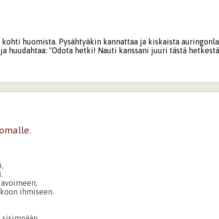
n kohti huomista. Pysähtyäkin kannattaa ja kiskaista auringonl
 ja huudahtaa: "Odota hetki! Nauti kanssani juuri tästä hetkestä
omalle.
i,
.
 avoimeen,
kkoon ihmiseen.
e sisimpään,