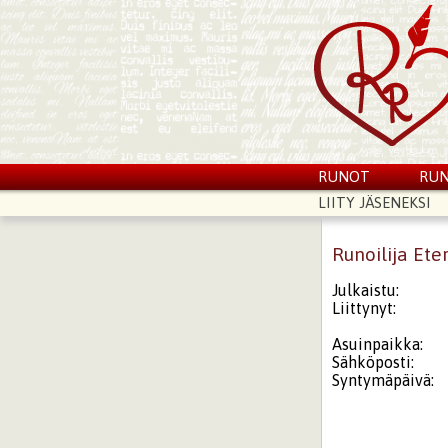
RUNOT
RUN
LIITY JÄSENEKSI
Runoilija Ete
Julkaistu:
Liittynyt:
Asuinpaikka:
Sähköposti:
Syntymäpäivä: