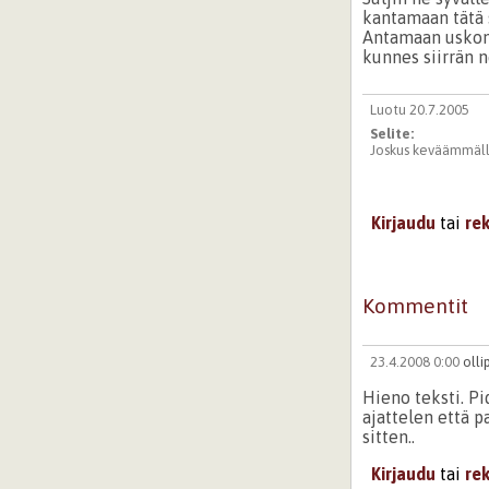
kantamaan tätä s
Antamaan uskon 
kunnes siirrän ne
Luotu 20.7.2005
Selite:
Joskus keväämmällä
Kirjaudu
tai
re
Kommentit
23.4.2008 0:00
olli
Hieno teksti. Pi
ajattelen että p
sitten..
Kirjaudu
tai
re