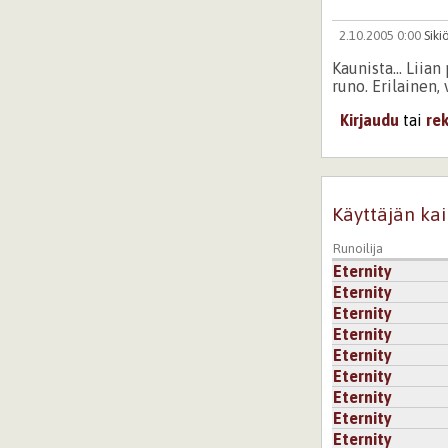
2.10.2005 0:00
Sik
Kaunista... Liia
runo. Erilainen, 
Kirjaudu
tai
re
Käyttäjän kai
Runoilija
Eternity
Eternity
Eternity
Eternity
Eternity
Eternity
Eternity
Eternity
Eternity