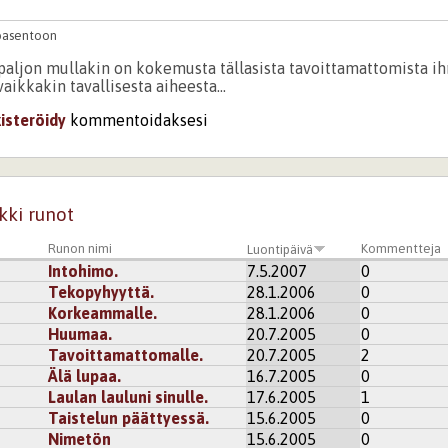
iöasentoon
n paljon mullakin on kokemusta tällasista tavoittamattomista i
vaikkakin tavallisesta aiheesta...
kisteröidy
kommentoidaksesi
kki runot
Runon nimi
Kommentteja
Luontipäivä
Intohimo.
7.5.2007
0
Tekopyhyyttä.
28.1.2006
0
Korkeammalle.
28.1.2006
0
Huumaa.
20.7.2005
0
Tavoittamattomalle.
20.7.2005
2
Älä lupaa.
16.7.2005
0
Laulan lauluni sinulle.
17.6.2005
1
Taistelun päättyessä.
15.6.2005
0
Nimetön
15.6.2005
0