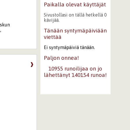
Paikalla olevat käyttäjät
Sivustollasi on tällä hetkellä 0
kävijää.
askun
,
Tänään syntymäpäiviään
viettää
Ei syntymäpäiviä tänään.
Paljon onnea!
❱
10955 runoilijaa on jo
lähettänyt 140154 runoa!