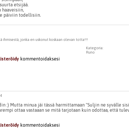
uurta etsijää.
haaveisiin,
 päiviin todellisiin.
 ihmisestä, jonka en uskonut koskaan olevan totta!!!
Kategoria:
Runo
kisteröidy
kommentoidaksesi
pt
din :) Mutta minua jäi tässä harmittamaan "Suljin ne syvälle si
arempi ottaa vastaaan se mitä tarjotaan kuin odottaa, että tul
kisteröidy
kommentoidaksesi