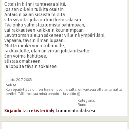
Ottaisin kiinni tunteesta siitä,
jos sen oikein tulkita osaisin.
Antaisin palan sisäistä mieltä,
sitä syvintä, joka on kaikkein salaisin.
Tää onko valmistautumista pahimpaan,
vai rakkauteen kaikkein kauneimpaan.
Levottoman sielun säkeneet villeinä ympärilläni,
vapaana, täysin ilman lupaani.
Mutta minkä voi intohimolle,
rakkaudelle, elämän virran johdatukselle.
Sen voima kahlitsee,
alistaa omakseen
ja lopulta täysin sokaisee.
Luotu 20.7.2005
Selite:
Kun epäilyttävä onnen tunnen pyörii sisällä, on vaikeaa olla antamatta
periksi. Tällä kertaa minä annoin... Ja voitin:)))
Kategoria:
Runo
Kirjaudu
tai
rekisteröidy
kommentoidaksesi