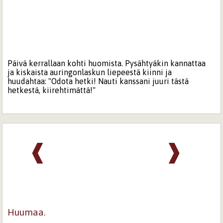
Päivä kerrallaan kohti huomista. Pysähtyäkin kannattaa
ja kiskaista auringonlaskun liepeestä kiinni ja
huudahtaa: "Odota hetki! Nauti kanssani juuri tästä
hetkestä, kiirehtimättä!"
❰
❱
Huumaa.