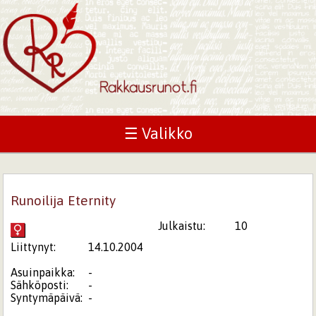
☰ Valikko
Runoilija Eternity
Julkaistu:
10
Liittynyt:
14.10.2004
Asuinpaikka:
-
Sähköposti:
-
Syntymäpäivä:
-