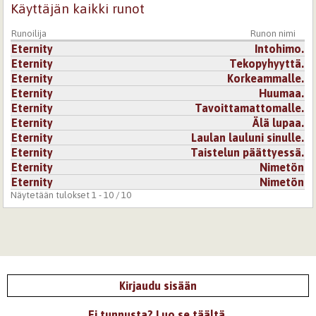
Käyttäjän kaikki runot
Runoilija
Runon nimi
Eternity
Intohimo.
Eternity
Tekopyhyyttä.
Eternity
Korkeammalle.
Eternity
Huumaa.
Eternity
Tavoittamattomalle.
Eternity
Älä lupaa.
Eternity
Laulan lauluni sinulle.
Eternity
Taistelun päättyessä.
Eternity
Nimetön
Eternity
Nimetön
Näytetään tulokset 1 - 10 / 10
Kirjaudu sisään
Ei tunnusta? Luo se täältä.