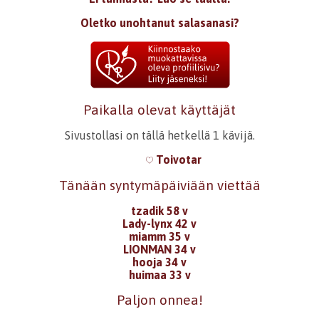
Oletko unohtanut salasanasi?
Paikalla olevat käyttäjät
Sivustollasi on tällä hetkellä 1 kävijä.
Toivotar
Tänään syntymäpäiviään viettää
tzadik 58 v
Lady-lynx 42 v
miamm 35 v
LIONMAN 34 v
hooja 34 v
huimaa 33 v
Paljon onnea!