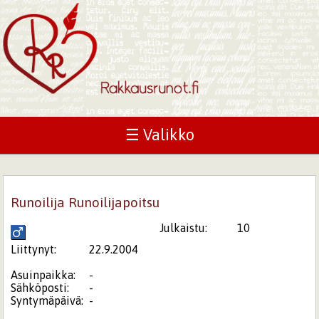
☰ Valikko
Runoilija Runoilijapoitsu
Julkaistu:
10
Liittynyt:
22.9.2004
Asuinpaikka:
-
Sähköposti:
-
Syntymäpäivä:
-