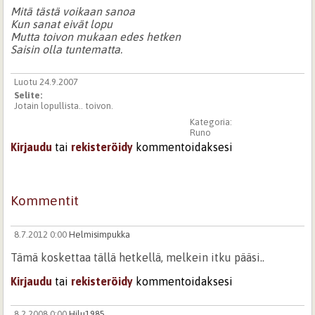
Mitä tästä voikaan sanoa
Kun sanat eivät lopu
Mutta toivon mukaan edes hetken
Saisin olla tuntematta.
Luotu 24.9.2007
Selite:
Jotain lopullista.. toivon.
Kategoria:
Runo
Kirjaudu
tai
rekisteröidy
kommentoidaksesi
Kommentit
8.7.2012 0:00
Helmisimpukka
Tämä koskettaa tällä hetkellä, melkein itku pääsi..
Kirjaudu
tai
rekisteröidy
kommentoidaksesi
8.2.2008 0:00
Hilu1985