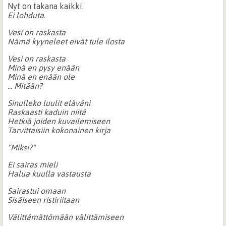
Nyt on takana kaikki.
Ei lohduta.
Vesi on raskasta
Nämä kyyneleet eivät tule ilosta
Vesi on raskasta
Minä en pysy enään
Minä en enään ole
... Mitään?
Sinulleko luulit eläväni
Raskaasti kaduin niitä
Hetkiä joiden kuvailemiseen
Tarvittaisiin kokonainen kirja
"Miksi?"
Ei sairas mieli
Halua kuulla vastausta
Sairastui omaan
Sisäiseen ristiriitaan
Välittämättömään välittämiseen