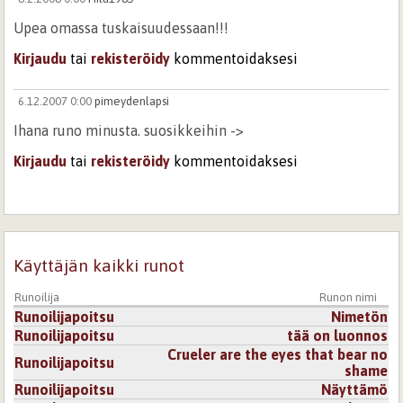
Upea omassa tuskaisuudessaan!!!
Kirjaudu
tai
rekisteröidy
kommentoidaksesi
6.12.2007 0:00
pimeydenlapsi
Ihana runo minusta. suosikkeihin ->
Kirjaudu
tai
rekisteröidy
kommentoidaksesi
7.11.2007 0:00
951d84af2d67f309120f3d018c8c9aaa
Ja se on varsin koruton ja kaunis...
Kirjaudu
tai
rekisteröidy
kommentoidaksesi
Käyttäjän kaikki runot
Runoilija
Runon nimi
25.3.2008 0:00
Ristiinnaulittu
Runoilijapoitsu
Nimetön
"Hetkiä joiden kuvailemiseen
Runoilijapoitsu
tää on luonnos
Tarvittaisiin kokonainen kirja"
Crueler are the eyes that bear no
Runoilijapoitsu
shame
ihanuutta. Fiilikset oikein pursuaa runosta ulos, tulee
Runoilijapoitsu
Näyttämö
itsellekin vähän surku olo.