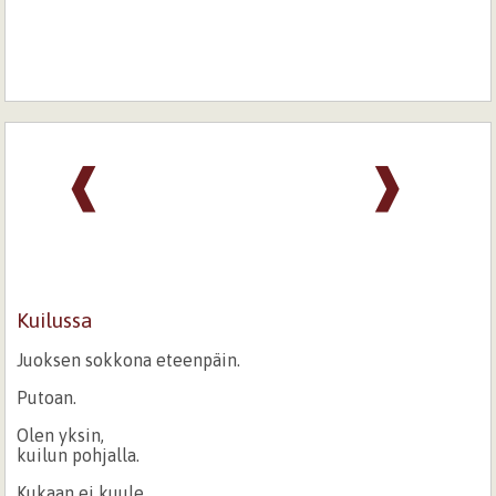
❰
❱
Kuilussa
Juoksen sokkona eteenpäin.
Putoan.
Olen yksin,
kuilun pohjalla.
Kukaan ei kuule,