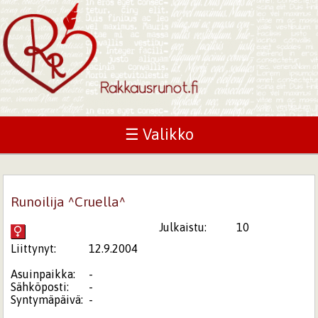
☰ Valikko
Runoilija ^Cruella^
Julkaistu:
10
Liittynyt:
12.9.2004
Asuinpaikka:
-
Sähköposti:
-
Syntymäpäivä:
-