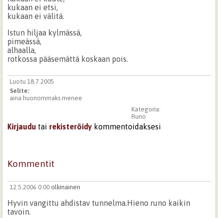
kukaan ei etsi,
kukaan ei välitä.
Istun hiljaa kylmässä,
pimeässä,
alhaalla,
rotkossa pääsemättä koskaan pois.
Luotu 18.7.2005
Selite:
aina huonommaks menee
Kategoria:
Runo
Kirjaudu
tai
rekisteröidy
kommentoidaksesi
Kommentit
12.5.2006 0:00
olkinainen
Hyvin vangittu ahdistav tunnelma.Hieno runo kaikin
tavoin.