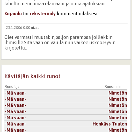
läheltä meni omaa elämääni ja omia ajatuksiani.
Kirjaudu
tai
rekisteröidy
kommentoidaksesi
23.1.2006 0:00
nizza
Olet varmasti muutakin,paljon parempaa joillekkin
ihmisille.Sitä vaan on välillä niin vaikee uskoo.Hyvin
kirjotettu..
Kirjaudu
tai
rekisteröidy
kommentoidaksesi
Käyttäjän kaikki runot
Runoilija
Runon nimi
-Mä vaan-
Nimetön
-Mä vaan-
Nimetön
-Mä vaan-
Nimetön
-Mä vaan-
Nimetön
-Mä vaan-
Nimetön
-Mä vaan-
Henkäys Tuulen
-Mä vaan-
Nimetön