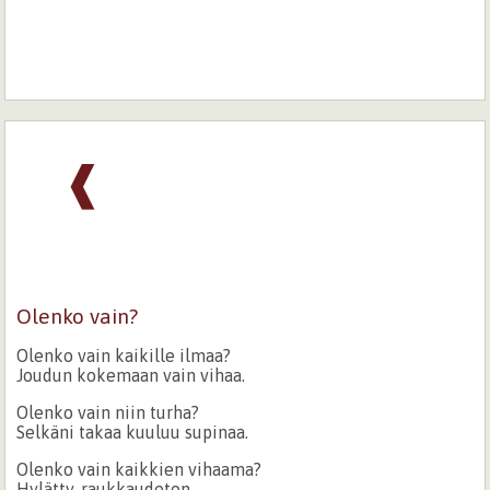
❰
Olenko vain?
Olenko vain kaikille ilmaa?
Joudun kokemaan vain vihaa.
Olenko vain niin turha?
Selkäni takaa kuuluu supinaa.
Olenko vain kaikkien vihaama?
Hylätty, raukkaudeton.