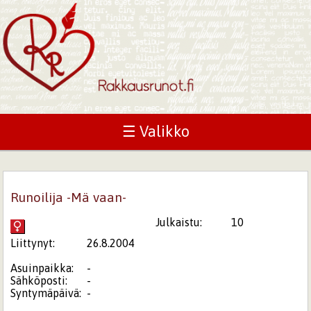
☰ Valikko
Runoilija -Mä vaan-
Julkaistu:
10
Liittynyt:
26.8.2004
Asuinpaikka:
-
Sähköposti:
-
Syntymäpäivä:
-