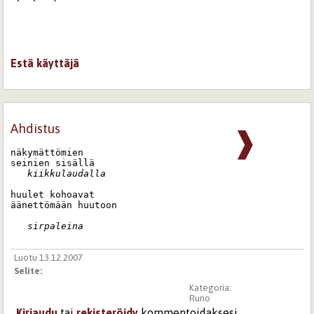
Estä käyttäjä
Ahdistus
❱
näkymättömien

seinien sisällä

kiikkulaudalla
huulet kohoavat

äänettömään huutoon

sirpaleina
Luotu 13.12.2007
Selite:
Kategoria:
Runo
Kirjaudu
tai
rekisteröidy
kommentoidaksesi