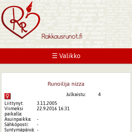
☰ Valikko
Runoilija nizza
Julkaistu:
4
Liittynyt:
3.11.2005
Viimeksi
22.9.2016 16:31
paikalla:
Asuinpaikka:
-
Sähköposti:
-
Syntymäpäivä:
-