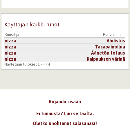
Kirjaudu
tai
rekisteröidy
kommentoidaksesi
13.12.2007 0:00
Juru
Käyttäjän kaikki runot
Hieno runo! Pelkistetty, dramaattinen ja tehokas!
Runoilija
Runon nimi
Kirjaudu
tai
rekisteröidy
kommentoidaksesi
nizza
Ahdistus
nizza
Tasapainoilua
nizza
Äänetön totuus
13.12.2007 0:00
chichaicho
nizza
Kaipauksen värinä
Pienesti isoa, upeaa. Kivaa. Pidän.
Näytetään tulokset 1 - 4 / 4
Kirjaudu
tai
rekisteröidy
kommentoidaksesi
10.1.2008 0:00
741e0c9522d60c79b594c7181249d608
Tää on hyvä. Omat tunteet on suunnillee tuommosia.
Kirjaudu sisään
Kirjaudu
tai
rekisteröidy
kommentoidaksesi
Ei tunnusta? Luo se täältä.
13.12.2007 0:00
Demonica
Oletko unohtanut salasanasi?
Vau, tää oli hieno. Tulee mieleen ne maisemat, joita