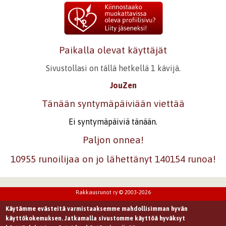
joskus näkyy mun päässä.
Kirjaudu
tai
rekisteröidy
kommentoidaksesi
10.1.2008 0:00
Juru
Paikalla olevat käyttäjät
Pienieleinen ja kuitenkin paljon puhuva runo! Hiljainen
Sivustollasi on tällä hetkellä 1 kävijä.
hätähuuto! Joskus kertyy sellaista tuskaa, mitä ei saa
uloshuudettua.
JouZen
Kirjaudu
tai
rekisteröidy
kommentoidaksesi
Tänään syntymäpäiviään viettää
1.2.2008 0:00
sazze
Ei syntymäpäiviä tänään.
Hyvin kuvaat ahdistusta.Hieno runo!
Paljon onnea!
Kirjaudu
tai
rekisteröidy
kommentoidaksesi
10955 runoilijaa on jo lähettänyt 140154 runoa!
13.3.2008 0:00
82972d26b809ac5b9a24e5f3ed8fff05
Rakkausrunot ry © 2003-2026
vautsi.
Hieno, mielikuvituksellisesti kirjoitettu ahdistus.
Käytämme evästeitä varmistaaksemme mahdollisimman hyvän
käyttökokemuksen. Jatkamalla sivustomme käyttöä hyväksyt
Kirjaudu
tai
rekisteröidy
kommentoidaksesi