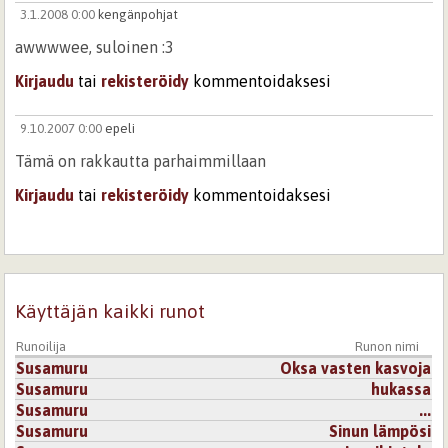
3.1.2008 0:00
kengänpohjat
awwwwee, suloinen :3
Kirjaudu
tai
rekisteröidy
kommentoidaksesi
9.10.2007 0:00
epeli
Tämä on rakkautta parhaimmillaan
Kirjaudu
tai
rekisteröidy
kommentoidaksesi
15.11.2007 0:00
990ecd07f3b9f2c117fdc52c601a232d
Hienoa tunnetta !!
Pienestä kosketuksesta syttyy lämmin liekki.
Käyttäjän kaikki runot
Kirjaudu
tai
rekisteröidy
kommentoidaksesi
Runoilija
Runon nimi
Susamuru
Oksa vasten kasvoja
1.10.2007 0:00
niiu
Susamuru
hukassa
Ihana !
Susamuru
...
Susamuru
Sinun lämpösi
Kirjaudu
tai
rekisteröidy
kommentoidaksesi