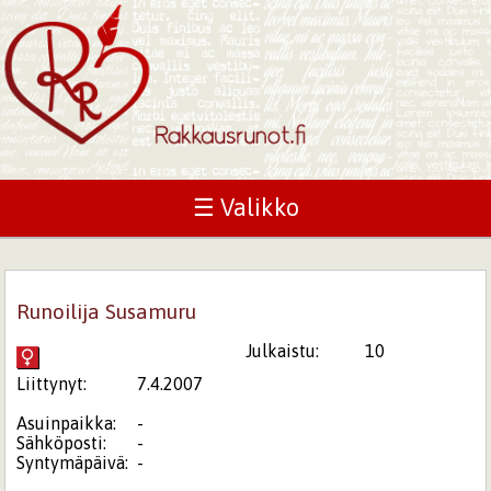
☰ Valikko
Runoilija Susamuru
Julkaistu:
10
Liittynyt:
7.4.2007
Asuinpaikka:
-
Sähköposti:
-
Syntymäpäivä:
-