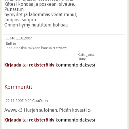
Kätesi kohoaa ja poskeani sivelee.
Punastun,
hymyilet ja lähemmäs vedät minut,
lämpösi suojiin.
Onnen hymy huulilleni kohoaa.
Luotu 1.10.2007
Selite:
Ihania hetkiä rakkaan kanssa &#9829;
Kategoria:
Runo
Kirjaudu
tai
rekisteröidy
kommentoidaksesi
Kommentit
22.11.2007 0:00
CouCoon
Awww<3 Hurjan suloinen. Pidän kovasti :>
Kirjaudu
tai
rekisteröidy
kommentoidaksesi