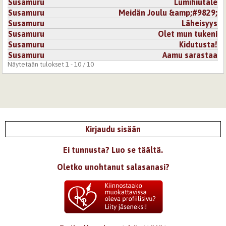
Susamuru
Lumihiutale
Susamuru
Meidän Joulu &amp;#9829;
1.10.2007 0:00
KristalliHiutale
Susamuru
Läheisyys
Susamuru
Olet mun tukeni
oih.. ihana <3
Susamuru
Kidutusta!
Kirjaudu
tai
rekisteröidy
kommentoidaksesi
Susamuru
Aamu sarastaa
Näytetään tulokset 1 - 10 / 10
Kirjaudu sisään
Ei tunnusta? Luo se täältä.
Oletko unohtanut salasanasi?