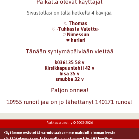
Paikalla olevat käyttäjät
Sivustollasi on tällä hetkellä 4 kävijää.
Thomas
-Tuhkasta Valettu-
Nimessun
hariari
Tänään syntymäpäiviään viettää
k036135 58 v
Kirsikkapuunlehti 42 v
Insa 35 v
smubbe 32 v
Paljon onnea!
10955 runoilijaa on jo lähettänyt 140171 runoa!
Rakkausrunot ry © 2003-2026
Käytämme evästeitä varmistaaksemme mahdollisimman hyvän
käyttökokemuksen. Jatkamalla sivustomme käyttöä hyväksyt