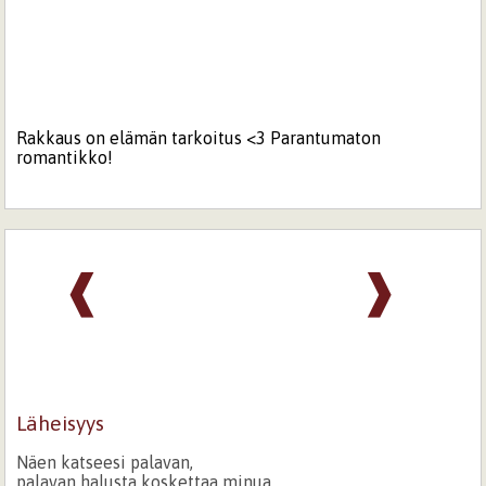
Rakkaus on elämän tarkoitus <3 Parantumaton
romantikko!
❰
❱
Läheisyys
Näen katseesi palavan,
palavan halusta koskettaa minua.