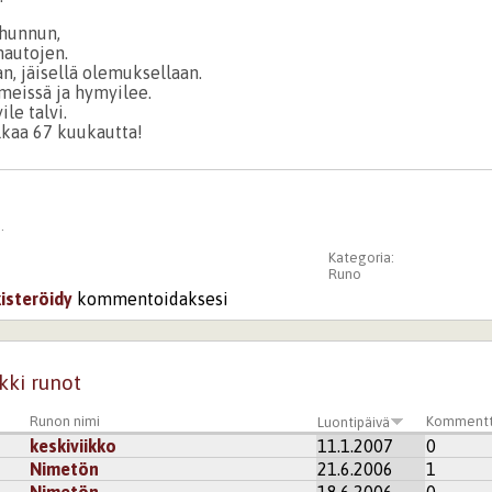
 hunnun,
hautojen.
, jäisellä olemuksellaan.
eissä ja hymyilee.
le talvi.
lkaa 67 kuukautta!
.
Kategoria:
Runo
kisteröidy
kommentoidaksesi
kki runot
Runon nimi
Kommentt
Luontipäivä
keskiviikko
11.1.2007
0
Nimetön
21.6.2006
1
Nimetön
18.6.2006
0