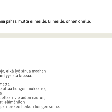
nä pahaa, mutta ei meille. Ei meille, onnen omille.
voja, eikä lyö sinua maahan.
an fyysistä kipeää.
matta,
e ottaa hengen mukaansa,
a.
dellään, vie aidon naurun,
t, elämänilon.
pan, laskee heikon hengen sinne.
.