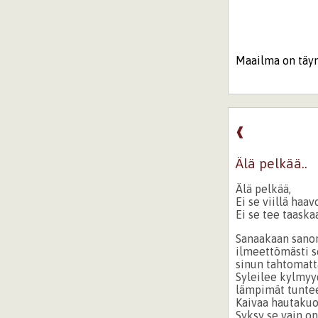
Maailma on täyn
❰
Älä pelkää..
Älä pelkää,
Ei se viillä haa
Ei se tee taaska
Sanaakaan sano
ilmeettömästi s
sinun tahtomatt
Syleilee kylmyy
lämpimät tuntee
Kaivaa hautakuo
Syksy se vain on