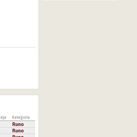
eja
Kategoria
Runo
Runo
Runo