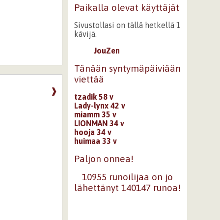
Paikalla olevat käyttäjät
Sivustollasi on tällä hetkellä 1
kävijä.
JouZen
Tänään syntymäpäiviään
viettää
❱
tzadik 58 v
Lady-lynx 42 v
miamm 35 v
LIONMAN 34 v
hooja 34 v
huimaa 33 v
Paljon onnea!
10955 runoilijaa on jo
lähettänyt 140147 runoa!