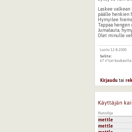
Laskee valkean
päälle henkien 
Hymyilee hieman
Tappaa hengen m
Jumalauta, hymyi
Olet minulle ve
Luotu 12.8.2005
Selite:
67 v*tun kuukautta.
Kirjaudu
tai
re
Käyttäjän kai
Runoilija
mettle
mettle
mettle