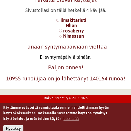
Sivustollasi on tällä hetkellä 4 kävijää.
ilmakitaristi
Nhan
rosaberry
Nimessun
Tänään syntymäpäiviään viettää
Ei syntymäpäiviä tänään.
Paljon onnea!
10955 runoilijaa on jo lähettänyt 140164 runoa!
Rakkausrunot ry © 2003-2026
Käytämme evästeitä varmistaaksemme mahdollisimman hyvän
käyttökokemuksen. Jatkamalla sivustomme käyttöä hyväksyt
Lue lisää
käyttöehdot ja evästeiden käytön.
Hyväksy