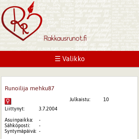
☰ Valikko
Runoilija mehku87
Julkaistu:
10
Liittynyt:
3.7.2004
Asuinpaikka:
-
Sähköposti:
-
Syntymäpäivä:
-