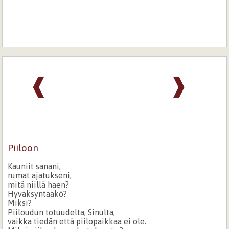
❰
❱
Piiloon
Kauniit sanani,
rumat ajatukseni,
mitä niillä haen?
Hyväksyntääkö?
Miksi?
Piiloudun totuudelta, Sinulta,
vaikka tiedän että piilopaikkaa ei ole.