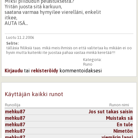
Miksi piiloudun pelastuksesta.?
Yritän juosta sitä karkuun,
saatana varmaa hymyilee vierelläni, enkelit
itkee,
AUTA ISÄ...
Luotu 11.2.2006
Selite:
tälläsia fiiliksiä taas. mikä meis ihmisis on että valitetaa ku mikään ei oo
hyvin mutta kuitenki ite juostaa pahaa vastaa minkä keretää!!!
Kategoria:
Runo
Kirjaudu
tai
rekisteröidy
kommentoidaksesi
Käyttäjän kaikki runot
Runoilija
Runon nimi
mehku87
Jos sut takas saisin
mehku87
Muistaks sä
mehku87
En tule
mehku87
Nimetön
mehku87
viemärin lapsi