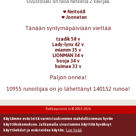
Sivustollasi on tällä hetkellä 2 kävijää.
Neito68
Joonatan
Tänään syntymäpäiviään viettää
tzadik 58 v
Lady-lynx 42 v
miamm 35 v
LIONMAN 34 v
hooja 34 v
huimaa 33 v
Paljon onnea!
10955 runoilijaa on jo lähettänyt 140152 runoa!
Rakkausrunot ry © 2003-2026
Käytämme evästeitä varmistaaksemme mahdollisimman hyvän
käyttökokemuksen. Jatkamalla sivustomme käyttöä hyväksyt
Lue lisää
käyttöehdot ja evästeiden käytön.