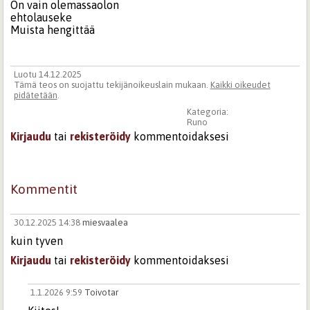
On vain olemassaolon
ehtolauseke
Muista hengittää
Luotu 14.12.2025
Tämä teos on suojattu tekijänoikeuslain mukaan.
Kaikki oikeudet
pidätetään
.
Kategoria:
Runo
Kirjaudu
tai
rekisteröidy
kommentoidaksesi
Kommentit
30.12.2025 14:38
miesvaalea
kuin tyven
Kirjaudu
tai
rekisteröidy
kommentoidaksesi
1.1.2026 9:59
Toivotar