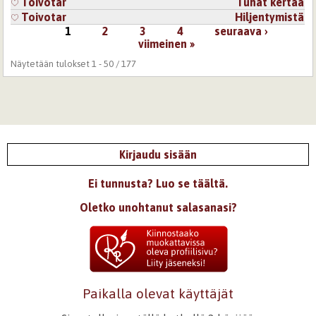
Toivotar
Tuhat kertaa
Toivotar
Hiljentymistä
1
2
3
4
seuraava ›
Sivut
viimeinen »
Näytetään tulokset 1 - 50 / 177
Kirjaudu sisään
Ei tunnusta? Luo se täältä.
Oletko unohtanut salasanasi?
Paikalla olevat käyttäjät