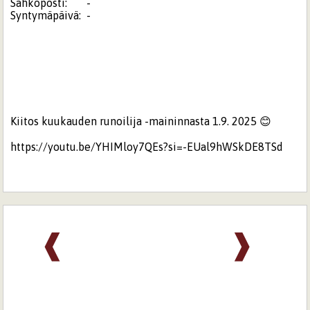
Sähköposti:
-
Syntymäpäivä:
-
Kiitos kuukauden runoilija -maininnasta 1.9. 2025 😊
https://youtu.be/YHIMloy7QEs?si=-EUal9hWSkDE8TSd
❰
❱