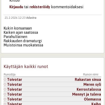
Kiitos!
Kirjaudu
tai
rekisteröidy
kommentoidaksesi
21.2.2026 12:23
Adastra
Kukin konsanaan
Kaiken ajan saatossa
Parahultainen
Rakkauden dramaturgi
Muistoinsa muokatessa
<3 <3
Vaalien viestit
Käyttäjän kaikki runot
Vaikeuden veroista
Läheisyydestä
Äärettömyyksiin asti
Runoilija
Runon nimi
Kultautuu kaihoisasti
Toivotar
Rakastan sinua
Toivotar
Meren syli
Toivotar
Kerrostalossa
https://www.youtube.com/watch?
Toivotar
Mennyt ja tuleva
v=kfQ2ch8V4g8&list=RDkfQ2ch8V4g8&start_radio=1
Toivotar
Olemassa
Toivotar
Kaiho