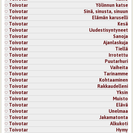
Toivotar
Yölinnun katse
Kirjaudu
tai
rekisteröidy
kommentoidaksesi
Toivotar
Sinä, sinusta, sinuun
Toivotar
Elämän karuselli
21.2.2026 19:35
Toivotar
Toivotar
Kesä
Kiitos paljon monipolvisesta kommentistasi :)
Toivotar
Uudestisyntyneet
Toivotar
Sanoja
Kirjaudu
tai
rekisteröidy
kommentoidaksesi
Toivotar
Ajanlaskuja
Sivut
Toivotar
Tiellä
Toivotar
Irrotettu
Toivotar
Puutarhuri
Toivotar
Vaiheita
Toivotar
Tarinamme
Toivotar
Kohtaaminen
Toivotar
Rakkaudelleni
Toivotar
Yksin
Toivotar
Muisto
Toivotar
Elävä
Toivotar
Unelmaa
Toivotar
Jakamatonta
Toivotar
Alkukoti
Toivotar
Hymy