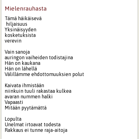
Mielenrauhasta
Tämä häikäisevä
hiljaisuus
Yksinäisyyden
kosketuksista
verevin
Vain sanoja
auringon vaiheiden todistajina
Hän on kaukana
Hän on lähellä
Välillämme ehdottomuuksien polut
Kaivata ihmistään
niinkuin tuuli rakastaa kulkea
avaran nummen halki
Vapaasti
Mitään pyytämättä
Lopulta
Unelmat irtoavat todesta
Rakkaus ei tunne raja-aitoja