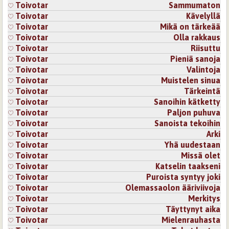
Toivotar
Sammumaton
Toivotar
Kävelyllä
Toivotar
Mikä on tärkeää
Toivotar
Olla rakkaus
Toivotar
Riisuttu
Toivotar
Pieniä sanoja
Toivotar
Valintoja
Toivotar
Muistelen sinua
Toivotar
Tärkeintä
Toivotar
Sanoihin kätketty
Toivotar
Paljon puhuva
Toivotar
Sanoista tekoihin
Toivotar
Arki
Toivotar
Yhä uudestaan
Toivotar
Missä olet
Toivotar
Katselin taakseni
Toivotar
Puroista syntyy joki
Toivotar
Olemassaolon ääriviivoja
Toivotar
Merkitys
Toivotar
Täyttynyt aika
Toivotar
Mielenrauhasta