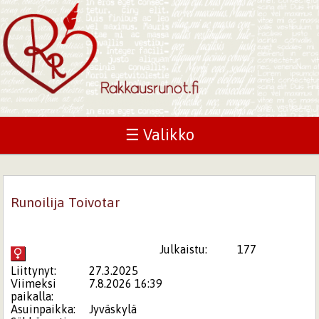
☰ Valikko
Runoilija Toivotar
Julkaistu:
177
Liittynyt:
27.3.2025
Viimeksi
7.8.2026 16:39
paikalla:
Asuinpaikka:
Jyväskylä