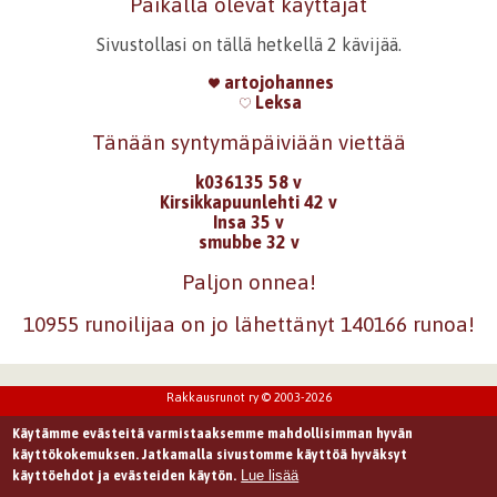
Paikalla olevat käyttäjät
Sivustollasi on tällä hetkellä 2 kävijää.
artojohannes
Leksa
Tänään syntymäpäiviään viettää
k036135 58 v
Kirsikkapuunlehti 42 v
Insa 35 v
smubbe 32 v
Paljon onnea!
10955 runoilijaa on jo lähettänyt 140166 runoa!
Rakkausrunot ry © 2003-2026
Käytämme evästeitä varmistaaksemme mahdollisimman hyvän
käyttökokemuksen. Jatkamalla sivustomme käyttöä hyväksyt
Lue lisää
käyttöehdot ja evästeiden käytön.