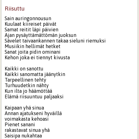
Riisuttu
Sain auringonnousun
Kuulaat kiireiset päivät
Samat reitit läpi päivien
Ajan pysäyttämättömän juoksun
Sävelet taivaankannen takaa sieluni riemuksi
Musiikin hellimät hetket
Sanat joita pidin ominani
Kehon joka ei tiennyt kivusta
Kaikki on sanottu
Kaikki sanomatta jäänytkin
Tarpeellinen tehty
Turhuudetkin nähty
Kun ilta jo häämöttää
Elämä riisuuntuu paljaaksi
Kaipaan yhä sinua
Annan ajatukseni hyväillä
voimakasta kehoasi
Pienet sanani
rakastavat sinua yhä
Saisipa nukahtaa