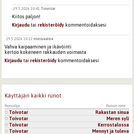
29.5.2026 10:41
Toivotar
Kiitos paljon!
Kirjaudu
tai
rekisteröidy
kommentoidaksesi
29.5.2026 10:22
miesvaalea
Vahva kaipaaminen ja ikävöinti
kertoo kokeneen rakkauden voimasta
Kirjaudu
tai
rekisteröidy
kommentoidaksesi
29.5.2026 10:41
Toivotar
Kiitos paljon!
Kirjaudu
tai
rekisteröidy
kommentoidaksesi
Käyttäjän kaikki runot
Sivut
Runoilija
Runon nimi
Toivotar
Rakastan sinua
Toivotar
Meren syli
Toivotar
Kerrostalossa
Toivotar
Mennyt ja tuleva