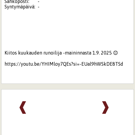
Sähköposti:
-
Syntymäpäivä:
-
Kiitos kuukauden runoilija -maininnasta 1.9. 2025 😊
https://youtu.be/YHIMloy7QEs?si=-EUal9hWSkDE8TSd
❰
❱