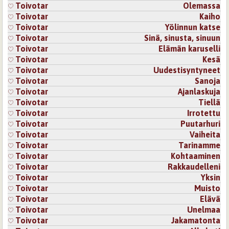
Toivotar
Olemassa
Toivotar
Kaiho
Toivotar
Yölinnun katse
Toivotar
Sinä, sinusta, sinuun
Toivotar
Elämän karuselli
Toivotar
Kesä
Toivotar
Uudestisyntyneet
Toivotar
Sanoja
Toivotar
Ajanlaskuja
Toivotar
Tiellä
Toivotar
Irrotettu
Toivotar
Puutarhuri
Toivotar
Vaiheita
Toivotar
Tarinamme
Toivotar
Kohtaaminen
Toivotar
Rakkaudelleni
Toivotar
Yksin
Toivotar
Muisto
Toivotar
Elävä
Toivotar
Unelmaa
Toivotar
Jakamatonta