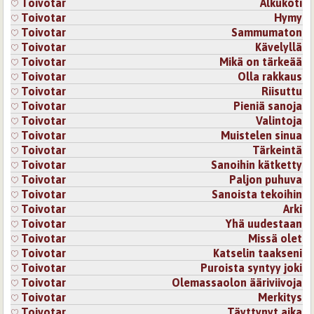
Toivotar
Alkukoti
Toivotar
Hymy
Toivotar
Sammumaton
Toivotar
Kävelyllä
Toivotar
Mikä on tärkeää
Toivotar
Olla rakkaus
Toivotar
Riisuttu
Toivotar
Pieniä sanoja
Toivotar
Valintoja
Toivotar
Muistelen sinua
Toivotar
Tärkeintä
Toivotar
Sanoihin kätketty
Toivotar
Paljon puhuva
Toivotar
Sanoista tekoihin
Toivotar
Arki
Toivotar
Yhä uudestaan
Toivotar
Missä olet
Toivotar
Katselin taakseni
Toivotar
Puroista syntyy joki
Toivotar
Olemassaolon ääriviivoja
Toivotar
Merkitys
Toivotar
Täyttynyt aika