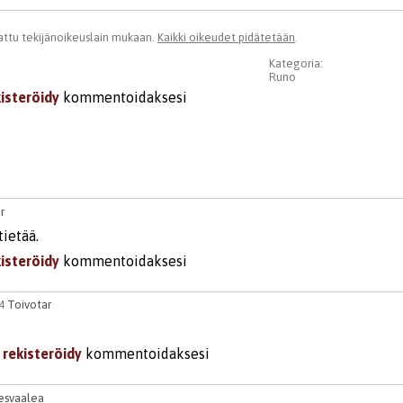
ttu tekijänoikeuslain mukaan.
Kaikki oikeudet pidätetään
.
Kategoria:
Runo
kisteröidy
kommentoidaksesi
r
tietää.
kisteröidy
kommentoidaksesi
04
Toivotar
i
rekisteröidy
kommentoidaksesi
esvaalea