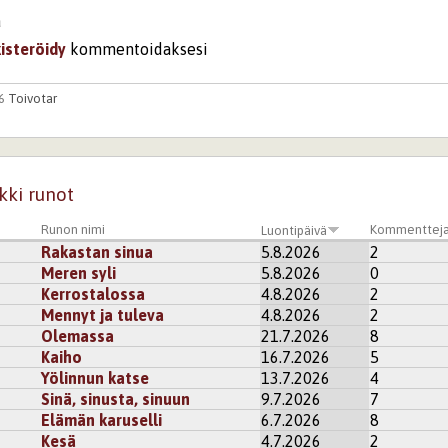
ä
kisteröidy
kommentoidaksesi
06
Toivotar
aan höpöttämään ;)
i
rekisteröidy
kommentoidaksesi
kki runot
Runon nimi
Kommenttej
Luontipäivä
Rakastan sinua
5.8.2026
2
Meren syli
5.8.2026
0
Kerrostalossa
4.8.2026
2
Mennyt ja tuleva
4.8.2026
2
Olemassa
21.7.2026
8
Kaiho
16.7.2026
5
Yölinnun katse
13.7.2026
4
Sinä, sinusta, sinuun
9.7.2026
7
Elämän karuselli
6.7.2026
8
Kesä
4.7.2026
2