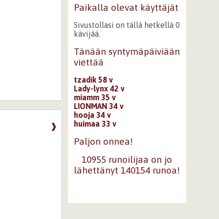
Paikalla olevat käyttäjät
Sivustollasi on tällä hetkellä 0
kävijää.
Tänään syntymäpäiviään
viettää
tzadik 58 v
Lady-lynx 42 v
miamm 35 v
LIONMAN 34 v
hooja 34 v
huimaa 33 v
❱
Paljon onnea!
10955 runoilijaa on jo
lähettänyt 140154 runoa!