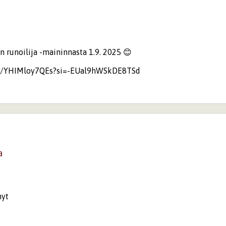
n runoilija -maininnasta 1.9. 2025 😊
be/YHIMloy7QEs?si=-EUal9hWSkDE8TSd
a
nyt