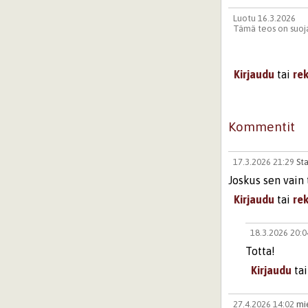
Luotu 16.3.2026
Tämä teos on suoja
Kirjaudu
tai
re
Kommentit
17.3.2026 21:29
Sta
Joskus sen vain 
Kirjaudu
tai
re
18.3.2026 20:
Totta!
Kirjaudu
ta
27.4.2026 14:02
mi