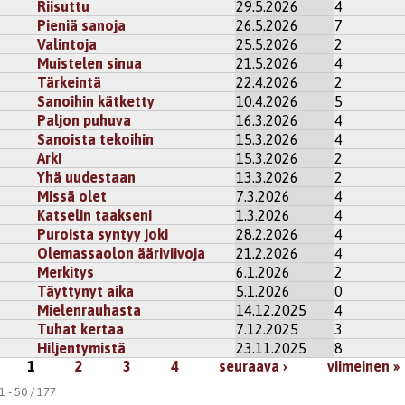
Riisuttu
29.5.2026
4
Pieniä sanoja
26.5.2026
7
Valintoja
25.5.2026
2
Muistelen sinua
21.5.2026
4
Tärkeintä
22.4.2026
2
Sanoihin kätketty
10.4.2026
5
Paljon puhuva
16.3.2026
4
Sanoista tekoihin
15.3.2026
4
Arki
15.3.2026
2
Yhä uudestaan
13.3.2026
2
Missä olet
7.3.2026
4
Katselin taakseni
1.3.2026
4
Puroista syntyy joki
28.2.2026
4
Olemassaolon ääriviivoja
21.2.2026
4
Merkitys
6.1.2026
2
Täyttynyt aika
5.1.2026
0
Mielenrauhasta
14.12.2025
4
Tuhat kertaa
7.12.2025
3
Hiljentymistä
23.11.2025
8
1
2
3
4
seuraava ›
viimeinen »
 - 50 / 177