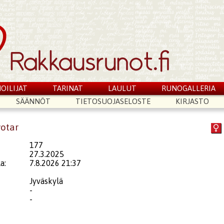
OILIJAT
TARINAT
LAULUT
RUNOGALLERIA
SÄÄNNÖT
TIETOSUOJASELOSTE
KIRJASTO
votar
177
27.3.2025
a:
7.8.2026 21:37
Jyväskylä
-
-