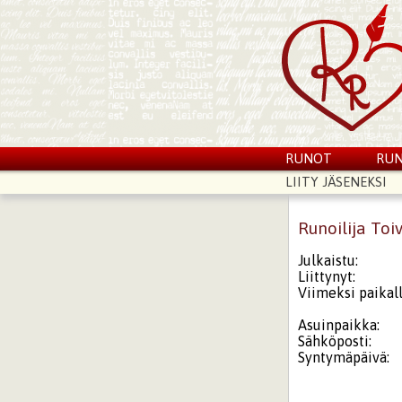
RUNOT
RUN
LIITY JÄSENEKSI
Runoilija Toi
Julkaistu:
Liittynyt:
Viimeksi paikall
Asuinpaikka:
Sähköposti:
Syntymäpäivä: