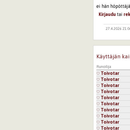
ei hän höpöttäj
Kirjaudu
tai
re
27.4.2026 21:
Mitäpä turh
Kirjaudu
ta
Sivut
Käyttäjän kai
Runoilija
Toivotar
Toivotar
Toivotar
Toivotar
Toivotar
Toivotar
Toivotar
Toivotar
Toivotar
Toivotar