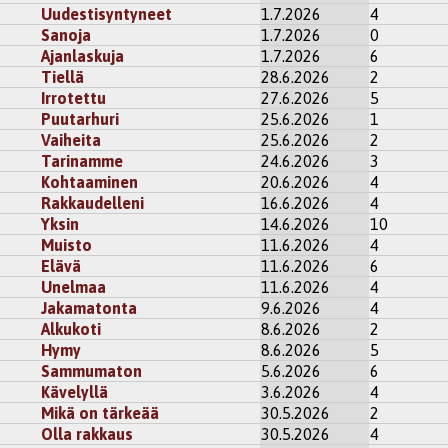
Uudestisyntyneet
1.7.2026
4
Sanoja
1.7.2026
0
Ajanlaskuja
1.7.2026
6
Tiellä
28.6.2026
2
Irrotettu
27.6.2026
5
Puutarhuri
25.6.2026
1
Vaiheita
25.6.2026
2
Tarinamme
24.6.2026
3
Kohtaaminen
20.6.2026
4
Rakkaudelleni
16.6.2026
4
Yksin
14.6.2026
10
Muisto
11.6.2026
4
Elävä
11.6.2026
6
Unelmaa
11.6.2026
4
Jakamatonta
9.6.2026
4
Alkukoti
8.6.2026
2
Hymy
8.6.2026
5
Sammumaton
5.6.2026
6
Kävelyllä
3.6.2026
4
Mikä on tärkeää
30.5.2026
2
Olla rakkaus
30.5.2026
4