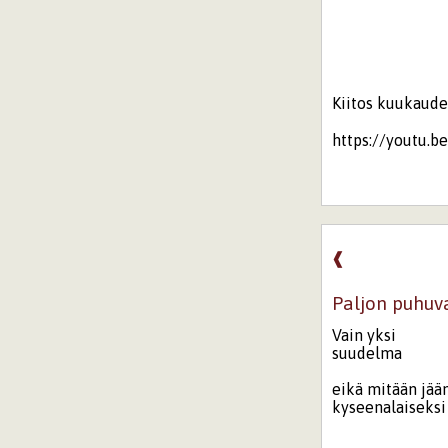
Kiitos kuukaude
https://youtu.
❰
Paljon puhuv
Vain yksi
suudelma
eikä mitään jää
kyseenalaiseksi