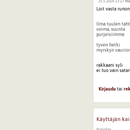
25.5.2026 13:17
mi
Loit vasta runon
Ilma tuulen tah
voima, suunta
purjeisiimme
tyven hetki
myrskyn vaurio
rakkaani syli
ei tuo vain sat
Kirjaudu
tai
re
25.5.2026 16:
Kiitos paljo
Käyttäjän kai
Kirjaudu
ta
Sivut
Runoilija