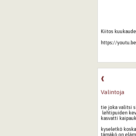
Kiitos kuukaude
https://youtu.
❰
Valintoja
tie joka valitsi 
lehtipuiden ke
kasvatti kaipa
kyseletkö kosk
tämäkö on eläm