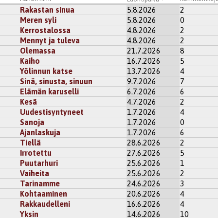
Rakastan sinua
5.8.2026
2
Meren syli
5.8.2026
0
Kerrostalossa
4.8.2026
2
Mennyt ja tuleva
4.8.2026
2
Olemassa
21.7.2026
8
Kaiho
16.7.2026
5
Yölinnun katse
13.7.2026
4
Sinä, sinusta, sinuun
9.7.2026
7
Elämän karuselli
6.7.2026
6
Kesä
4.7.2026
2
Uudestisyntyneet
1.7.2026
4
Sanoja
1.7.2026
0
Ajanlaskuja
1.7.2026
6
Tiellä
28.6.2026
2
Irrotettu
27.6.2026
5
Puutarhuri
25.6.2026
1
Vaiheita
25.6.2026
2
Tarinamme
24.6.2026
3
Kohtaaminen
20.6.2026
4
Rakkaudelleni
16.6.2026
4
Yksin
14.6.2026
10