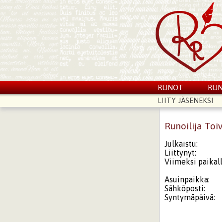
RUNOT
RUN
LIITY JÄSENEKSI
Runoilija Toi
Julkaistu:
Liittynyt:
Viimeksi paikall
Asuinpaikka:
Sähköposti:
Syntymäpäivä: