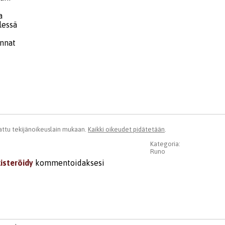
a
lessä
unnat
ttu tekijänoikeuslain mukaan.
Kaikki oikeudet pidätetään
.
Kategoria:
Runo
kisteröidy
kommentoidaksesi