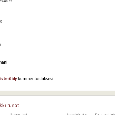
esvaalea
to
n
amani
kisteröidy
kommentoidaksesi
44
Toivotar
n!
kki runot
i
rekisteröidy
kommentoidaksesi
Runon nimi
Kommenttej
Luontipäivä