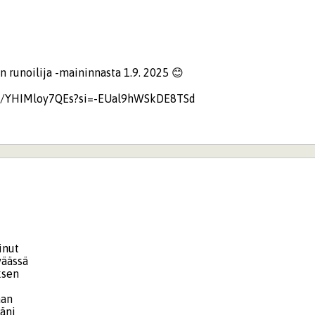
n runoilija -maininnasta 1.9. 2025 😊
be/YHIMloy7QEs?si=-EUal9hWSkDE8TSd
sinut
väässä
uksen
aan
äni