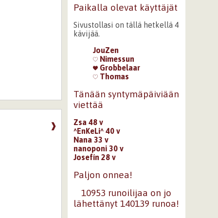
Paikalla olevat käyttäjät
Sivustollasi on tällä hetkellä 4
kävijää.
JouZen
Nimessun
Grobbelaar
Thomas
Tänään syntymäpäiviään
viettää
Zsa 48 v
❱
^EnKeLi^ 40 v
Nana 33 v
nanoponi 30 v
Josefín 28 v
Paljon onnea!
10953 runoilijaa on jo
lähettänyt 140139 runoa!