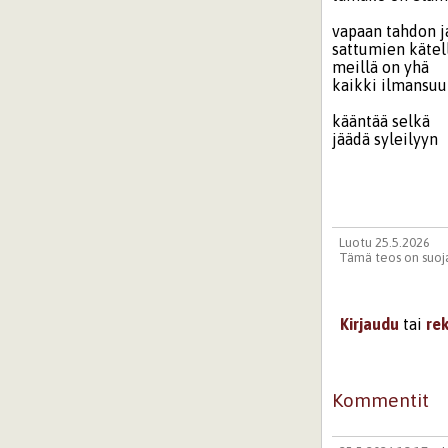
vapaan tahdon j
sattumien kätel
meillä on yhä
kaikki ilmansu
kääntää selkä
jäädä syleilyyn
Luotu 25.5.2026
Tämä teos on suoja
Kirjaudu
tai
re
Kommentit