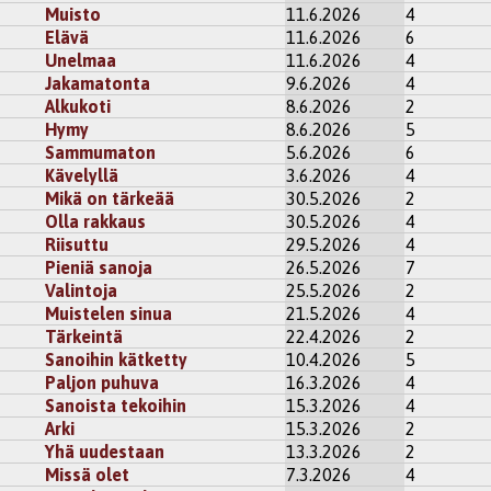
Muisto
11.6.2026
4
Elävä
11.6.2026
6
Unelmaa
11.6.2026
4
Jakamatonta
9.6.2026
4
Alkukoti
8.6.2026
2
Hymy
8.6.2026
5
Sammumaton
5.6.2026
6
Kävelyllä
3.6.2026
4
Mikä on tärkeää
30.5.2026
2
Olla rakkaus
30.5.2026
4
Riisuttu
29.5.2026
4
Pieniä sanoja
26.5.2026
7
Valintoja
25.5.2026
2
Muistelen sinua
21.5.2026
4
Tärkeintä
22.4.2026
2
Sanoihin kätketty
10.4.2026
5
Paljon puhuva
16.3.2026
4
Sanoista tekoihin
15.3.2026
4
Arki
15.3.2026
2
Yhä uudestaan
13.3.2026
2
Missä olet
7.3.2026
4