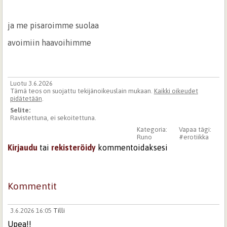
ja me pisaroimme suolaa
avoimiin haavoihimme
Luotu 3.6.2026
Tämä teos on suojattu tekijänoikeuslain mukaan.
Kaikki oikeudet
pidätetään
.
Selite:
Ravistettuna, ei sekoitettuna.
Kategoria:
Vapaa tägi:
Runo
#erotiikka
Kirjaudu
tai
rekisteröidy
kommentoidaksesi
Kommentit
3.6.2026 16:05
Tilli
Upea!!