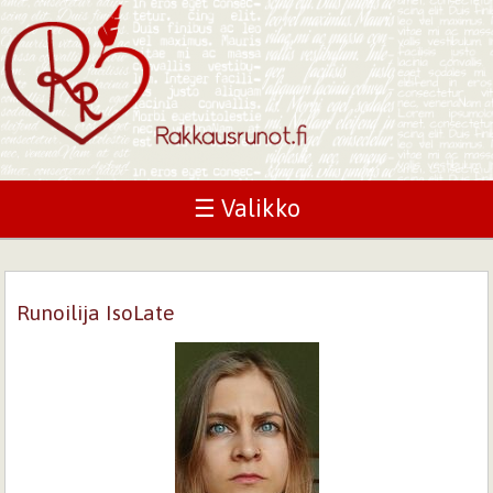
☰ Valikko
Runoilija IsoLate