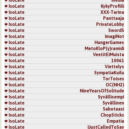
IsoLate
Inedia
IsoLate
KykyProfiili
IsoLate
XXX-Tarina
IsoLate
Panttaaja
IsoLate
PrivateLobby
IsoLate
SwordS
IsoLate
ImagiNot
IsoLate
HungerGames
IsoLate
MetoKloP(y)ramidi
IsoLate
VeetitEiMuista
IsoLate
10061
IsoLate
Viettelys
IsoLate
SympatiaKuilu
IsoLate
TorToises
IsoLate
OC(NH2)
IsoLate
NineYearsOfSolitude
IsoLate
Syvällisempi
IsoLate
Syvällinen
IsoLate
Sabotaasi
IsoLate
ChopSticks
IsoLate
Empatia
IsoLate
IJustCalledToSay