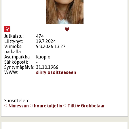
♥
Julkaistu:
474
Liittynyt:
19.7.2024
Viimeksi
9.8.2026 13:27
paikalla:
Asuinpaikka:
Kuopio
Sähköposti:
-
Syntymäpäivä:
31.10.1986
WWW:
siirry osoitteeseen
Suosittelen:
Nimessun
hourekuljetin
Tilli
Grobbelaar