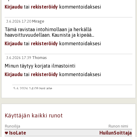
Kirjaudu
tai
rekisteröidy
kommentoidaksesi
3.6.2026 17:20
Mirage
Tämä ravistaa intohimollaan ja herkällä
haavoittuvuudellaan. Kaunista ja kipeää...
Kirjaudu
tai
rekisteröidy
kommentoidaksesi
3.6.2026 17:39
Thomas
Minun täytyy korjata ilmastointi
Kirjaudu
tai
rekisteröidy
kommentoidaksesi
5.6.2026 14:09
IsoLate
Ilmalämpöpumppu? :D
Kirjaudu
tai
rekisteröidy
kommentoidaksesi
Käyttäjän kaikki runot
4.6.2026 12:18
Leksa
Runoilija
Runon nimi
Hieno!
IsoLate
HuilunSoittaja
Kirjaudu
tai
rekisteröidy
kommentoidaksesi