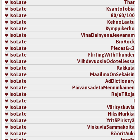
IsoLate
Thar
IsoLate
Ksantofobia
Sivut
IsoLate
80/60/100
IsoLate
KehnoLaatu
IsoLate
Kymppikerho
IsoLate
VinaDainyenaJeevanam
IsoLate
BioRock
IsoLate
Pieces&<3
IsoLate
FlirtingWithThunder
IsoLate
ViihdevuosiaOdotellessa
IsoLate
Rakkula
IsoLate
MaailmaOnSekaisin
IsoLate
AdDictionary
IsoLate
PäivänsädeJaMenninkäinen
IsoLate
RajaTiloja
IsoLate
I
IsoLate
Värityskuvia
IsoLate
NiksiNurkka
IsoLate
YritäPiristyä
IsoLate
VinkuviaSammakoita
IsoLate
RööritAuki