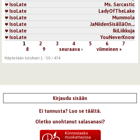
IsoLate
Ms. Sarcastic
IsoLate
LadyOfTheLake
IsoLate
Mummola
IsoLate
JaNiidenSisälläOn...
IsoLate
IkiLiikkuja
IsoLate
YouNeverKnow
1
2
3
4
5
6
7
Sivut
8
9
seuraava ›
viimeinen »
Näytetään tulokset 1 - 50 / 474
Kirjaudu sisään
Ei tunnusta? Luo se täältä.
Oletko unohtanut salasanasi?