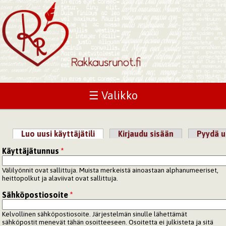
☰ Valikko
Luo uusi käyttäjätili
(aktiivinen välilehti)
Kirjaudu sisään
Pyydä u
Ensisijaiset välilehdet
Käyttäjätunnus
*
Välilyönnit ovat sallittuja. Muista merkeistä ainoastaan alphanumeeriset,
heittopolkut ja alaviivat ovat sallittuja.
Sähköpostiosoite
*
Kelvollinen sähköpostiosoite. Järjestelmän sinulle lähettämät
sähköpostit menevät tähän osoitteeseen. Osoitetta ei julkisteta ja sitä