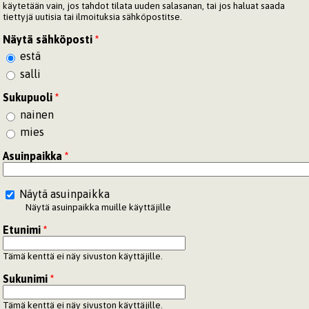
käytetään vain, jos tahdot tilata uuden salasanan, tai jos haluat saada
tiettyjä uutisia tai ilmoituksia sähköpostitse.
Näytä sähköposti
*
estä
salli
Sukupuoli
*
nainen
mies
Asuinpaikka
*
Näytä asuinpaikka
Näytä asuinpaikka muille käyttäjille
Etunimi
*
Tämä kenttä ei näy sivuston käyttäjille.
Sukunimi
*
Tämä kenttä ei näy sivuston käyttäjille.