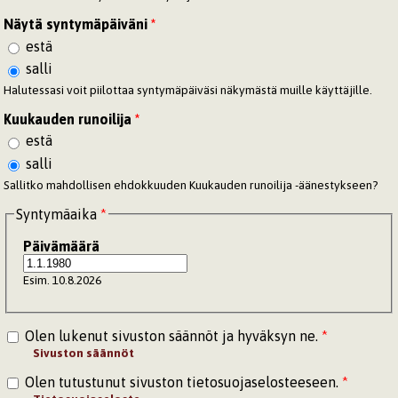
Näytä syntymäpäiväni
*
estä
salli
Halutessasi voit piilottaa syntymäpäiväsi näkymästä muille käyttäjille.
Kuukauden runoilija
*
estä
salli
Sallitko mahdollisen ehdokkuuden Kuukauden runoilija -äänestykseen?
Syntymäaika
*
Päivämäärä
Esim. 10.8.2026
Olen lukenut sivuston säännöt ja hyväksyn ne.
*
Sivuston säännöt
Olen tutustunut sivuston tietosuojaselosteeseen.
*