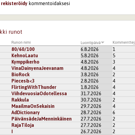
i
rekisteröidy
kommentoidaksesi
kki runot
Runon nimi
Kommenttej
Luontipäivä
80/60/100
6.8.2026
1
KehnoLaatu
5.8.2026
5
Kymppikerho
4.8.2026
3
VinaDainyenaJeevanam
4.8.2026
4
BioRock
3.8.2026
2
Pieces&<3
2.8.2026
4
FlirtingWithThunder
1.8.2026
4
ViihdevuosiaOdotellessa
31.7.2026
4
Rakkula
30.7.2026
2
MaailmaOnSekaisin
29.7.2026
4
AdDictionary
28.7.2026
6
PäivänsädeJaMenninkäinen
27.7.2026
2
RajaTiloja
27.7.2026
2
I
26.7.2026
2