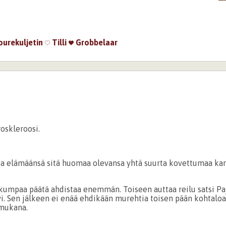
urekuljetin
Tilli
Grobbelaar
roskleroosi.
sa elämäänsä sitä huomaa olevansa yhtä suurta kovettumaa ka
 kumpaa päätä ahdistaa enemmän. Toiseen auttaa reilu satsi Pa
. Sen jälkeen ei enää ehdikään murehtia toisen pään kohtaloa
mukana.