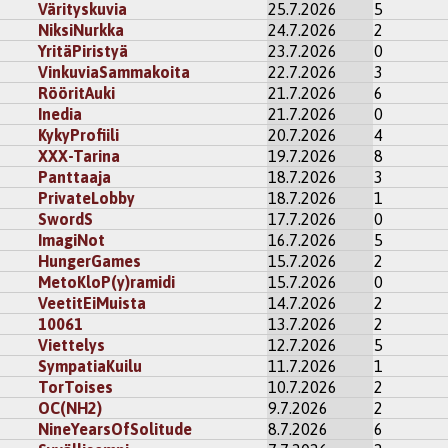
Värityskuvia
25.7.2026
5
NiksiNurkka
24.7.2026
2
YritäPiristyä
23.7.2026
0
VinkuviaSammakoita
22.7.2026
3
RööritAuki
21.7.2026
6
Inedia
21.7.2026
0
KykyProfiili
20.7.2026
4
XXX-Tarina
19.7.2026
8
Panttaaja
18.7.2026
3
PrivateLobby
18.7.2026
1
SwordS
17.7.2026
0
ImagiNot
16.7.2026
5
HungerGames
15.7.2026
2
MetoKloP(y)ramidi
15.7.2026
0
VeetitEiMuista
14.7.2026
2
10061
13.7.2026
2
Viettelys
12.7.2026
5
SympatiaKuilu
11.7.2026
1
TorToises
10.7.2026
2
OC(NH2)
9.7.2026
2
NineYearsOfSolitude
8.7.2026
6