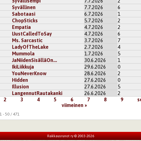
Syvällisempi
7.7.2026
2
Syvällinen
7.7.2026
6
Sabotaasi
6.7.2026
1
ChopSticks
5.7.2026
2
Empatia
4.7.2026
2
IJustCalledToSay
4.7.2026
6
Ms. Sarcastic
3.7.2026
7
LadyOfTheLake
2.7.2026
4
Mummola
1.7.2026
5
JaNiidenSisälläOn...
30.6.2026
1
IkiLiikkuja
29.6.2026
0
YouNeverKnow
28.6.2026
2
Hidden
27.6.2026
0
Illusion
27.6.2026
5
LangennutRautakanki
26.6.2026
2
2
3
4
5
6
7
8
9
s
viimeinen »
 - 50 / 471
Rakkausrunot ry © 2003-2026