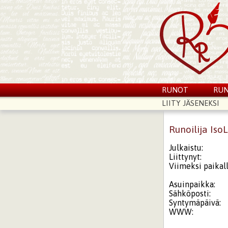
RUNOT
RUN
LIITY JÄSENEKSI
Runoilija Iso
Julkaistu:
Liittynyt:
Viimeksi paikall
Asuinpaikka:
Sähköposti:
Syntymäpäivä:
WWW: