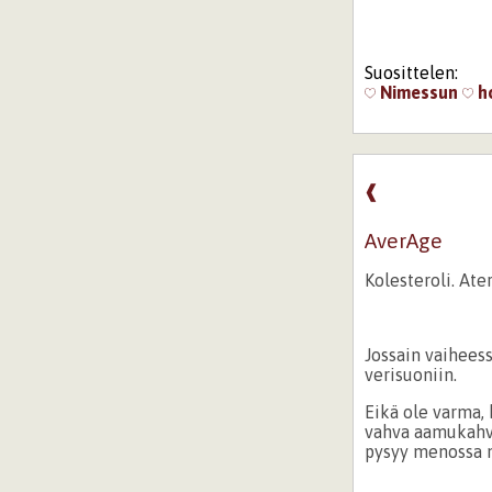
Suosittelen:
Nimessun
ho
❰
AverAge
Kolesteroli. Ate
Jossain vaihees
verisuoniin.
Eikä ole varma,
vahva aamukahvi
pysyy menossa 