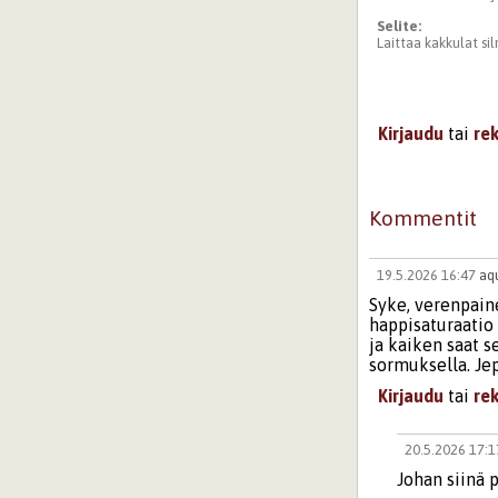
Selite:
Laittaa kakkulat silm
Kirjaudu
tai
re
Kommentit
19.5.2026 16:47
aq
Syke, verenpaine
happisaturaatio 
ja kaiken saat s
sormuksella. Jep
Kirjaudu
tai
re
20.5.2026 17:
Johan siinä 