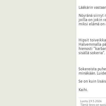
Lääkärin vastaan
Nöyränä siirryt 
joilla on jokin 
miksi elämä on 
Hipsit toiveikk
Halvemmalla pää
hienosti ”karbam
sisällä sokeria”.
Sokereista puhe
minäkään. Luiden
Se on kuin lisäi
Kaihi.
Luotu 19.5.2026
Tämä teos on suoja