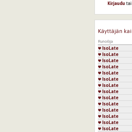
Kirjaudu
ta
Sivut
Käyttäjän kai
Runoilija
IsoLate
IsoLate
IsoLate
IsoLate
IsoLate
IsoLate
IsoLate
IsoLate
IsoLate
IsoLate
IsoLate
IsoLate
IsoLate
IsoLate