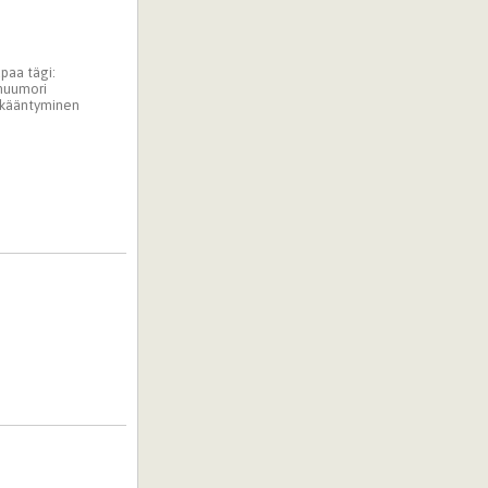
paa tägi:
huumori
kääntyminen