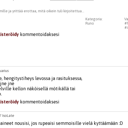
ille ja yrittää erottaa, mitä oikein tuli kirjoitettua...
Kategoria:
Va
Runo
#
#i
kisteröidy
kommentoidaksesi
uarius
, hengitystiheys levossa ja rasituksessa,
jne jne
elville kellon näköisellä mötikällä tai
.
kisteröidy
kommentoidaksesi
17
IsoLate
paineet nousisi, jos rupeaisi semmoisille vielä kyttäämään :D