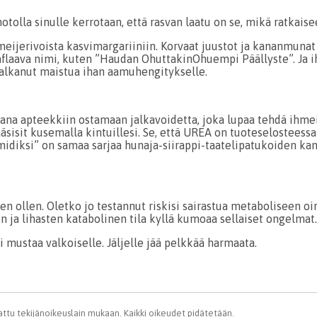
otolla sinulle kerrotaan, että rasvan laatu on se, mikä ratkaise
meijerivoista kasvimargariiniin. Korvaat juustot ja kananmunat 
raflaava nimi, kuten ”Haudan OhuttakinOhuempi Päällyste”. Ja i
alkanut maistua ihan aamuhengitykselle.
aana apteekkiin ostamaan jalkavoidetta, joka lupaa tehdä ihmei
sisit kusemalla kintuillesi. Se, että UREA on tuoteselosteess
idiksi” on samaa sarjaa hunaja-siirappi-taatelipatukoiden kans
en ollen. Oletko jo testannut riskisi sairastua metaboliseen o
 ja lihasten katabolinen tila kyllä kumoaa sellaiset ongelmat
si mustaa valkoiselle. Jäljelle jää pelkkää harmaata.
ttu tekijänoikeuslain mukaan.
Kaikki oikeudet pidätetään
.