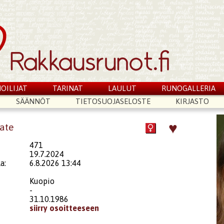
OILIJAT
TARINAT
LAULUT
RUNOGALLERIA
SÄÄNNÖT
TIETOSUOJASELOSTE
KIRJASTO
♥
Late
471
19.7.2024
a:
6.8.2026 13:44
Kuopio
-
31.10.1986
siirry osoitteeseen