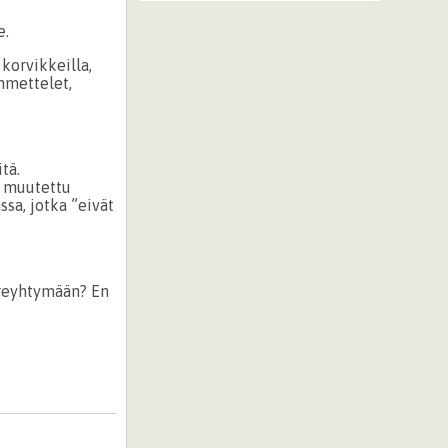
e.
korvikkeilla,
hmettelet,
tä.
a muutettu
sa, jotka ”eivät
ireyhtymään? En
.