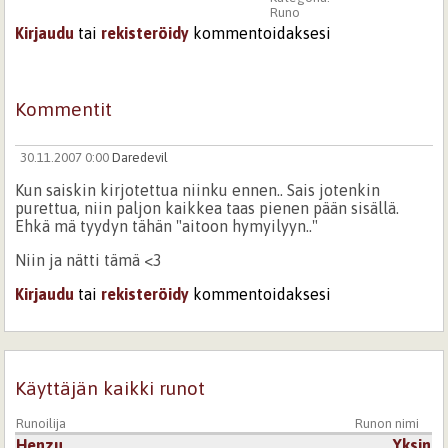
Runo
Kirjaudu
tai
rekisteröidy
kommentoidaksesi
Kommentit
30.11.2007 0:00
Daredevil
Kun saiskin kirjotettua niinku ennen.. Sais jotenkin
purettua, niin paljon kaikkea taas pienen pään sisällä.
Ehkä mä tyydyn tähän "aitoon hymyilyyn.."
Niin ja nätti tämä <3
Kirjaudu
tai
rekisteröidy
kommentoidaksesi
Käyttäjän kaikki runot
Runoilija
Runon nimi
Henzu
Yksin