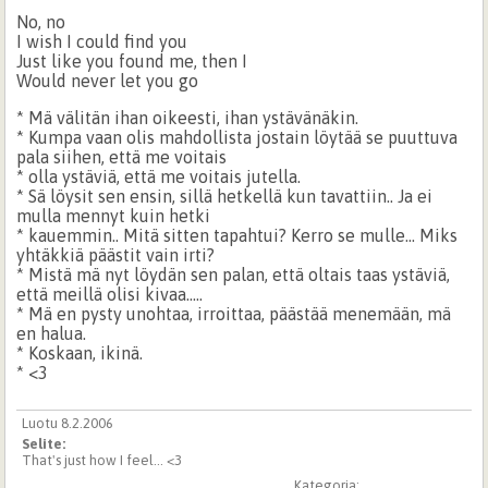
No, no
I wish I could find you
Just like you found me, then I
Would never let you go
* Mä välitän ihan oikeesti, ihan ystävänäkin.
* Kumpa vaan olis mahdollista jostain löytää se puuttuva
pala siihen, että me voitais
* olla ystäviä, että me voitais jutella.
* Sä löysit sen ensin, sillä hetkellä kun tavattiin.. Ja ei
mulla mennyt kuin hetki
* kauemmin.. Mitä sitten tapahtui? Kerro se mulle... Miks
yhtäkkiä päästit vain irti?
* Mistä mä nyt löydän sen palan, että oltais taas ystäviä,
että meillä olisi kivaa.....
* Mä en pysty unohtaa, irroittaa, päästää menemään, mä
en halua.
* Koskaan, ikinä.
* <3
Luotu 8.2.2006
Selite:
That's just how I feel... <3
Kategoria: