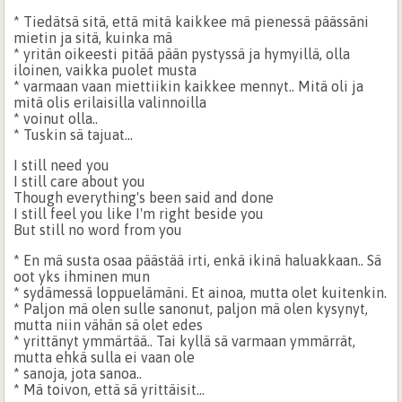
* Tiedätsä sitä, että mitä kaikkee mä pienessä päässäni
mietin ja sitä, kuinka mä
* yritän oikeesti pitää pään pystyssä ja hymyillä, olla
iloinen, vaikka puolet musta
* varmaan vaan miettiikin kaikkee mennyt.. Mitä oli ja
mitä olis erilaisilla valinnoilla
* voinut olla..
* Tuskin sä tajuat...
I still need you
I still care about you
Though everything's been said and done
I still feel you like I'm right beside you
But still no word from you
* En mä susta osaa päästää irti, enkä ikinä haluakkaan.. Sä
oot yks ihminen mun
* sydämessä loppuelämäni. Et ainoa, mutta olet kuitenkin.
* Paljon mä olen sulle sanonut, paljon mä olen kysynyt,
mutta niin vähän sä olet edes
* yrittänyt ymmärtää.. Tai kyllä sä varmaan ymmärrät,
mutta ehkä sulla ei vaan ole
* sanoja, jota sanoa..
* Mä toivon, että sä yrittäisit...