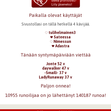
Paikalla olevat käyttäjät
Sivustollasi on tällä hetkellä 4 kävijää.
tulihelmainen3
Sateessa
Nimessun
Adastra
Tänään syntymäpäiviään viettää
Jonte 52 v
daywalker 47 v
-Smaili- 37 v
LadyRunaway 37 v
Paljon onnea!
10955 runoilijaa on jo lähettänyt 140187 runoa!