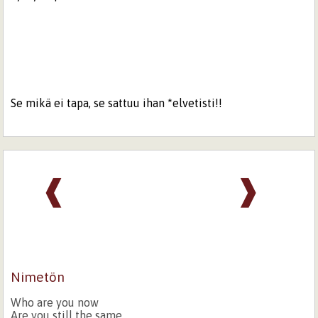
Se mikä ei tapa, se sattuu ihan *elvetisti!!
❰
❱
Nimetön
Who are you now
Are you still the same