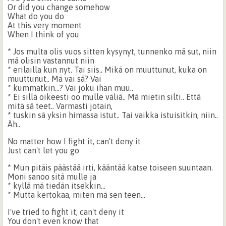
Or did you change somehow
What do you do
At this very moment
When I think of you
* Jos multa olis vuos sitten kysynyt, tunnenko mä sut, niin
mä olisin vastannut niin
* erilailla kun nyt. Tai siis.. Mikä on muuttunut, kuka on
muuttunut.. Mä vai sä? Vai
* kummatkin...? Vai joku ihan muu..
* Ei sillä oikeesti oo mulle väliä.. Mä mietin silti.. Että
mitä sä teet.. Varmasti jotain,
* tuskin sä yksin himassa istut.. Tai vaikka istuisitkin, niin..
Äh..
No matter how I fight it, can't deny it
Just can't let you go
* Mun pitäis päästää irti, kääntää katse toiseen suuntaan.
Moni sanoo sitä mulle ja
* kyllä mä tiedän itsekkin...
* Mutta kertokaa, miten mä sen teen...
I've tried to fight it, can't deny it
You don't even know that