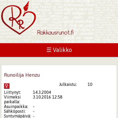
☰ Valikko
Runoilija Henzu
Julkaistu:
10
Liittynyt:
14.3.2004
Viimeksi
3.10.2016 12:58
paikalla:
Asuinpaikka:
-
Sähköposti:
-
Syntymäpäivä:
-