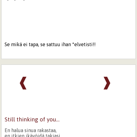
Se mikä ei tapa, se sattuu ihan *elvetisti!!
❰
❱
Still thinking of you...
En halua sinua rakastaa,
en itkien ikävöidä takiasi.