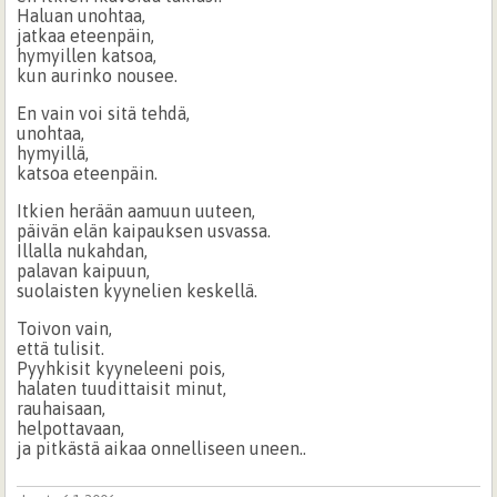
Haluan unohtaa,
jatkaa eteenpäin,
hymyillen katsoa,
kun aurinko nousee.
En vain voi sitä tehdä,
unohtaa,
hymyillä,
katsoa eteenpäin.
Itkien herään aamuun uuteen,
päivän elän kaipauksen usvassa.
Illalla nukahdan,
palavan kaipuun,
suolaisten kyynelien keskellä.
Toivon vain,
että tulisit.
Pyyhkisit kyyneleeni pois,
halaten tuudittaisit minut,
rauhaisaan,
helpottavaan,
ja pitkästä aikaa onnelliseen uneen..