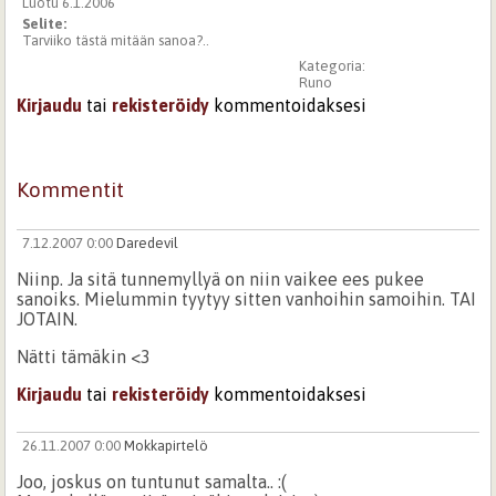
Luotu 6.1.2006
Selite:
Tarviiko tästä mitään sanoa?..
Kategoria:
Runo
Kirjaudu
tai
rekisteröidy
kommentoidaksesi
Kommentit
7.12.2007 0:00
Daredevil
Niinp. Ja sitä tunnemyllyä on niin vaikee ees pukee
sanoiks. Mielummin tyytyy sitten vanhoihin samoihin. TAI
JOTAIN.
Nätti tämäkin <3
Kirjaudu
tai
rekisteröidy
kommentoidaksesi
26.11.2007 0:00
Mokkapirtelö
Joo, joskus on tuntunut samalta.. :(