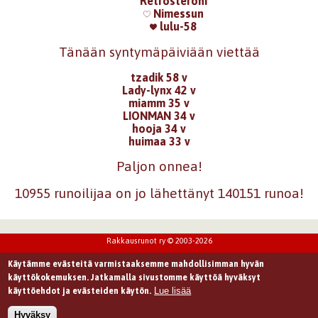
Retrosteroni
Nimessun
lulu-58
Tänään syntymäpäiviään viettää
tzadik 58 v
Lady-lynx 42 v
miamm 35 v
LIONMAN 34 v
hooja 34 v
huimaa 33 v
Paljon onnea!
10955 runoilijaa on jo lähettänyt 140151 runoa!
Rakkausrunot ry © 2003-2026
Käytämme evästeitä varmistaaksemme mahdollisimman hyvän
käyttökokemuksen. Jatkamalla sivustomme käyttöä hyväksyt
Lue lisää
käyttöehdot ja evästeiden käytön.
Hyväksy