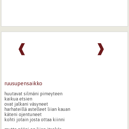
❰
❱
ruusupensaikko
huutavat silmäni pimeyteen
kaikua etsien
ovat jalkani väsyneet
harhateillä astelleet liian kauan
käteni ojentuneet
kohti jotain josta ottaa kiinni