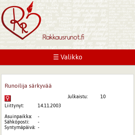
☰ Valikko
Runoilija särkyvää
Julkaistu:
10
Liittynyt:
14.11.2003
Asuinpaikka:
-
Sähköposti:
-
Syntymäpäivä:
-