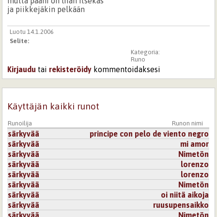
mutta pääni on liian itsekäs
ja piikkejäkin pelkään
Luotu 14.1.2006
Selite:
Kategoria:
Runo
Kirjaudu
tai
rekisteröidy
kommentoidaksesi
Käyttäjän kaikki runot
Runoilija
Runon nimi
särkyvää
principe con pelo de viento negro
särkyvää
mi amor
särkyvää
Nimetön
särkyvää
lorenzo
särkyvää
lorenzo
särkyvää
Nimetön
särkyvää
oi niitä aikoja
särkyvää
ruusupensaikko
särkyvää
Nimetön