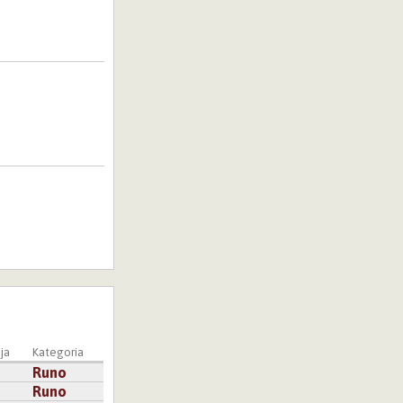
ja
Kategoria
Runo
Runo