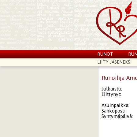
RUNOT
RUN
LIITY JÄSENEKSI
Runoilija Am
Julkaistu:
Liittynyt:
Asuinpaikka:
Sähköposti:
Syntymäpäivä: