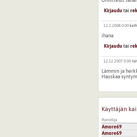
Kirjaudu
tai
re
12.2.2008 0:00
kath
ihana
Kirjaudu
tai
re
12.12.2007 0:00
tai
Lämmin ja herkk
Hauskaa syntym
Kirjaudu
tai
re
Käyttäjän kai
Runoilija
Amore69
Amore69