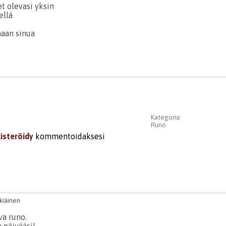
et olevasi yksin
ellä
aan sinua
Kategoria:
Runo
kisteröidy
kommentoidaksesi
lkiäinen
va runo.
 päivääsi!