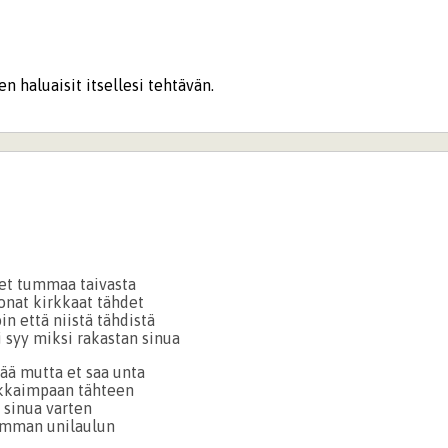
en haluaisit itsellesi tehtävän.
let tummaa taivasta
onat kirkkaat tähdet
in että niistä tähdistä
 syy miksi rakastan sinua
tää mutta et saa unta
rkkaimpaan tähteen
 sinua varten
imman unilaulun