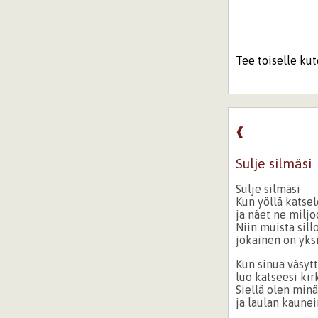
Tee toiselle kut
❰
Sulje silmäsi
Sulje silmäsi
Kun yöllä katse
ja näet ne miljo
Niin muista sillo
jokainen on yksi
Kun sinua väsyt
luo katseesi ki
Siellä olen minä
ja laulan kaune