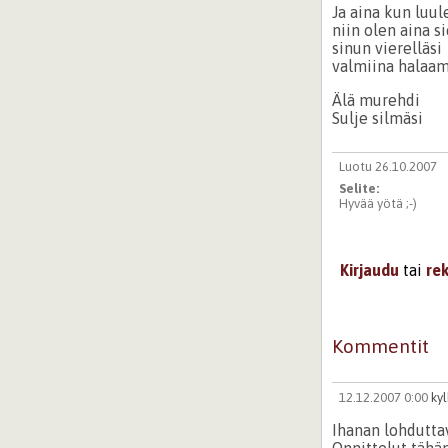
Ja aina kun luul
niin olen aina si
sinun vierelläsi
valmiina halaam
Älä murehdi
Sulje silmäsi
Luotu 26.10.2007
Selite:
Hyvää yötä ;-)
Kirjaudu
tai
re
Kommentit
12.12.2007 0:00
ky
Ihanan lohdutta
Onnittelut tähän