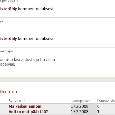
kisteröidy
kommentoidaksesi
ryn
kisteröidy
kommentoidaksesi
vaanlapsi
ä runo läsnäolosta ja turvasta.
äpäivää.
kisteröidy
kommentoidaksesi
kki runot
Runon nimi
Kommentte
Luontipäivä
Mä kaiken annoin
17.2.2008
0
Voitko mut päästää?
17.2.2008
1