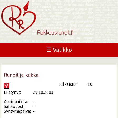
☰ Valikko
Runoilija kukka
Julkaistu:
10
Liittynyt:
29.10.2003
Asuinpaikka:
-
Sähköposti:
-
Syntymäpäivä:
-