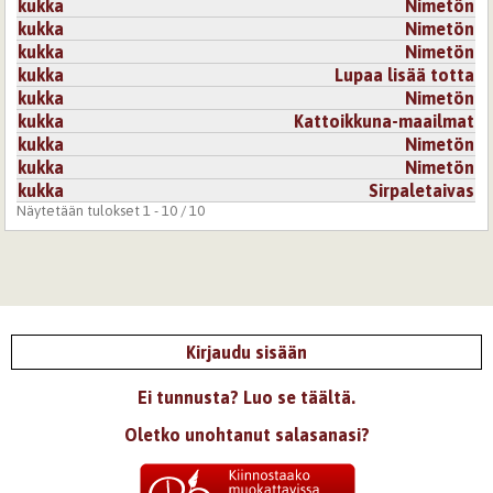
kukka
Nimetön
Kirjaudu
tai
rekisteröidy
kommentoidaksesi
kukka
Nimetön
kukka
Nimetön
5.2.2008 0:00
iksu69
kukka
Lupaa lisää totta
kukka
Nimetön
aivan ihanan hellyttävä ja koskettava
pidin kovasti<3
kukka
Kattoikkuna-maailmat
kukka
Nimetön
Kirjaudu
tai
rekisteröidy
kommentoidaksesi
kukka
Nimetön
kukka
Sirpaletaivas
31.1.2008 0:00
sazze
Näytetään tulokset 1 - 10 / 10
Runosi herättää paljon tunteita..hymyn takana pilkistää
suru.Hieno-a!
Kirjaudu
tai
rekisteröidy
kommentoidaksesi
Kirjaudu sisään
27.1.2008 0:00
ÖidenKruunu
Älyttömän söpö <3
Ei tunnusta? Luo se täältä.
Pojan nimi on aikas ihana:)
Oletko unohtanut salasanasi?
Kirjaudu
tai
rekisteröidy
kommentoidaksesi