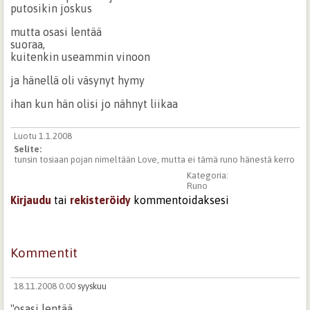
putosikin joskus
mutta osasi lentää
suoraa,
kuitenkin useammin vinoon
ja hänellä oli väsynyt hymy
ihan kun hän olisi jo nähnyt liikaa
Luotu 1.1.2008
Selite:
tunsin tosiaan pojan nimeltään Love, mutta ei tämä runo hänestä kerro
Kategoria:
Runo
Kirjaudu
tai
rekisteröidy
kommentoidaksesi
Kommentit
18.11.2008 0:00
syyskuu
"osasi lentää