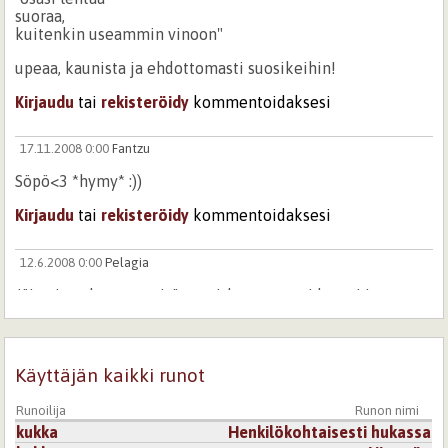
suoraa,
kuitenkin useammin vinoon"
upeaa, kaunista ja ehdottomasti suosikeihin!
Kirjaudu
tai
rekisteröidy
kommentoidaksesi
17.11.2008 0:00
Fantzu
Söpö<3 *hymy* :))
Kirjaudu
tai
rekisteröidy
kommentoidaksesi
12.6.2008 0:00
Pelagia
Jäin ajattelemaan mitä sanoitkaan, runosi kertoi jo
kaiken, kauniisti. Miten sinä osaatkaan?
Kirjaudu
tai
rekisteröidy
kommentoidaksesi
Käyttäjän kaikki runot
5.2.2008 0:00
unikuva
Runoilija
Runon nimi
Ihana.
kukka
Henkilökohtaisesti hukassa