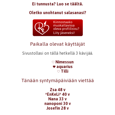
Ei tunnusta? Luo se täältä.
Oletko unohtanut salasanasi?
Paikalla olevat käyttäjät
Sivustollasi on tällä hetkellä 3 kävijää.
Nimessun
aquarius
Tilli
Tänään syntymäpäiviään viettää
Zsa 48 v
^EnKeLi^ 40 v
Nana 33 v
nanoponi 30 v
Josefín 28 v