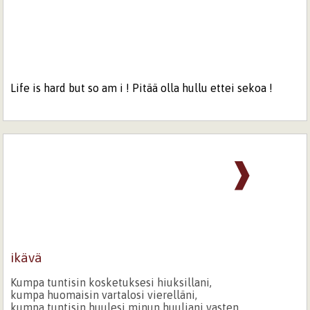
Life is hard but so am i ! Pitää olla hullu ettei sekoa !
❱
ikävä
Kumpa tuntisin kosketuksesi hiuksillani,
kumpa huomaisin vartalosi vierelläni,
kumpa tuntisin huulesi minun huuliani vasten.