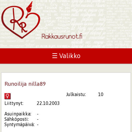
☰ Valikko
Runoilija nilla89
Julkaistu:
10
Liittynyt:
22.10.2003
Asuinpaikka:
-
Sähköposti:
-
Syntymäpäivä:
-