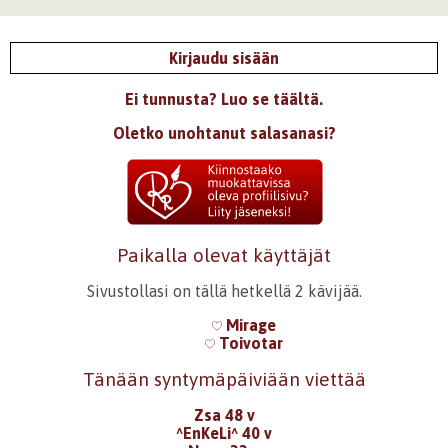
Kirjaudu sisään
Ei tunnusta? Luo se täältä.
Oletko unohtanut salasanasi?
Paikalla olevat käyttäjät
Sivustollasi on tällä hetkellä 2 kävijää.
Mirage
Toivotar
Tänään syntymäpäiviään viettää
Zsa 48 v
^EnKeLi^ 40 v