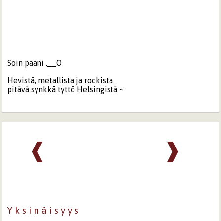
Söin pääni .__O
Hevistä, metallista ja rockista
pitävä synkkä tyttö Helsingistä ~
❰
❱
Y k s i n ä i s y y s