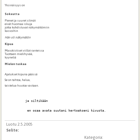
Yksinäisyys on
Sokeutta
Pienet ja suuret silmät
eivät huomaa iskuja
jotka kohdistuvat näkymättömiin
kasvoihin
Hän oli näkymätön
Kipua
Masokistiset viillot ranteissa
Tuottaen mielihyvää,
kyyneliä
Mielen tuskaa
Ajatukset kipuna päässä
Se on tahtoa, halua,
taistelua huutoa vastaan.
           ja siltikään
            en osaa avata suutani kertoakseni kivusta.
Luotu 2.5.2005
Selite:
Kategoria: