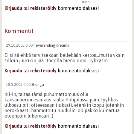
Runo
Kirjaudu
tai
rekisteröidy
kommentoidaksesi
Kommentit
29.10.2005 0:00
neverending dreams
Ei siitä ehkä tarvitsekaan kellekään kertoa...mutta yksin
silloin juurikin jää. Todella hieno runo. Tykkäsin.
Kirjaudu
tai
rekisteröidy
kommentoidaksesi
18.5.2005 0:00
Shunga
nii-in, taitaa tämä puhumattomuus olla
kansanperinnesairaus täällä Pohjolassa päin. tyylikäs
ulkoasu piti otteessaan tiukasti, etenkin loppu jotenkin
nerokkaasti hahmoteltu ruudulle. oli pakko kumartua
eteenpäin lukemaan. :)
Kirjaudu
tai
rekisteröidy
kommentoidaksesi