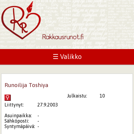
☰ Valikko
Runoilija Toshiya
Julkaistu:
10
Liittynyt:
27.9.2003
Asuinpaikka:
-
Sähköposti:
-
Syntymäpäivä:
-