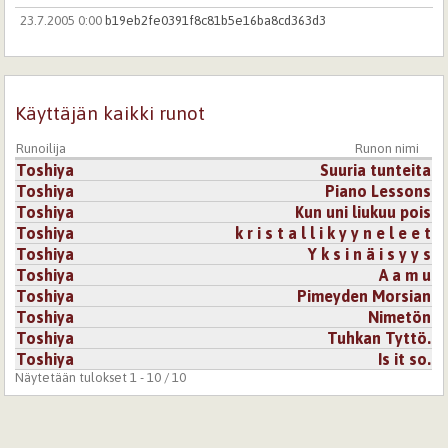
23.7.2005 0:00
b19eb2fe0391f8c81b5e16ba8cd363d3
Tämä jäi vaivaamaan alitajuntaan. Tuo kohta:
"Masokistiset viillot ranteissa
Tuottaen mielihyvää,
kyyneliä" iski jonnekkin syvälle. Hyvä ja
Käyttäjän kaikki runot
mielenkiintoisesti tehty.
Runoilija
Runon nimi
Kirjaudu
tai
rekisteröidy
kommentoidaksesi
Toshiya
Suuria tunteita
Toshiya
Piano Lessons
9.5.2005 0:00
Sudenkorento
Toshiya
Kun uni liukuu pois
Toshiya
k r i s t a l l i k y y n e l e e t
hehee, kiitos :)
Toshiya
Y k s i n ä i s y y s
miten oot saanu tolleen kivasti erillaista tekstii?
Toshiya
A a m u
Toshiya
Pimeyden Morsian
Kirjaudu
tai
rekisteröidy
kommentoidaksesi
Toshiya
Nimetön
Toshiya
Tuhkan Tyttö.
Toshiya
Is it so.
Näytetään tulokset 1 - 10 / 10