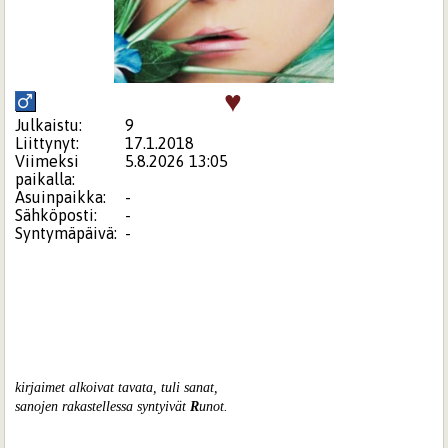
♥
Julkaistu:
9
Liittynyt:
17.1.2018
Viimeksi
5.8.2026 13:05
paikalla:
Asuinpaikka:
-
Sähköposti:
-
Syntymäpäivä:
-
kirjaimet alkoivat tavata, tuli sanat,
sanojen rakastellessa syntyivät
R
unot.