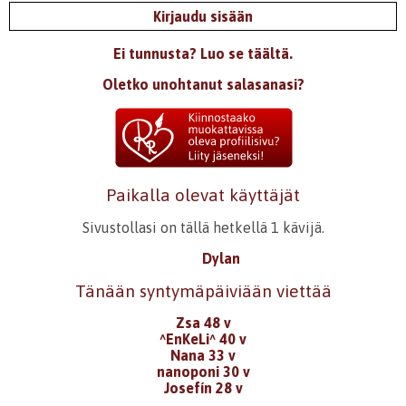
Kirjaudu sisään
Ei tunnusta? Luo se täältä.
Oletko unohtanut salasanasi?
Paikalla olevat käyttäjät
Sivustollasi on tällä hetkellä 1 kävijä.
Dylan
Tänään syntymäpäiviään viettää
Zsa 48 v
^EnKeLi^ 40 v
Nana 33 v
nanoponi 30 v
Josefín 28 v