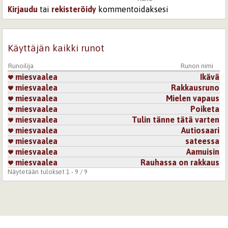
Kirjaudu
tai
rekisteröidy
kommentoidaksesi
Käyttäjän kaikki runot
Runoilija
Runon nimi
miesvaalea
Ikävä
miesvaalea
Rakkausruno
miesvaalea
Mielen vapaus
miesvaalea
Poiketa
miesvaalea
Tulin tänne tätä varten
miesvaalea
Autiosaari
miesvaalea
sateessa
miesvaalea
Aamuisin
miesvaalea
Rauhassa on rakkaus
Näytetään tulokset 1 - 9 / 9