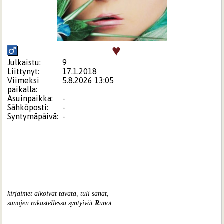
♥
Julkaistu:
9
Liittynyt:
17.1.2018
Viimeksi
5.8.2026 13:05
paikalla:
Asuinpaikka:
-
Sähköposti:
-
Syntymäpäivä:
-
kirjaimet alkoivat tavata, tuli sanat,
sanojen rakastellessa syntyivät
R
unot.