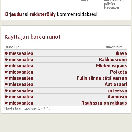
päivän
kunniaksi
Kirjaudu
tai
rekisteröidy
kommentoidaksesi
Käyttäjän kaikki runot
Runoilija
Runon nimi
miesvaalea
Ikävä
miesvaalea
Rakkausruno
miesvaalea
Mielen vapaus
miesvaalea
Poiketa
miesvaalea
Tulin tänne tätä varten
miesvaalea
Autiosaari
miesvaalea
sateessa
miesvaalea
Aamuisin
miesvaalea
Rauhassa on rakkaus
Näytetään tulokset 1 - 9 / 9