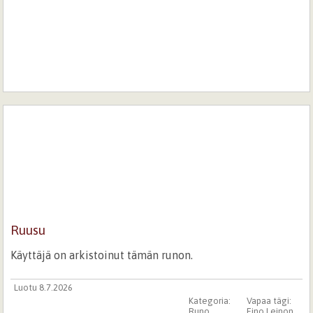
Ruusu
Käyttäjä on arkistoinut tämän runon.
Luotu 8.7.2026
Kategoria:
Vapaa tägi:
Runo
Eino Leinon