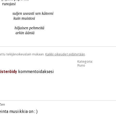
runojasi
suljen useasti sen käteeni
kuin muistosi
hiljaisen pehmeitä
arkin ääniä
ttu tekijänoikeuslain mukaan.
Kaikki oikeudet pidätetään
.
Kategoria:
Runo
kisteröidy
kommentoidaksesi
Zen
inta musiikkia on : )