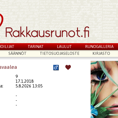
OILIJAT
TARINAT
LAULUT
RUNOGALLERIA
SÄÄNNÖT
TIETOSUOJASELOSTE
KIRJASTO
esvaalea
9
17.1.2018
a:
5.8.2026 13:05
-
-
-