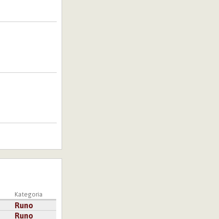
Kategoria
Runo
Runo