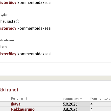
kisteröidy
kommentoidaksesi
osydän
 haurasta🥺
kisteröidy
kommentoidaksesi
hiiritiikeri
ista.
kisteröidy
kommentoidaksesi
välle ei aina löydy sanoja.
kisteröidy
kommentoidaksesi
kki runot
Runon nimi
Kommentteja
Luontipäivä
Ikävä
5.8.2026
4
Rakkausruno
3.8.2026
4