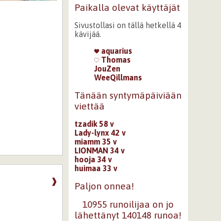
Paikalla olevat käyttäjät
Sivustollasi on tällä hetkellä 4
kävijää.
aquarius
Thomas
JouZen
WeeQillmans
Tänään syntymäpäiviään
viettää
tzadik 58 v
Lady-lynx 42 v
miamm 35 v
LIONMAN 34 v
hooja 34 v
huimaa 33 v
❱
Paljon onnea!
10955 runoilijaa on jo
lähettänyt 140148 runoa!