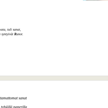
vata, tuli sanat,
a syntyivät
R
unot.
ittamattomat sanat
tyhjällä paperilla