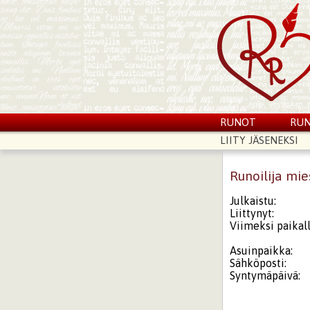
RUNOT
RUN
LIITY JÄSENEKSI
Runoilija mi
Julkaistu:
Liittynyt:
Viimeksi paikall
Asuinpaikka:
Sähköposti:
Syntymäpäivä: