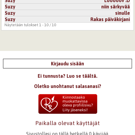
Suzy
Löööööv :D
Suzy
niin särkyvää
Suzy
sinulle
Suzy
Rakas päiväkirjani
Näytetään tulokset 1 - 10 / 10
Kirjaudu sisään
Ei tunnusta? Luo se täältä.
Oletko unohtanut salasanasi?
Paikalla olevat käyttäjät
Sivustollasi on tällä hetkellä 0 kävijää.