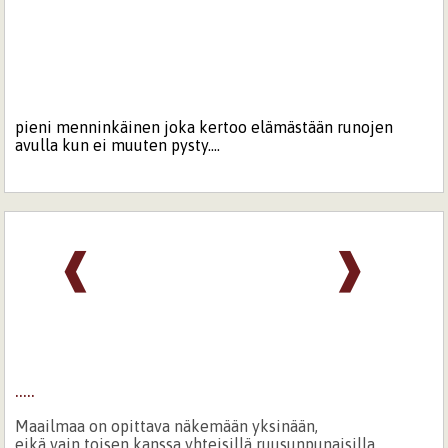
pieni menninkäinen joka kertoo elämästään runojen
avulla kun ei muuten pysty....
❰
❱
.....
Maailmaa on opittava näkemään yksinään,
eikä vain toisen kanssa yhteisillä ruusunpunaisilla