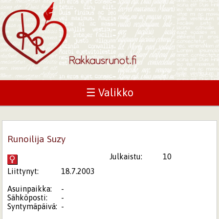
☰ Valikko
Runoilija Suzy
Julkaistu:
10
Liittynyt:
18.7.2003
Asuinpaikka:
-
Sähköposti:
-
Syntymäpäivä:
-