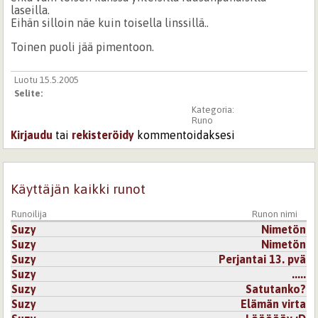
laseilla.
Eihän silloin näe kuin toisella linssillä..
Toinen puoli jää pimentoon.
Luotu 15.5.2005
Selite:
Kategoria:
Runo
Kirjaudu
tai
rekisteröidy
kommentoidaksesi
Käyttäjän kaikki runot
Runoilija
Runon nimi
Suzy
Nimetön
Suzy
Nimetön
Suzy
Perjantai 13. pvä
Suzy
.....
Suzy
Satutanko?
Suzy
Elämän virta