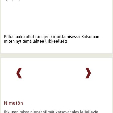
Pitkä tauko ollut runojen kirjoittamisessa. Katsotaan
miten nyt tämä lähtee liikkeelle! :)
❰
❱
Nimetön
Ikkunan takaa pienet silmät katsovat alas leijailevia