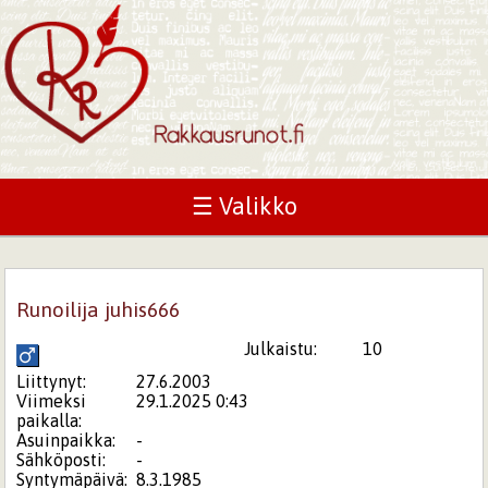
☰ Valikko
Runoilija juhis666
Julkaistu:
10
Liittynyt:
27.6.2003
Viimeksi
29.1.2025 0:43
paikalla:
Asuinpaikka:
-
Sähköposti:
-
Syntymäpäivä:
8.3.1985