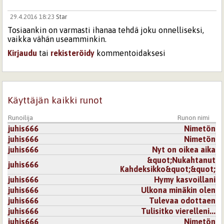
29.4.2016 18:23
Star
Tosiaankin on varmasti ihanaa tehdä joku onnelliseksi,
vaikka vähän useamminkin.
Kirjaudu
tai
rekisteröidy
kommentoidaksesi
Käyttäjän kaikki runot
Runoilija
Runon nimi
juhis666
Nimetön
juhis666
Nimetön
juhis666
Nyt on oikea aika
&quot;Nukahtanut
juhis666
Kahdeksikko&quot;&quot;
juhis666
Hymy kasvoillani
juhis666
Ulkona minäkin olen
juhis666
Tulevaa odottaen
juhis666
Tulisitko vierelleni...
juhis666
Nimetön