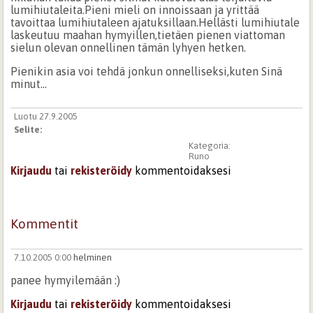
lumihiutaleita.Pieni mieli on innoissaan ja yrittää
tavoittaa lumihiutaleen ajatuksillaan.Hellästi lumihiutale
laskeutuu maahan hymyillen,tietäen pienen viattoman
sielun olevan onnellinen tämän lyhyen hetken.
Pienikin asia voi tehdä jonkun onnelliseksi,kuten Sinä
minut...
Luotu 27.9.2005
Selite:
Kategoria:
Runo
Kirjaudu
tai
rekisteröidy
kommentoidaksesi
Kommentit
7.10.2005 0:00
helminen
panee hymyilemään :)
Kirjaudu
tai
rekisteröidy
kommentoidaksesi