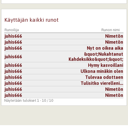
Käyttäjän kaikki runot
Runoilija
Runon nimi
juhis666
Nimetön
juhis666
Nimetön
juhis666
Nyt on oikea aika
&quot;Nukahtanut
juhis666
Kahdeksikko&quot;&quot;
juhis666
Hymy kasvoillani
juhis666
Ulkona minäkin olen
juhis666
Tulevaa odottaen
juhis666
Tulisitko vierelleni...
juhis666
Nimetön
juhis666
Nimetön
Näytetään tulokset 1 - 10 / 10