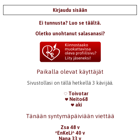
Kirjaudu sisään
Ei tunnusta? Luo se täältä.
Oletko unohtanut salasanasi?
Paikalla olevat käyttäjät
Sivustollasi on tällä hetkellä 3 kävijää.
Toivotar
Neito68
aki
Tänään syntymäpäiviään viettää
Zsa 48 v
^EnKeLi^ 40 v
Nana 33 v