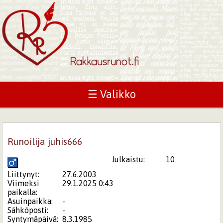
☰ Valikko
Runoilija juhis666
Julkaistu:
10
Liittynyt:
27.6.2003
Viimeksi
29.1.2025 0:43
paikalla:
Asuinpaikka:
-
Sähköposti:
-
Syntymäpäivä:
8.3.1985