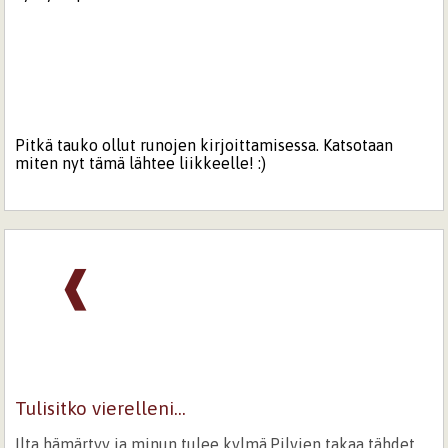
Pitkä tauko ollut runojen kirjoittamisessa. Katsotaan
miten nyt tämä lähtee liikkeelle! :)
❰
Tulisitko vierelleni...
Ilta hämärtyy ja minun tulee kylmä.Pilvien takaa tähdet