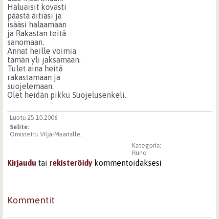
Haluaisit kovasti
päästä äitiäsi ja
isääsi halaamaan
ja Rakastan teitä
sanomaan.
Annat heille voimia
tämän yli jaksamaan.
Tulet aina heitä
rakastamaan ja
suojelemaan.
Olet heidän pikku Suojelusenkeli.
Luotu 25.10.2006
Selite:
Omistettu Vilja-Maarialle.
Kategoria:
Runo
Kirjaudu
tai
rekisteröidy
kommentoidaksesi
Kommentit