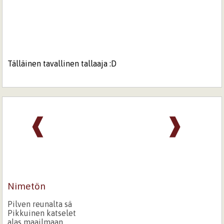
Tälläinen tavallinen tallaaja :D
❰
❱
Nimetön
Pilven reunalta sä
Pikkuinen katselet
alas maailmaan.