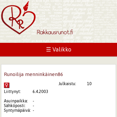
☰ Valikko
Runoilija menninkäinen86
Julkaistu:
10
Liittynyt:
6.4.2003
Asuinpaikka:
-
Sähköposti:
-
Syntymäpäivä:
-