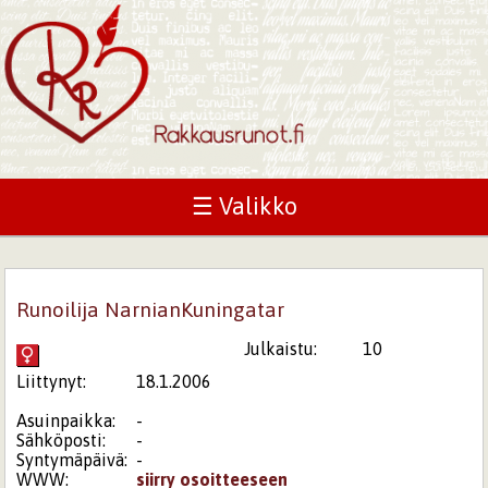
☰ Valikko
Runoilija NarnianKuningatar
Julkaistu:
10
Liittynyt:
18.1.2006
Asuinpaikka:
-
Sähköposti:
-
Syntymäpäivä:
-
WWW:
siirry osoitteeseen