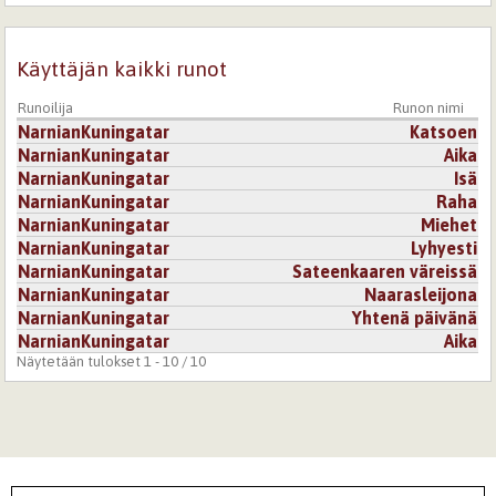
Kirjaudu
tai
rekisteröidy
kommentoidaksesi
Käyttäjän kaikki runot
4.3.2007 0:00
Marle
Hehkuvin värein maalaat yösi, niin aistillista ja hellää.
Runoilija
Runon nimi
Pidin!
NarnianKuningatar
Katsoen
NarnianKuningatar
Aika
Kirjaudu
tai
rekisteröidy
kommentoidaksesi
NarnianKuningatar
Isä
NarnianKuningatar
Raha
1.3.2007 0:00
ninotska
NarnianKuningatar
Miehet
NarnianKuningatar
Lyhyesti
Pehmeän sulavaa, ja mitkä pastellinsävyiset eroottiset
NarnianKuningatar
Sateenkaaren väreissä
raamit on runossa.
NarnianKuningatar
Naarasleijona
Maalaus on tuo koko runon kirjo - selkä kaarella.
NarnianKuningatar
Yhtenä päivänä
NarnianKuningatar
Aika
Kirjaudu
tai
rekisteröidy
kommentoidaksesi
Näytetään tulokset 1 - 10 / 10
2.3.2007 0:00
Mandella
Tässä kyllä värit ja tunteet räiskyvät...aistikkuudessaan
huippuruno!
Kirjaudu
tai
rekisteröidy
kommentoidaksesi