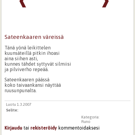
❰
❱
Sateenkaaren väreissä
Tänä yönä leikittelen
kuunsäteillä pitkin ihoasi
aina siihen asti,
kunnes tähdet syttyvät silmiisi
ja pilviverho repeää.
Sateenkaaren päässä
koko taivaankansi näyttää
ruusunpunalta.
Luotu 1.3.2007
Selite:
Kategoria:
Runo
Kirjaudu
tai
rekisteröidy
kommentoidaksesi