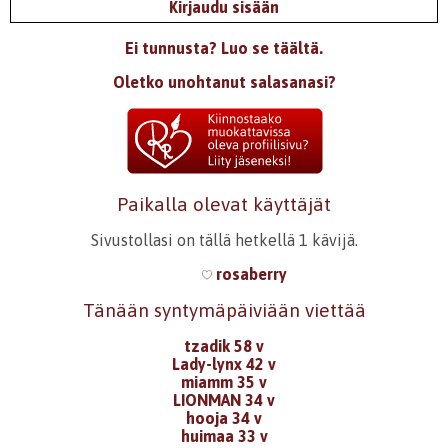
Kirjaudu sisään
12.3.2007 0:00
Kevääsi
Ei tunnusta? Luo se täältä.
Uskomattoman kaunista!
Oletko unohtanut salasanasi?
Kirjaudu
tai
rekisteröidy
kommentoidaksesi
Paikalla olevat käyttäjät
Sivustollasi on tällä hetkellä 1 kävijä.
rosaberry
Tänään syntymäpäiviään viettää
tzadik 58 v
Lady-lynx 42 v
miamm 35 v
LIONMAN 34 v
hooja 34 v
huimaa 33 v