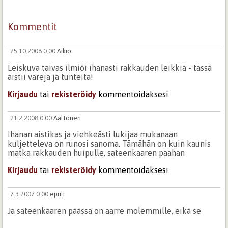
Kommentit
25.10.2008 0:00
Aikio
Leiskuva taivas ilmiöi ihanasti rakkauden leikkiä - tässä
aistii värejä ja tunteita!
Kirjaudu
tai
rekisteröidy
kommentoidaksesi
21.2.2008 0:00
Aaltonen
Ihanan aistikas ja viehkeästi lukijaa mukanaan
kuljetteleva on runosi sanoma. Tämähän on kuin kaunis
matka rakkauden huipulle, sateenkaaren päähän
Kirjaudu
tai
rekisteröidy
kommentoidaksesi
7.3.2007 0:00
epuli
Ja sateenkaaren päässä on aarre molemmille, eikä se
olekaan utopiaa, niinkuin saduissa.