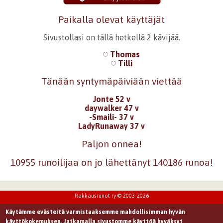
Paikalla olevat käyttäjät
Sivustollasi on tällä hetkellä 2 kävijää.
Thomas
Tilli
Tänään syntymäpäiviään viettää
Jonte 52 v
daywalker 47 v
-Smaili- 37 v
LadyRunaway 37 v
Paljon onnea!
10955 runoilijaa on jo lähettänyt 140186 runoa!
Rakkausrunot ry © 2003-2026
Käytämme evästeitä varmistaaksemme mahdollisimman hyvän
käyttökokemuksen. Jatkamalla sivustomme käyttöä hyväksyt