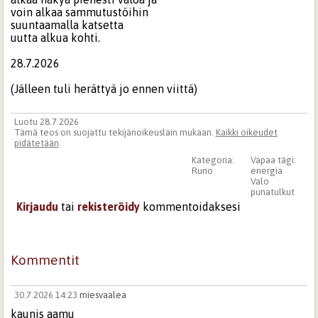
voin alkaa sammutustöihin
suuntaamalla katsetta
uutta alkua kohti.
28.7.2026
(Jälleen tuli herättyä jo ennen viittä)
Luotu 28.7.2026
Tämä teos on suojattu tekijänoikeuslain mukaan.
Kaikki oikeudet
pidätetään
.
Kategoria:
Vapaa tägi:
Runo
energia
Valo
punatulkut
Kirjaudu
tai
rekisteröidy
kommentoidaksesi
Kommentit
30.7.2026 14:23
miesvaalea
kaunis aamu