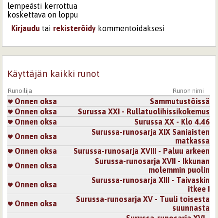
lempeästi kerrottua
koskettava on loppu
Kirjaudu
tai
rekisteröidy
kommentoidaksesi
Käyttäjän kaikki runot
Runoilija
Runon nimi
Onnen oksa
Sammutustöissä
Onnen oksa
Surussa XXI - Rullatuolihissikokemus
Onnen oksa
Surussa XX - Klo 4.46
Surussa-runosarja XIX Saniaisten
Onnen oksa
matkassa
Onnen oksa
Surussa-runosarja XVIII - Paluu arkeen
Surussa-runosarja XVII - Ikkunan
Onnen oksa
molemmin puolin
Surussa-runosarja XIII - Taivaskin
Onnen oksa
itkee I
Surussa-runosarja XV - Tuuli toisesta
Onnen oksa
suunnasta