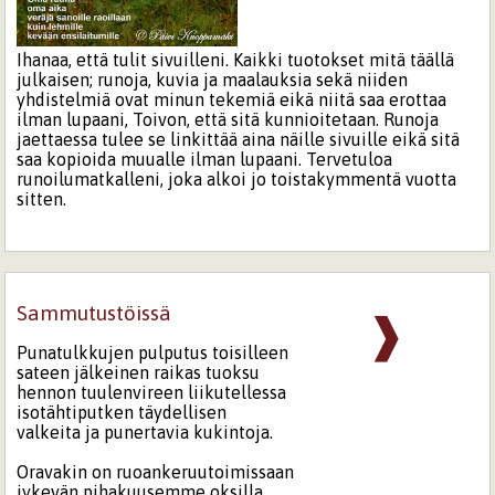
Ihanaa, että tulit sivuilleni. Kaikki tuotokset mitä täällä
julkaisen; runoja, kuvia ja maalauksia sekä niiden
yhdistelmiä ovat minun tekemiä eikä niitä saa erottaa
ilman lupaani, Toivon, että sitä kunnioitetaan. Runoja
jaettaessa tulee se linkittää aina näille sivuille eikä sitä
saa kopioida muualle ilman lupaani. Tervetuloa
runoilumatkalleni, joka alkoi jo toistakymmentä vuotta
sitten.
Sammutustöissä
❱
Punatulkkujen pulputus toisilleen
sateen jälkeinen raikas tuoksu
hennon tuulenvireen liikutellessa
isotähtiputken täydellisen
valkeita ja punertavia kukintoja.
Oravakin on ruoankeruutoimissaan
jykevän pihakuusemme oksilla.