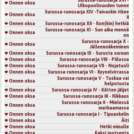
Surussa-runosarja XVI -
Onnen oksa
Ulkopuolisuuden tunne
Surussa-runosarja XIV -Taivaskin itkee
Onnen oksa
II
Onnen oksa
Surussa-runosarja XII - Ilon(kin) hetkiä
Surussa-runosarja XI - Sun aika mennä
Onnen oksa
on
Surussa-runosarja X -
Onnen oksa
Jälleennäkeminen
Onnen oksa
Surussa-runosarja IX - Surusta suruun
Onnen oksa
Surussa-runosarja VIII - Piilossa
Onnen oksa
Surussa-runosarja VII - Nojatuoli
Onnen oksa
Surussa-runosarja VI - Kyynelvirrassa
Surussa-runosarja V - Tuskaa vai
Onnen oksa
helpotusta
Onnen oksa
Surussa-runosarja IV - Kätten jäljet
Onnen oksa
Surussa-runosarja III - Rikkaus
Surussa-runosarja II - Mielessä
Onnen oksa
matkaamassa
Onnen oksa
Surussa-runosarja I - Tipuaskelin
Onnen oksa
Äiti
Onnen oksa
Hetki minulle
Onnen oksa
Kaksi joutsenta