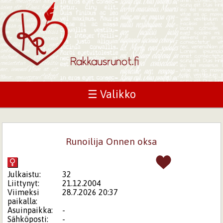
☰ Valikko
Runoilija Onnen oksa
Julkaistu:
32
Liittynyt:
21.12.2004
Viimeksi
28.7.2026 20:37
paikalla:
Asuinpaikka:
-
Sähköposti:
-