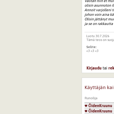
Välitän niin et mu
olisin asunnoton 
Annoit varjolleni
johon voin aina kä
Olisin jättänyt m
ja se on rakkautta
Luotu 30.7.2026
Tämä teos on suoja
Selite:
<3 <3 <3
Kirjaudu
tai
re
Käyttäjän kai
Runoilija
ÖidenKruunu
ÖidenKruunu