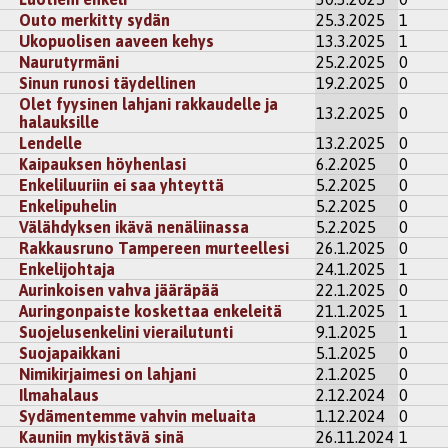
Outo merkitty sydän
25.3.2025
1
Ukopuolisen aaveen kehys
13.3.2025
1
Naurutyrmäni
25.2.2025
0
Sinun runosi täydellinen
19.2.2025
0
Olet fyysinen lahjani rakkaudelle ja
13.2.2025
0
halauksille
Lendelle
13.2.2025
0
Kaipauksen höyhenlasi
6.2.2025
0
Enkeliluuriin ei saa yhteyttä
5.2.2025
0
Enkelipuhelin
5.2.2025
0
Välähdyksen ikävä nenäliinassa
5.2.2025
0
Rakkausruno Tampereen murteellesi
26.1.2025
0
Enkelijohtaja
24.1.2025
1
Aurinkoisen vahva jääräpää
22.1.2025
0
Auringonpaiste koskettaa enkeleitä
21.1.2025
1
Suojelusenkelini vierailutunti
9.1.2025
1
Suojapaikkani
5.1.2025
0
Nimikirjaimesi on lahjani
2.1.2025
0
Ilmahalaus
2.12.2024
0
Sydämentemme vahvin meluaita
1.12.2024
0
Kauniin mykistävä sinä
26.11.2024
1