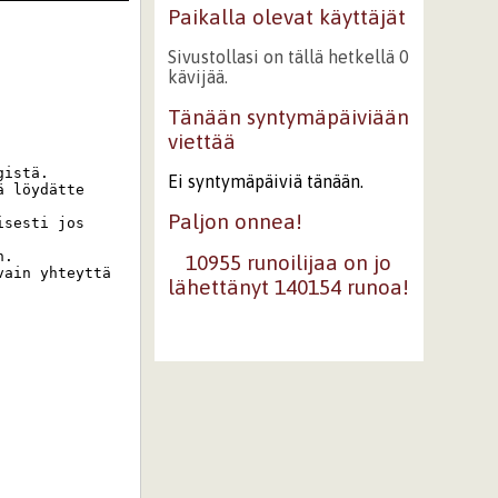
Paikalla olevat käyttäjät
Sivustollasi on tällä hetkellä 0
kävijää.
Tänään syntymäpäiviään
viettää
istä. 

Ei syntymäpäiviä tänään.
 löydätte 
Paljon onnea!
sesti jos 
. 

10955 runoilijaa on jo
ain yhteyttä 
lähettänyt 140154 runoa!