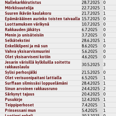
Nallekarkkirutistus
28.7.2025
0
Mörkösuutelija
22.7.2025
1
Suuren ikävän kaulakoru
21.7.2025
1
Epämärääinen aurinko toisten taivaalla
15.7.2025
0
Luottamuksen värikynä
10.7.2025
0
Rakkauden jäkätys
6.7.2025
0
Menin jo unisäteisiin
3.7.2025
0
Selkätekstini
28.6.2025
1
Enkelikilpeni ja mä sun
8.6.2025
0
Vahva yksisarvismuurini
5.6.2025
0
Olet yksisarviseni kotiin
4.6.2025
0
Jesarin värisillä kylkiluilla soitettu
30.5.2025
3
rakkauslaulu
Sylisi perhosjälki
21.5.2025
0
Olet verisuonipaitani lattialla
6.5.2025
1
Surffaan silmissäsi loppuelämäni
28.4.2025
1
Sinun arvoinen rakkausruno
24.4.2025
2
Särkynyt tajuus
20.4.2025
0
Pusukirje
12.4.2025
1
Teippiperhoset
7.4.2025
1
Prinsessani mun
5.4.2025
1
Luotieni enkeli
30.3.2025
0