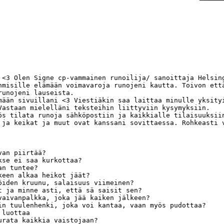
 <3 Olen Signe cp-vammainen runoilija/ sanoittaja Helsing
hmisille elämään voimavaroja runojeni kautta. Toivon että
runojeni lauseista. 

mään sivuillani <3 Viestiäkin saa laittaa minulle yksityi
Vastaan mielelläni teksteihin liittyviin kysymyksiin.

ös tilata runoja sähköpostiin ja kaikkialle tilaisuuksiin
 ja keikat ja muut ovat kanssani sovittaessa. Rohkeasti v
an piirtää?

kse ei saa kurkottaa?

n tuntee?

keen alkaa heikot jäät?

öiden kruunu, salaisuus viimeinen?

t ja minne asti, että sä saisit sen?

vaivanpalkka, joka jää kaiken jälkeen?

in tuulenhenki, joka voi kantaa, vaan myös pudottaa?

luottaa

urata kaikkia vaistojaan?
