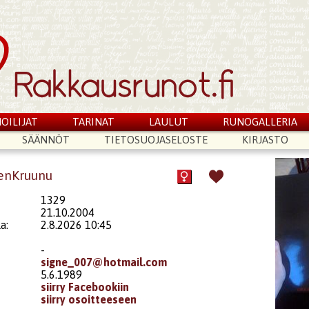
OILIJAT
TARINAT
LAULUT
RUNOGALLERIA
SÄÄNNÖT
TIETOSUOJASELOSTE
KIRJASTO
denKruunu
1329
21.10.2004
a:
2.8.2026 10:45
-
signe_007@hotmail.com
5.6.1989
siirry Facebookiin
siirry osoitteeseen