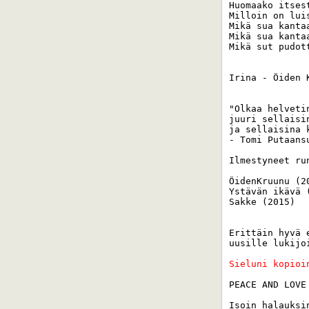
Huomaako itsest
Milloin on lui
Mikä sua kantaa
Mikä sua kantaa
Mikä sut pudott
Irina - Öiden K
"Olkaa helveti
juuri sellaisi
ja sellaisina 
- Tomi Putaansu
Ilmestyneet run
ÖidenKruunu (20
Ystävän ikävä (
Sakke (2015) 

Erittäin hyvä 
uusille lukijo
Sieluni kopioi
PEACE AND LOVE 
Isoin halauksin