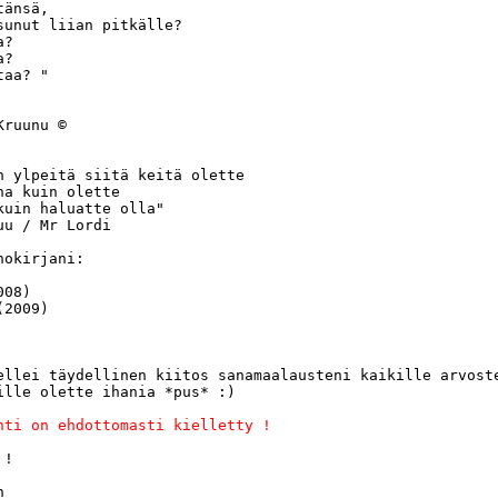
änsä,

sunut liian pitkälle?

?

?

aa? "

ruunu ©

n ylpeitä siitä keitä olette 

na kuin olette 

kuin haluatte olla"

u / Mr Lordi

okirjani:

08)

2009)

ellei täydellinen kiitos sanamaalausteni kaikille arvoste
ille olette ihania *pus* :)

nti on ehdottomasti kielletty ! 
!

 
