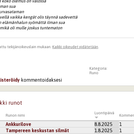
n koko olemus on valossa
ilman sua
 turvasataman
vellä vaikka kengät olis täynnä sadevettä
un elämänhalun syömättä ilman sua
 mikä oli mulle joskus tuntematon
ttu tekijänoikeuslain mukaan.
Kaikki oikeudet pidätetään
.
Kategoria:
Runo
kisteröidy
kommentoidaksesi
kki runot
Luontipäivä
Runon nimi
Kommen
Ankkurilove
8.8.2025
1
Tampereen keskustan silmät
1.8.2025
1