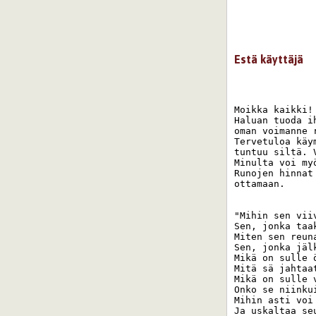
Estä käyttäjä
Moikka kaikki!
Haluan tuoda i
oman voimanne 
Tervetuloa käy
tuntuu siltä. 
Minulta voi my
Runojen hinnat
ottamaan. 

"Mihin sen viiv
Sen, jonka taa
Miten sen reuna
Sen, jonka jäl
Mikä on sulle 
Mitä sä jahtaa
Mikä on sulle 
Onko se niinku
Mihin asti voi 
Ja uskaltaa se