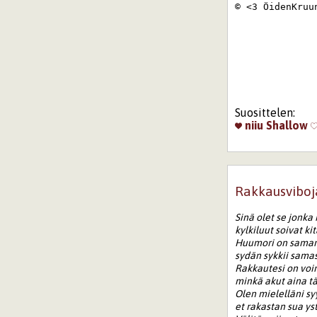
© <3 ÖidenKruun
Suosittelen:
niiu
Shallow
Rakkausviboj
Sinä olet se jonka
kylkiluut soivat ki
Huumori on samanl
sydän sykkii sama
Rakkautesi on vo
minkä akut aina tä
Olen mielelläni sy
et rakastan sua ys