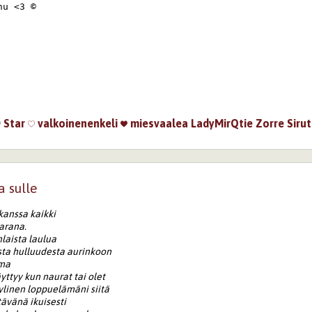
u <3 ©

Star
valkoinenenkeli
miesvaalea
LadyMirQtie
Zorre
Sirut
a sulle
 kanssa kaikki
tarana.
aista laulua
sta hulluudesta aurinkoon
ima
yttyy kun naurat tai olet
ylinen loppuelämäni siitä
tävänä ikuisesti