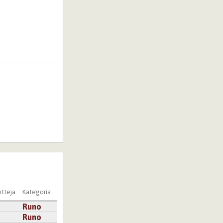
tteja
Kategoria
Runo
Runo