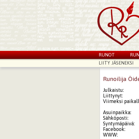
RUNOT
RUN
LIITY JÄSENEKSI
Runoilija Öi
Julkaistu:
Liittynyt:
Viimeksi paikall
Asuinpaikka:
Sähköposti:
Syntymäpäivä:
Facebook:
WWW: