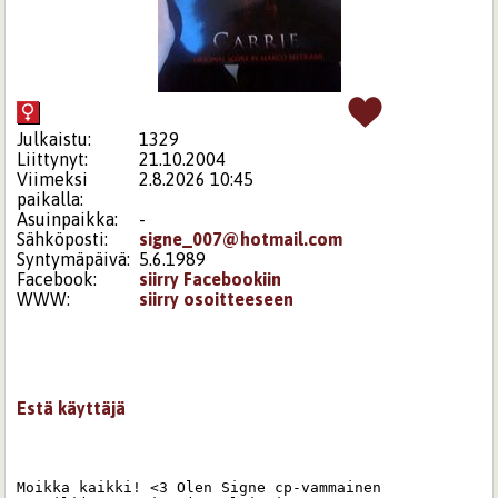
Julkaistu:
1329
Liittynyt:
21.10.2004
Viimeksi
2.8.2026 10:45
paikalla:
Asuinpaikka:
-
Sähköposti:
signe_007@hotmail.com
Syntymäpäivä:
5.6.1989
Facebook:
siirry Facebookiin
WWW:
siirry osoitteeseen
Estä käyttäjä
Moikka kaikki! <3 Olen Signe cp-vammainen 