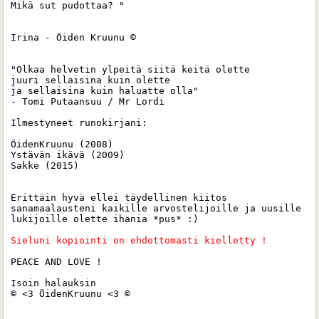
Mikä sut pudottaa? "

Irina - Öiden Kruunu ©

"Olkaa helvetin ylpeitä siitä keitä olette 

juuri sellaisina kuin olette 

ja sellaisina kuin haluatte olla"

- Tomi Putaansuu / Mr Lordi

Ilmestyneet runokirjani:

ÖidenKruunu (2008)

Ystävän ikävä (2009)

Sakke (2015) 

Erittäin hyvä ellei täydellinen kiitos 
sanamaalausteni kaikille arvostelijoille ja uusille 
lukijoille olette ihania *pus* :)

Sieluni kopiointi on ehdottomasti kielletty ! 
PEACE AND LOVE !

Isoin halauksin 

© <3 ÖidenKruunu <3 ©
