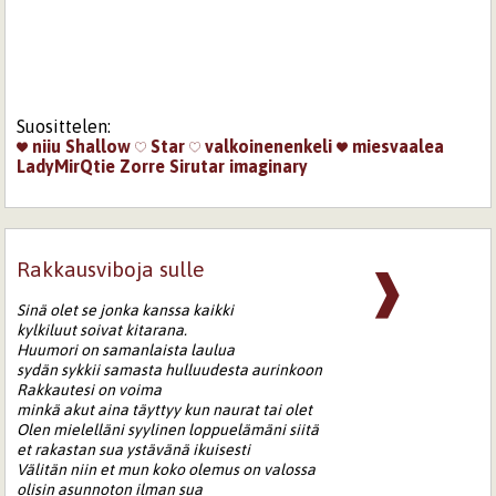
Suosittelen:
niiu
Shallow
Star
valkoinenenkeli
miesvaalea
LadyMirQtie
Zorre
Sirutar
imaginary
Rakkausviboja sulle
❱
Sinä olet se jonka kanssa kaikki
kylkiluut soivat kitarana.
Huumori on samanlaista laulua
sydän sykkii samasta hulluudesta aurinkoon
Rakkautesi on voima
minkä akut aina täyttyy kun naurat tai olet
Olen mielelläni syylinen loppuelämäni siitä
et rakastan sua ystävänä ikuisesti
Välitän niin et mun koko olemus on valossa
olisin asunnoton ilman sua