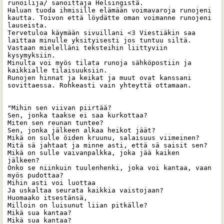
runoilija/ sanoittaja Helsingistä. 

Haluan tuoda ihmisille elämään voimavaroja runojeni 
kautta. Toivon että löydätte oman voimanne runojeni 
lauseista. 

Tervetuloa käymään sivuillani <3 Viestiäkin saa 
laittaa minulle yksityisesti jos tuntuu siltä. 
Vastaan mielelläni teksteihin liittyviin 
kysymyksiin.

Minulta voi myös tilata runoja sähköpostiin ja 
kaikkialle tilaisuuksiin. 

Runojen hinnat ja keikat ja muut ovat kanssani 
sovittaessa. Rohkeasti vain yhteyttä ottamaan. 

"Mihin sen viivan piirtää?

Sen, jonka taakse ei saa kurkottaa?

Miten sen reunan tuntee?

Sen, jonka jälkeen alkaa heikot jäät?

Mikä on sulle öiden kruunu, salaisuus viimeinen?

Mitä sä jahtaat ja minne asti, että sä saisit sen?

Mikä on sulle vaivanpalkka, joka jää kaiken 
jälkeen?

Onko se niinkuin tuulenhenki, joka voi kantaa, vaan 
myös pudottaa?

Mihin asti voi luottaa

Ja uskaltaa seurata kaikkia vaistojaan?

Huomaako itsestänsä,

Milloin on luisunut liian pitkälle?

Mikä sua kantaa?

Mikä sua kantaa?
