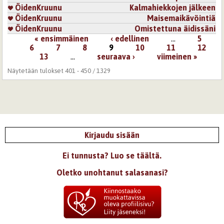
ÖidenKruunu
Kalmahiekkojen jälkeen
ÖidenKruunu
Maisemaikävöintiä
ÖidenKruunu
Omistettuna äidissäni
« ensimmäinen
‹ edellinen
…
5
Sivut
6
7
8
9
10
11
12
13
…
seuraava ›
viimeinen »
Näytetään tulokset 401 - 450 / 1329
Kirjaudu sisään
Ei tunnusta? Luo se täältä.
Oletko unohtanut salasanasi?