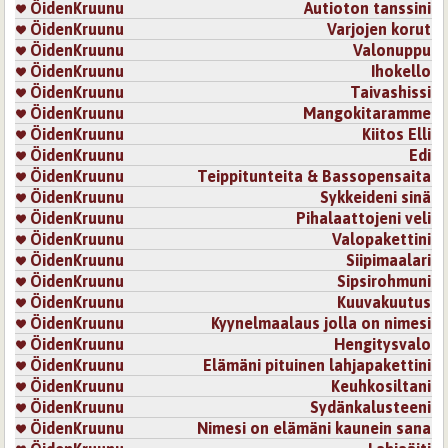
ÖidenKruunu
Autioton tanssini
ÖidenKruunu
Varjojen korut
ÖidenKruunu
Valonuppu
ÖidenKruunu
Ihokello
ÖidenKruunu
Taivashissi
ÖidenKruunu
Mangokitaramme
ÖidenKruunu
Kiitos Elli
ÖidenKruunu
Edi
ÖidenKruunu
Teippitunteita & Bassopensaita
ÖidenKruunu
Sykkeideni sinä
ÖidenKruunu
Pihalaattojeni veli
ÖidenKruunu
Valopakettini
ÖidenKruunu
Siipimaalari
ÖidenKruunu
Sipsirohmuni
ÖidenKruunu
Kuuvakuutus
ÖidenKruunu
Kyynelmaalaus jolla on nimesi
ÖidenKruunu
Hengitysvalo
ÖidenKruunu
Elämäni pituinen lahjapakettini
ÖidenKruunu
Keuhkosiltani
ÖidenKruunu
Sydänkalusteeni
ÖidenKruunu
Nimesi on elämäni kaunein sana