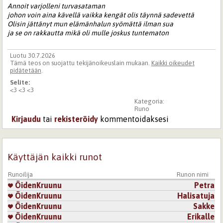
Annoit varjolleni turvasataman
johon voin aina kävellä vaikka kengät olis täynnä sadevettä
Olisin jättänyt mun elämänhalun syömättä ilman sua
ja se on rakkautta mikä oli mulle joskus tuntematon
Luotu 30.7.2026
Tämä teos on suojattu tekijänoikeuslain mukaan.
Kaikki oikeudet
pidätetään
.
Selite:
<3 <3 <3
Kategoria:
Runo
Kirjaudu
tai
rekisteröidy
kommentoidaksesi
Käyttäjän kaikki runot
Runoilija
Runon nimi
ÖidenKruunu
Petra
ÖidenKruunu
Halisatuja
ÖidenKruunu
Sakke
ÖidenKruunu
Erikalle