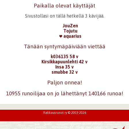
Paikalla olevat käyttäjät
Sivustollasi on tällä hetkellä 3 kävijää.
JouZen
Tojutu
aquarius
Tänään syntymäpäiviään viettää
k036135 58 v
Kirsikkapuunlehti 42 v
Insa 35 v
smubbe 32 v
Paljon onnea!
10955 runoilijaa on jo lähettänyt 140166 runoa!
Rakkausrunot ry © 2003-2026