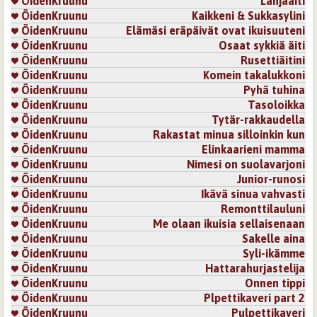
ÖidenKruunu
Lahjaäiti
ÖidenKruunu
Kaikkeni & Sukkasylini
ÖidenKruunu
Elämäsi eräpäivät ovat ikuisuuteni
ÖidenKruunu
Osaat sykkiä äiti
ÖidenKruunu
Rusettiäitini
ÖidenKruunu
Komein takalukkoni
ÖidenKruunu
Pyhä tuhina
ÖidenKruunu
Tasoloikka
ÖidenKruunu
Tytär-rakkaudella
ÖidenKruunu
Rakastat minua silloinkin kun
ÖidenKruunu
Elinkaarieni mamma
ÖidenKruunu
Nimesi on suolavarjoni
ÖidenKruunu
Junior-runosi
ÖidenKruunu
Ikävä sinua vahvasti
ÖidenKruunu
Remonttilauluni
ÖidenKruunu
Me olaan ikuisia sellaisenaan
ÖidenKruunu
Sakelle aina
ÖidenKruunu
Syli-ikämme
ÖidenKruunu
Hattarahurjastelija
ÖidenKruunu
Onnen tippi
ÖidenKruunu
Plpettikaveri part 2
ÖidenKruunu
Pulpettikaveri