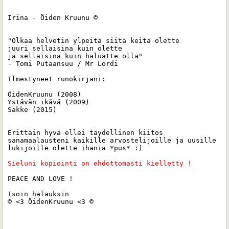
Irina - Öiden Kruunu ©

"Olkaa helvetin ylpeitä siitä keitä olette 

juuri sellaisina kuin olette 

ja sellaisina kuin haluatte olla"

- Tomi Putaansuu / Mr Lordi

Ilmestyneet runokirjani:

ÖidenKruunu (2008)

Ystävän ikävä (2009)

Sakke (2015) 

Erittäin hyvä ellei täydellinen kiitos 
sanamaalausteni kaikille arvostelijoille ja uusille 
lukijoille olette ihania *pus* :)

Sieluni kopiointi on ehdottomasti kielletty ! 
PEACE AND LOVE !

Isoin halauksin 

© <3 ÖidenKruunu <3 ©
