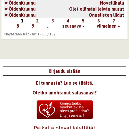
ÖidenKruunu
Novellihalu
ÖidenKruunu
Olet elämäni leivän murut
ÖidenKruunu
Onnelisten liidut
1
2
3
4
5
6
7
Sivut
8
9
…
seuraava ›
viimeinen »
Näytetään tulokset 1 - 50 / 1329
Kirjaudu sisään
Ei tunnusta? Luo se täältä.
Oletko unohtanut salasanasi?
Paikalla olevat käyttäjät