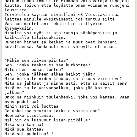
Haluan tuoda ihmisille elämään voimavaroja runojeni 
kautta. Toivon että löydätte oman voimanne runojeni 
lauseista. 

Tervetuloa käymään sivuillani <3 Viestiäkin saa 
laittaa minulle yksityisesti jos tuntuu siltä. 
Vastaan mielelläni teksteihin liittyviin 
kysymyksiin.

Minulta voi myös tilata runoja sähköpostiin ja 
kaikkialle tilaisuuksiin. 

Runojen hinnat ja keikat ja muut ovat kanssani 
sovittaessa. Rohkeasti vain yhteyttä ottamaan. 

"Mihin sen viivan piirtää?

Sen, jonka taakse ei saa kurkottaa?

Miten sen reunan tuntee?

Sen, jonka jälkeen alkaa heikot jäät?

Mikä on sulle öiden kruunu, salaisuus viimeinen?

Mitä sä jahtaat ja minne asti, että sä saisit sen?

Mikä on sulle vaivanpalkka, joka jää kaiken 
jälkeen?

Onko se niinkuin tuulenhenki, joka voi kantaa, vaan 
myös pudottaa?

Mihin asti voi luottaa

Ja uskaltaa seurata kaikkia vaistojaan?

Huomaako itsestänsä,

Milloin on luisunut liian pitkälle?

Mikä sua kantaa?

Mikä sua kantaa?

Mikä sut pudottaa? "
