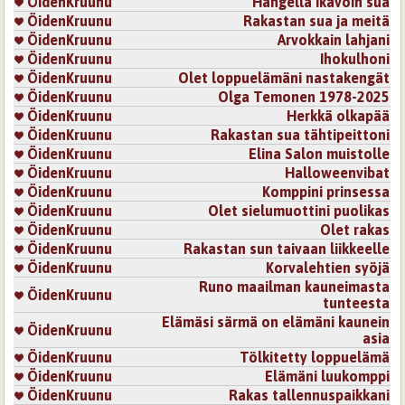
ÖidenKruunu
Hangella ikävöin sua
ÖidenKruunu
Rakastan sua ja meitä
ÖidenKruunu
Arvokkain lahjani
ÖidenKruunu
Ihokulhoni
ÖidenKruunu
Olet loppuelämäni nastakengät
ÖidenKruunu
Olga Temonen 1978-2025
ÖidenKruunu
Herkkä olkapää
ÖidenKruunu
Rakastan sua tähtipeittoni
ÖidenKruunu
Elina Salon muistolle
ÖidenKruunu
Halloweenvibat
ÖidenKruunu
Komppini prinsessa
ÖidenKruunu
Olet sielumuottini puolikas
ÖidenKruunu
Olet rakas
ÖidenKruunu
Rakastan sun taivaan liikkeelle
ÖidenKruunu
Korvalehtien syöjä
Runo maailman kauneimasta
ÖidenKruunu
tunteesta
Elämäsi särmä on elämäni kaunein
ÖidenKruunu
asia
ÖidenKruunu
Tölkitetty loppuelämä
ÖidenKruunu
Elämäni luukomppi
ÖidenKruunu
Rakas tallennuspaikkani