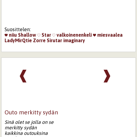
Suosittelen:
niiu
Shallow
Star
valkoinenenkeli
miesvaalea
LadyMirQtie
Zorre
Sirutar
imaginary
❰
❱
Outo merkitty sydän
Sinä olet se jolla on se
merkitty sydän
kaikkina outouksina