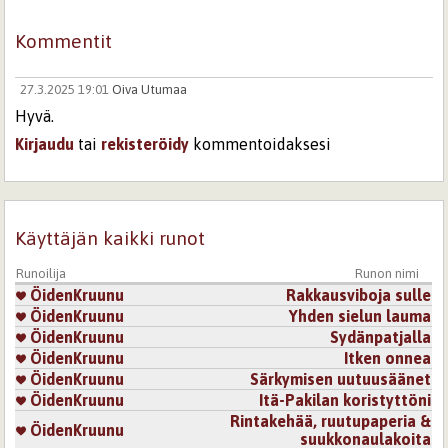
Kommentit
27.3.2025 19:01
Oiva Utumaa
Hyvä.
Kirjaudu
tai
rekisteröidy
kommentoidaksesi
Sivut
Käyttäjän kaikki runot
Runoilija
Runon nimi
ÖidenKruunu
Rakkausviboja sulle
ÖidenKruunu
Yhden sielun lauma
ÖidenKruunu
Sydänpatjalla
ÖidenKruunu
Itken onnea
ÖidenKruunu
Särkymisen uutuusäänet
ÖidenKruunu
Itä-Pakilan koristyttöni
Rintakehää, ruutupaperia &
ÖidenKruunu
suukkonaulakoita