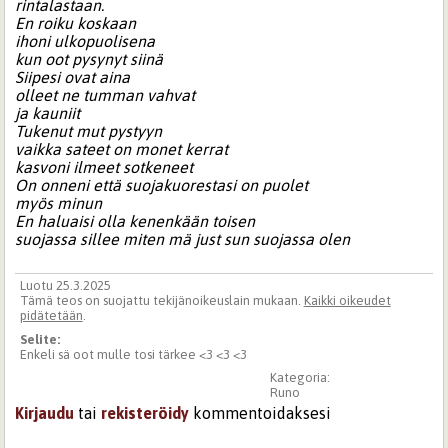
rintalastaan.
En roiku koskaan
ihoni ulkopuolisena
kun oot pysynyt siinä
Siipesi ovat aina
olleet ne tumman vahvat
ja kauniit
Tukenut mut pystyyn
vaikka sateet on monet kerrat
kasvoni ilmeet sotkeneet
On onneni että suojakuorestasi on puolet
myös minun
En haluaisi olla kenenkään toisen
suojassa sillee miten mä just sun suojassa olen
Luotu 25.3.2025
Tämä teos on suojattu tekijänoikeuslain mukaan.
Kaikki oikeudet
pidätetään
.
Selite:
Enkeli sä oot mulle tosi tärkee <3 <3 <3
Kategoria:
Runo
Kirjaudu
tai
rekisteröidy
kommentoidaksesi