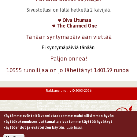
Sivustollasi on tällä hetkellä 2 kävijää.
Oiva Utumaa
The Charmed One
Tänään syntymäpäiviään viettää
Ei syntymäpäiviä tänään.
Paljon onnea!
10955 runoilijaa on jo lähettänyt 140159 runoa!
Rakkausrunot ry © 2003-2026
Käytämme evästeitä varmistaaksemme mahdollisimman hyvän
käyttökokemuksen. Jatkamalla sivustomme käyttöä hyväksyt
Lue lisää
käyttöehdot ja evästeiden käytön.