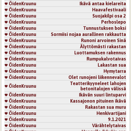
ÖidenKruunu
Ikävä antaa kielareita
ÖidenKruunu
Haavafestivaali
ÖidenKruunu
Suojakilpi osa 2
ÖidenKruunu
Perhoslepo
ÖidenKruunu
Tunnustuksen boksi
ÖidenKruunu
Sormiisi nojaa aurallinen rakkautta
ÖidenKruunu
Runoni arvoinen Sinä
ÖidenKruunu
Älyttömästi rakastan
ÖidenKruunu
Luottamuksen rakennus
ÖidenKruunu
Rumpukalvotaivas
ÖidenKruunu
Lakastan sua
ÖidenKruunu
Hymytarra
ÖidenKruunu
Olet runojeni liikennevalot
Teatterikyyneleet lahojen
ÖidenKruunu
betonitalojen välissä
ÖidenKruunu
Ikävän suuri lintuparvi
ÖidenKruunu
Kassajonon pituinen ikävä
ÖidenKruunu
Rakastan sua muru
ÖidenKruunu
Henkivartijani
ÖidenKruunu
9.1.2021
ÖidenKruunu
Värähtelytaivas