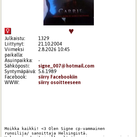
♥
Julkaistu:
1329
Liittynyt:
21.10.2004
Viimeksi
2.8.2026 10:45
paikalla:
Asuinpaikka:
-
Sähköposti:
signe_007@hotmail.com
Syntymäpäivä:
5.6.1989
Facebook:
siirry Facebookiin
WWW:
siirry osoitteeseen
Moikka kaikki! <3 Olen Signe cp-vammainen 
runoilija/ sanoittaja Helsingistä. 
