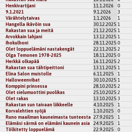
Henkivartijani
11.1.2026
0
9.1.2021
9.1.2026
3
Värähtelytaivas
1.1.2026
1
Hangella ikävöin sua
30.12.2025
1
Rakastan sua ja meitä
21.12.2025
1
Arvokkain lahjani
13.12.2025
1
Ihokulhoni
28.11.2025
0
Olet loppuelämäni nastakengät
22.11.2025
2
Olga Temonen 1978-2025
18.11.2025
0
Herkkä olkapää
16.11.2025
2
Rakastan sua tähtipeittoni
13.11.2025
1
Elina Salon muistolle
6.11.2025
1
Halloweenvibat
30.10.2025
1
Komppini prinsessa
28.10.2025
2
Olet sielumuottini puolikas
25.10.2025
2
Olet rakas
13.10.2025
3
Rakastan sun taivaan liikkeelle
4.10.2025
1
Korvalehtien syöjä
1.10.2025
0
Runo maailman kauneimasta tunteesta
27.9.2025
1
Elämäsi särmä on elämäni kaunein asia
24.9.2025
1
Tölkitetty loppuelämä
22.9.2025
0