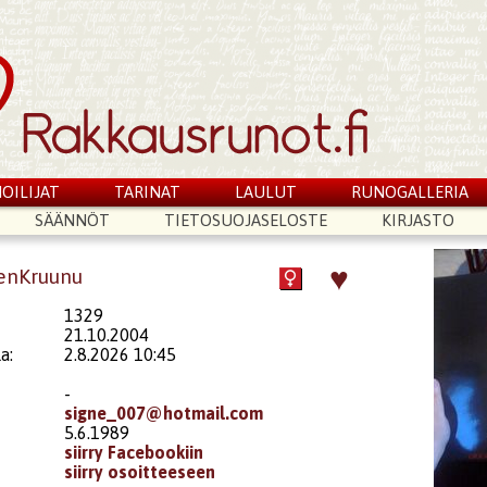
OILIJAT
TARINAT
LAULUT
RUNOGALLERIA
SÄÄNNÖT
TIETOSUOJASELOSTE
KIRJASTO
♥
denKruunu
1329
21.10.2004
a:
2.8.2026 10:45
-
signe_007@hotmail.com
5.6.1989
siirry Facebookiin
siirry osoitteeseen