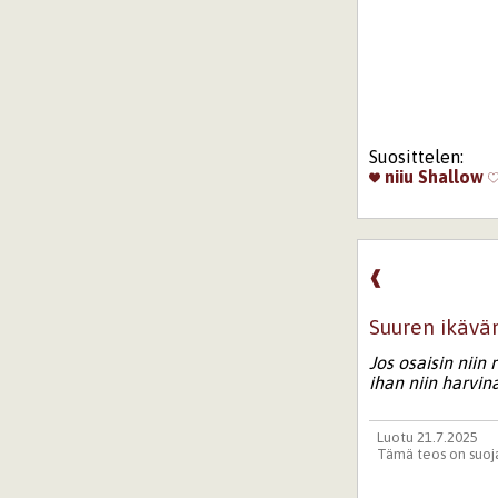
Suosittelen:
niiu
Shallow
❰
Suuren ikävä
Jos osaisin niin
ihan niin harvin
Luotu 21.7.2025
Tämä teos on suoja