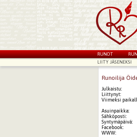
RUNOT
RUN
LIITY JÄSENEKSI
Runoilija Öi
Julkaistu:
Liittynyt:
Viimeksi paikall
Asuinpaikka:
Sähköposti:
Syntymäpäivä:
Facebook:
WWW: