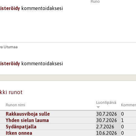
Runo
kisteröidy
kommentoidaksesi
va Utumaa
kisteröidy
kommentoidaksesi
kki runot
Luontipäivä
Runon nimi
Kommen
Rakkausviboja sulle
30.7.2026
0
Yhden sielun lauma
30.7.2026
1
Sydänpatjalla
2.7.2026
0
Itken onnea
10.6.2026
0