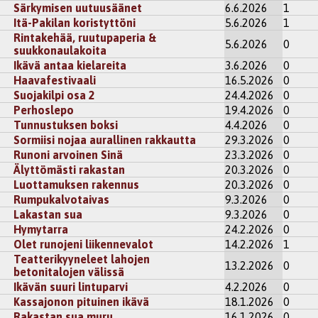
Särkymisen uutuusäänet
6.6.2026
1
Itä-Pakilan koristyttöni
5.6.2026
1
Rintakehää, ruutupaperia &
5.6.2026
0
suukkonaulakoita
Ikävä antaa kielareita
3.6.2026
0
Haavafestivaali
16.5.2026
0
Suojakilpi osa 2
24.4.2026
0
Perhoslepo
19.4.2026
0
Tunnustuksen boksi
4.4.2026
0
Sormiisi nojaa aurallinen rakkautta
29.3.2026
0
Runoni arvoinen Sinä
23.3.2026
0
Älyttömästi rakastan
20.3.2026
0
Luottamuksen rakennus
20.3.2026
0
Rumpukalvotaivas
9.3.2026
0
Lakastan sua
9.3.2026
0
Hymytarra
24.2.2026
0
Olet runojeni liikennevalot
14.2.2026
1
Teatterikyyneleet lahojen
13.2.2026
0
betonitalojen välissä
Ikävän suuri lintuparvi
4.2.2026
0
Kassajonon pituinen ikävä
18.1.2026
0
Rakastan sua muru
16.1.2026
0