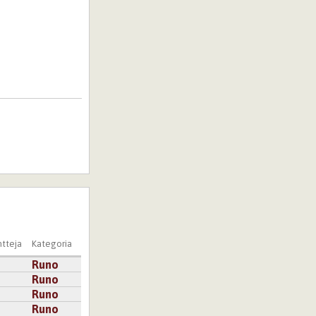
tteja
Kategoria
Runo
Runo
Runo
Runo