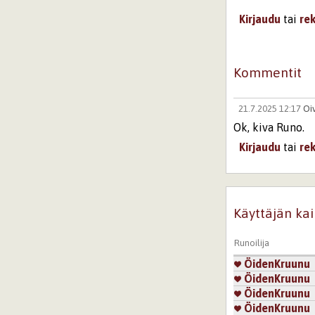
Kirjaudu
tai
re
Kommentit
21.7.2025 12:17
Oi
Ok, kiva Runo.
Kirjaudu
tai
re
Sivut
Käyttäjän kai
Runoilija
ÖidenKruunu
ÖidenKruunu
ÖidenKruunu
ÖidenKruunu