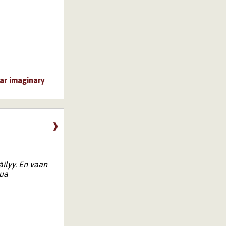
ar
imaginary
❱
äilyy. En vaan
sua