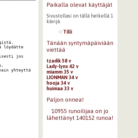
Paikalla olevat käyttäjät
Sivustollasi on tällä hetkellä 1
kävijä.
Tilli
Tänään syntymäpäiviään
istä. 

 löydätte 
viettää
sesti jos 
tzadik 58 v
. 

Lady-lynx 42 v
ain yhteyttä 
miamm 35 v
LIONMAN 34 v
hooja 34 v
huimaa 33 v
Paljon onnea!
10955 runoilijaa on jo
lähettänyt 140152 runoa!