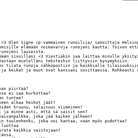
 <3 Olen Signe cp-vammainen runoilija/ sanoittaja Helsing
hmisille elämään voimavaroja runojeni kautta. Toivon että
runojeni lauseista. 

mään sivuillani <3 Viestiäkin saa laittaa minulle yksityi
Vastaan mielelläni teksteihin liittyviin kysymyksiin.

ös tilata runoja sähköpostiin ja kaikkialle tilaisuuksiin
 ja keikat ja muut ovat kanssani sovittaessa. Rohkeasti v
an piirtää?

kse ei saa kurkottaa?

n tuntee?

keen alkaa heikot jäät?

öiden kruunu, salaisuus viimeinen?

t ja minne asti, että sä saisit sen?

vaivanpalkka, joka jää kaiken jälkeen?

in tuulenhenki, joka voi kantaa, vaan myös pudottaa?

luottaa

urata kaikkia vaistojaan?

änsä,
