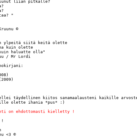
sunut liian pitkälle?

?

?

aa? "

ruunu ©

n ylpeitä siitä keitä olette 

na kuin olette 

kuin haluatte olla"

u / Mr Lordi

okirjani:

08)

2009)

ellei täydellinen kiitos sanamaalausteni kaikille arvoste
ille olette ihania *pus* :)

nti on ehdottomasti kielletty ! 
!

 

u <3 ©
