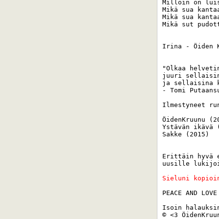
Milloin on lui
Mikä sua kantaa
Mikä sua kantaa
Mikä sut pudott
Irina - Öiden K
"Olkaa helveti
juuri sellaisi
ja sellaisina 
- Tomi Putaansu
Ilmestyneet run
ÖidenKruunu (20
Ystävän ikävä (
Sakke (2015) 

Erittäin hyvä 
uusille lukijo
Sieluni kopioi
PEACE AND LOVE 
Isoin halauksin
© <3 ÖidenKruun