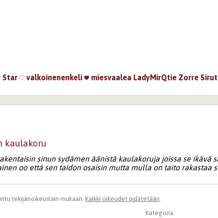
Star
valkoinenenkeli
miesvaalea
LadyMirQtie
Zorre
Sirut
n kaulakoru
 rakentaisin sinun sydämen äänistä kaulakoruja joissa se ikävä s
ainen oo että sen taidon osaisin mutta mulla on taito rakastaa 
ttu tekijänoikeuslain mukaan.
Kaikki oikeudet pidätetään
.
Kategoria: