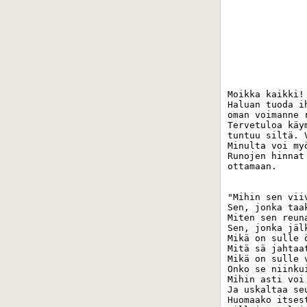
Moikka kaikki!
Haluan tuoda i
oman voimanne 
Tervetuloa käy
tuntuu siltä. 
Minulta voi my
Runojen hinnat
ottamaan. 

"Mihin sen viiv
Sen, jonka taa
Miten sen reuna
Sen, jonka jäl
Mikä on sulle 
Mitä sä jahtaa
Mikä on sulle 
Onko se niinku
Mihin asti voi 
Ja uskaltaa se
Huomaako itsest